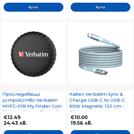
Проследяващо
Кабел Verbatim Sync &
устройство Verbatim
Charge USB-C to USB-C
MYFC-01B My Finder Coin
60W Magnetic 120 cm -
Bluetooth Item Finder 1
Blue
€12.49
€10.00
pack Black
24.43 лв.
19.56 лв.