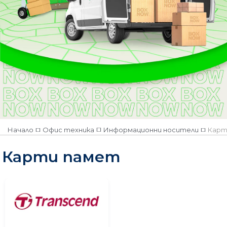
Количество
Наличен
Няма наличност
Категория
ADATA
Apacer
SAMSUNG
Начало
Офис техника
Информационни носители
Карт
Transcend
Verbatim
Карти памет
Слушалки