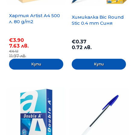
Хартия Artist A4 500
Химикалка Bic Round
л. 80 g/m2
Stic 0.4 mm Синя
€3.90
€0.37
7.63 лв.
0.72 лв.
€6.12
11.97 лв.