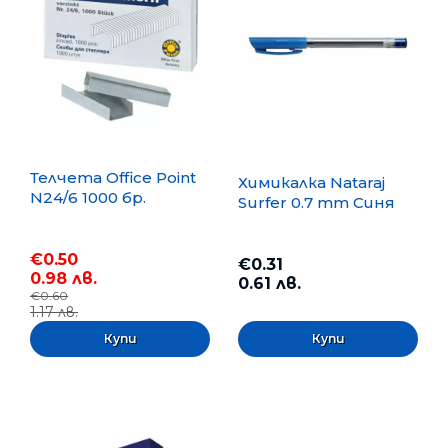
Телчета Office Point
Химикалка Nataraj
N24/6 1000 бр.
Surfer 0.7 mm Синя
€0.50
€0.31
0.98 лв.
0.61 лв.
€0.60
1.17 лв.