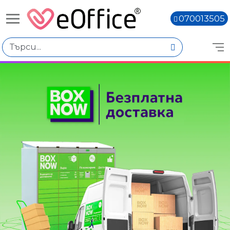
070013505
Избери по
Подкатегории
ADATA
Apacer
SAMSUNG
Transcend
Verbatim
Слушалки
Книги,
Цена
€0.00 - €10.00
€10.01 - €20.00
€20.02 - €30.01
€30.03 - €40.02
€60.06 - €70.05