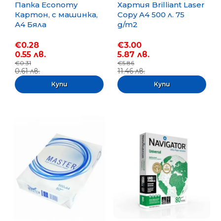
Папка Economy
Хартия Brilliant Laser
Картон, с машинка,
Copy A4 500 л. 75
А4 Бяла
g/m2
€0.28
€3.00
0.55 лв.
5.87 лв.
€0.31
€5.86
0.61 лв.
11.46 лв.