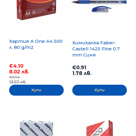
Хартия A One A4 500
Химикалка Faber-
л. 80 g/m2
Castell 1425 Fine 0.7
mm Синя
€4.10
€0.91
8.02 лв.
1.78 лв.
€6.94
13.57 лв.