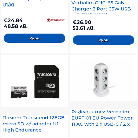
Verbatim GNC-65 GaN
U1/A1
Charger 3 Port 65W USB
A/C (EU/UK/US)
€24.84
€26.90
48.58 лв.
52.61 лв.
Разклонител Verbatim
Памет Transcend 128GB
EUPT-01 EU Power Tower
micro SD w/ adapter U1,
11 AC with 2 x USB-C / 2 x
High Endurance
USB-A