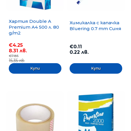
Хартия Double A
Химикалка с капачка
Premium A4 500 л. 80
Bluering 0.7 mm Синя
g/m2
€4.25
€0.11
8.31 лв.
0.22 лв.
€7.85
15.35 лв.