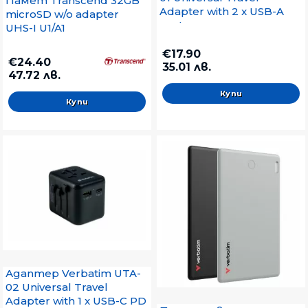
Памет Transcend 32GB
Adapter with 2 x USB-A
microSD w/o adapter
ports
UHS-I U1/A1
€17.90
€24.40
35.01 лв.
47.72 лв.
Адаптер Verbatim UTA-
02 Universal Travel
Adapter with 1 x USB-C PD