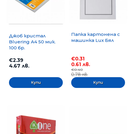
Папка картонена с
Джоб кристал
машинка Lux Бял
Bluering А4 50 мик.
100 бр.
€0.31
€2.39
0.61 лв.
4.67 лв.
€0.40
0.78 лв.