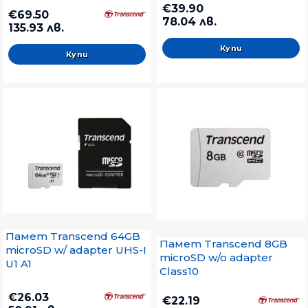
€39.90
€69.50
78.04 лв.
135.93 лв.
Памет Transcend 64GB
Памет Transcend 8GB
microSD w/ adapter UHS-I
microSD w/o adapter
U1 A1
Class10
€26.03
€22.19