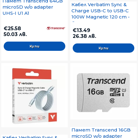
Памет Transcend 64GB
Кабел Verbatim Sync &
microSD w/o adapter
Charge USB-C to USB-C
UHS-I U1 A1
100W Magnetic 120 cm -
Green
€25.58
€13.49
50.03 лв.
26.38 лв.
Памет Transcend 16GB
microSD w/o adapter
Кабел Verbatim Sync &