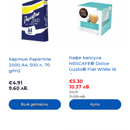
Кафе капсула
Хартия Paperline
NESCAFE® Dolce
2000 A4, 500 л., 70
Gusto® Flat White 16
g/m2
бр.
€5.30
€4.91
10.37 лв.
9.60 лв.
€6.13
11.99 лв.
Виж детайли