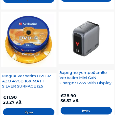
Зарядно устройство
Медия Verbatim DVD-R
Verbatim Mini GaN
AZO 4.7GB 16X MATT
Charger 65W with Display
SILVER SURFACE (25
+ 60W USB-C to USB-C
PACK)
Cable (Charger and Data
€28.90
€11.90
transfer) Grey
56.52 лв.
23.27 лв.