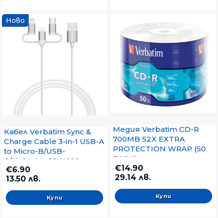
Ново
Медия Verbatim CD-R
Кабел Verbatim Sync &
700MB 52X EXTRA
Charge Cable 3-in-1 USB-A
PROTECTION WRAP (50
to Micro-B/USB-
PACK)
C/Lightning 18W 100cm -
€14.90
€6.90
White
29.14 лв.
13.50 лв.