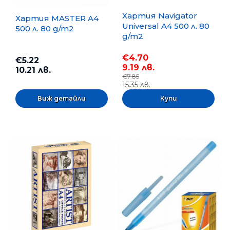
Хартия Navigator
Хартия MASTER A4
Universal A4 500 л. 80
500 л. 80 g/m2
g/m2
€4.70
€5.22
9.19 лв.
10.21 лв.
€7.85
15.35 лв.
Виж детайли