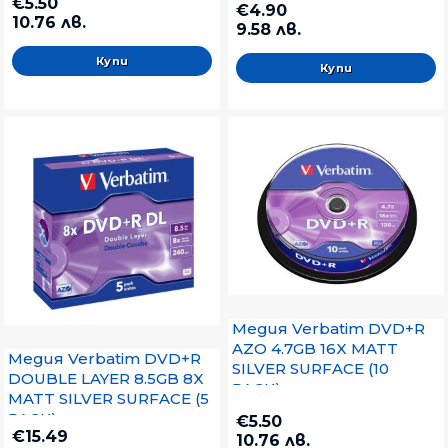
€5.50
€4.90
10.76 лв.
9.58 лв.
Медия Verbatim DVD+R
AZO 4.7GB 16X MATT
Медия Verbatim DVD+R
SILVER SURFACE (10
DOUBLE LAYER 8.5GB 8X
PACK)
MATT SILVER SURFACE (5
PACK)
€5.50
€15.49
10.76 лв.