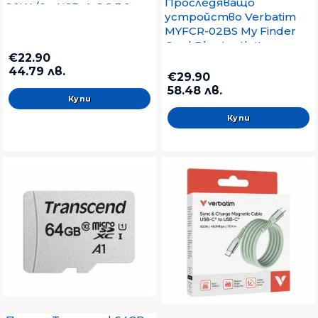
Проследяващо
20W / 1 x USB-A QC 3.0
устройство Verbatim
MYFCR-02BS My Finder
Card Bluetooth Item
€22.90
Finder 2 pack Black/Silver
44.79 лв.
€29.90
58.48 лв.