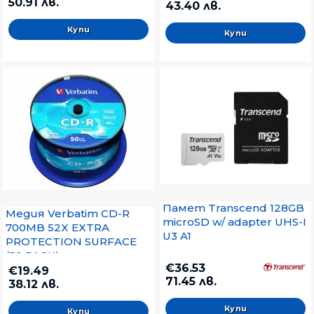
50.91 лв.
43.40 лв.
Памет Transcend 128GB
Медия Verbatim CD-R
microSD w/ adapter UHS-I
700MB 52X EXTRA
U3 A1
PROTECTION SURFACE
(50 PACK)
€36.53
€19.49
71.45 лв.
38.12 лв.