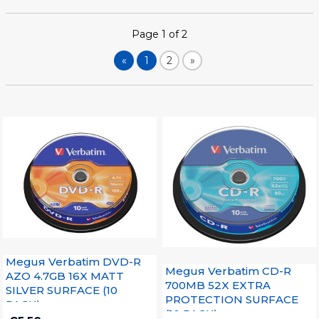
Page 1 of 2
«
1
2
»
Медия Verbatim DVD-R
Медия Verbatim CD-R
AZO 4.7GB 16X MATT
700MB 52X EXTRA
SILVER SURFACE (10
PROTECTION SURFACE
PACK)
(10 PACK)