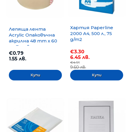
Хартия Paperline
Лепяща лента
2000 A4, 500 л., 75
Acrylic Опаковъчна
g/m2
акрилна 48 mm x 60
m, Безцветна
€3.30
€0.79
6.45 лв.
1.55 лв.
€4.91
9.60 лв.