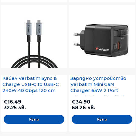
Кабел Verbatim Sync &
Зарядно устройство
Charge USB-C to USB-C
Verbatim Mini GaN
240W 40 Gbps 120 cm
Charger 65W 2 Port
retractable cable display
€16.49
€34.90
US plugs with EU and UK
32.25 лв.
68.26 лв.
adaptors