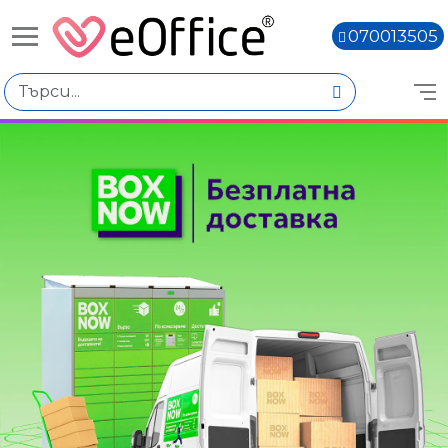
070013505
Книги,