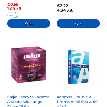
€0.55
€2.22
1.08 лв.
4.34 лв.
€0.68
1.33 лв.
Кафе капсула Lavazza
Хартия Double A
A Modo Mio Lungo
Premium A5 500 л. 80
Dolce 16 бр.
g/m2