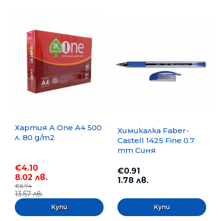
Хартия A One A4 500
Химикалка Faber-
л. 80 g/m2
Castell 1425 Fine 0.7
mm Синя
€4.10
€0.91
8.02 лв.
1.78 лв.
€6.94
13.57 лв.