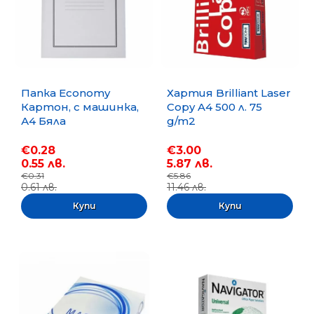
Папка Economy
Хартия Brilliant Laser
Картон, с машинка,
Copy A4 500 л. 75
А4 Бяла
g/m2
€0.28
€3.00
0.55 лв.
5.87 лв.
€0.31
€5.86
0.61 лв.
11.46 лв.