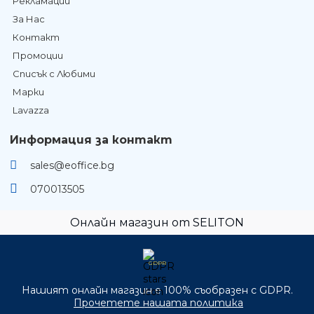
Рекламации
За Нас
Контакт
Промоции
Списък с Любими
Марки
Lavazza
Информация за контакт
sales@eoffice.bg
070013505
Онлайн магазин от SELITON
GDPR
Нашият онлайн магазин е 100% съобразен с GDPR.
Прочетете нашата политика