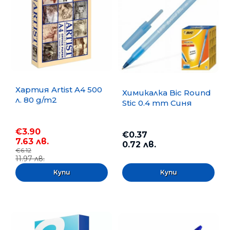
Хартия Artist A4 500
Химикалка Bic Round
л. 80 g/m2
Stic 0.4 mm Синя
€3.90
€0.37
7.63 лв.
0.72 лв.
€6.12
11.97 лв.