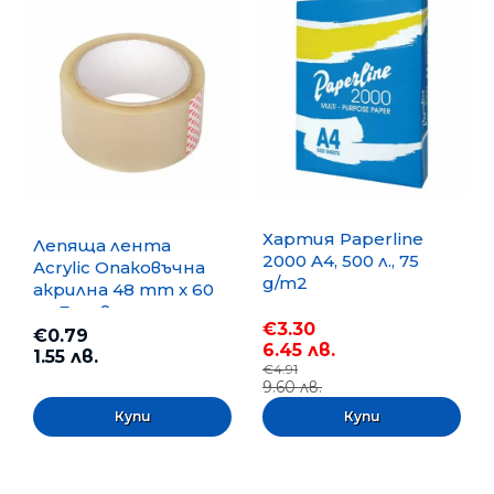
Хартия Paperline
Лепяща лента
2000 A4, 500 л., 75
Acrylic Опаковъчна
g/m2
акрилна 48 mm x 60
m, Безцветна
€3.30
€0.79
6.45 лв.
1.55 лв.
€4.91
9.60 лв.