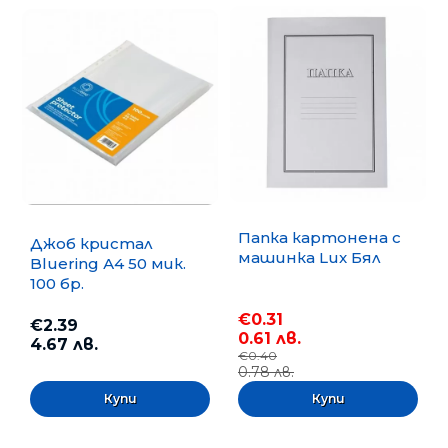
Папка картонена с
Джоб кристал
машинка Lux Бял
Bluering А4 50 мик.
100 бр.
€0.31
€2.39
0.61 лв.
4.67 лв.
€0.40
0.78 лв.