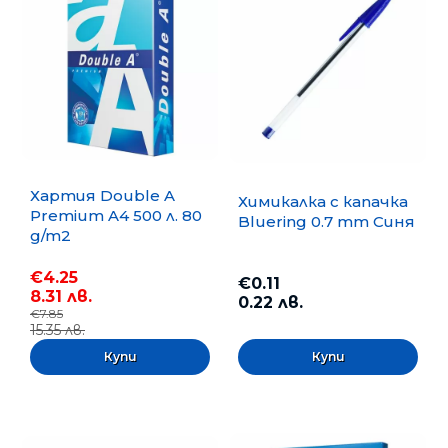
Хартия Double A
Химикалка с капачка
Premium A4 500 л. 80
Bluering 0.7 mm Синя
g/m2
€4.25
€0.11
8.31 лв.
0.22 лв.
€7.85
15.35 лв.