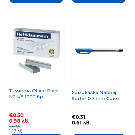
Телчета Office Point
Химикалка Nataraj
N24/6 1000 бр.
Surfer 0.7 mm Синя
€0.50
€0.31
0.98 лв.
0.61 лв.
€0.60
1.17 лв.