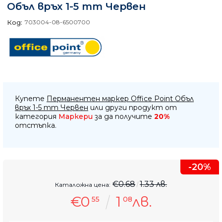
Объл връх 1-5 mm Червен
Код:
703004-08-6500700
Купете
Перманентен маркер Office Point Объл
връх 1-5 mm Червен
или други продукт от
категория
Маркери
за да получите
20%
отстъпка.
-20%
€0.68
1.33 лв.
Каталожна цена:
€0
1
лв.
55
08