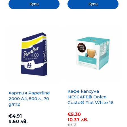
Кафе капсула
Хартия Paperline
NESCAFE® Dolce
2000 A4, 500 л., 70
Gusto® Flat White 16
g/m2
бр.
€5.30
€4.91
10.37 лв.
9.60 лв.
€6.13