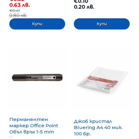
€0.10
0.63 лв.
0.20 лв.
€0.41
0.80 лв.
Перманентен
Джоб кристал
маркер Office Point
Bluering А4 40 мик.
Объл връх 1-5 mm
100 бр.
Черен