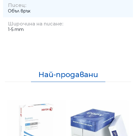
Писец:
Объл връх
Широчина на писане:
1-5 mm
Най-продавани