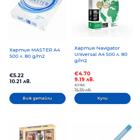
Хартия Navigator
Хартия MASTER A4
Universal A4 500 л. 80
500 л. 80 g/m2
g/m2
€4.70
€5.22
9.19 лв.
10.21 лв.
€7.85
15.35 лв.
Виж детайли