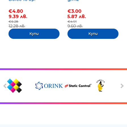
€4.80
€3.00
9.39 лв.
5.87 лв.
€6.28
€4.91
12.28 лв.
9.60 лв.