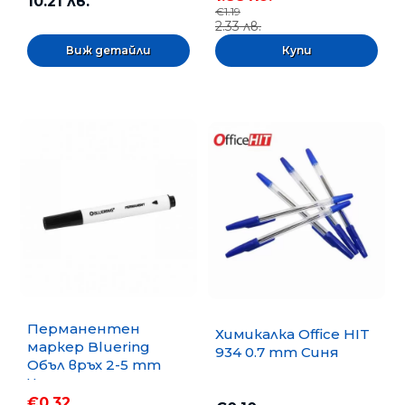
10.21 лв.
€1.19
2.33 лв.
Виж детайли
Перманентен
Химикалка Office HIT
маркер Bluering
934 0.7 mm Синя
Объл връх 2-5 mm
Черен
€0.32