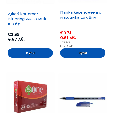
Папка картонена с
Джоб кристал
машинка Lux Бял
Bluering А4 50 мик.
100 бр.
€0.31
€2.39
0.61 лв.
4.67 лв.
€0.40
0.78 лв.