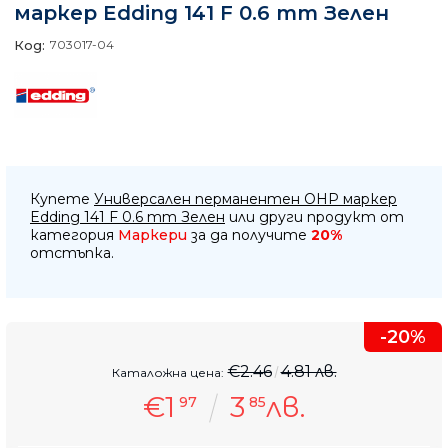
маркер Edding 141 F 0.6 mm Зелен
Код:
703017-04
Купете
Универсален перманентен OHP маркер
Edding 141 F 0.6 mm Зелен
или други продукт от
категория
Маркери
за да получите
20%
отстъпка.
-20%
€2.46
4.81 лв.
Каталожна цена:
€1
3
лв.
97
85