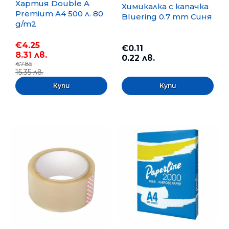
Хартия Double A
Химикалка с капачка
Premium A4 500 л. 80
Bluering 0.7 mm Синя
g/m2
€4.25
€0.11
8.31 лв.
0.22 лв.
€7.85
15.35 лв.