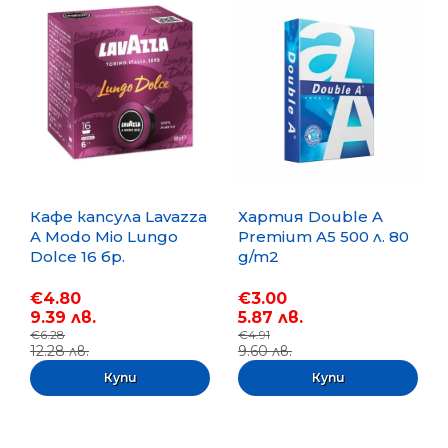
Кафе капсула Lavazza
Хартия Double A
A Modo Mio Lungo
Premium A5 500 л. 80
Dolce 16 бр.
g/m2
€4.80
€3.00
9.39 лв.
5.87 лв.
€6.28
€4.91
12.28 лв.
9.60 лв.