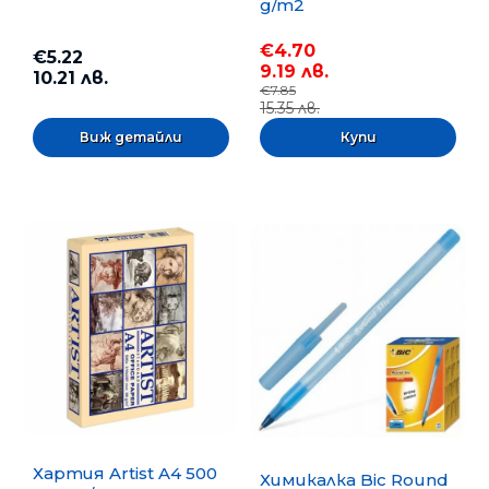
g/m2
€4.70
€5.22
9.19 лв.
10.21 лв.
€7.85
15.35 лв.
Виж детайли
Хартия Artist A4 500
Химикалка Bic Round