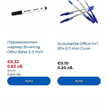
Перманентен
Химикалка Office HIT
маркер Bluering
934 0.7 mm Синя
Объл връх 2-5 mm
Черен
€0.32
€0.10
0.63 лв.
0.20 лв.
€0.41
0.80 лв.