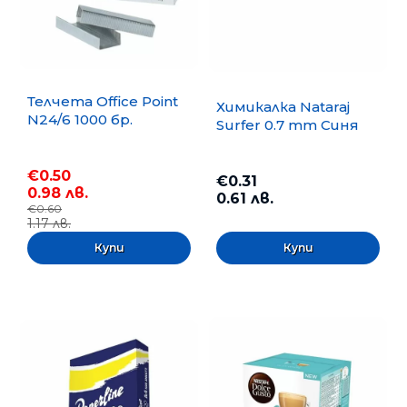
Телчета Office Point
Химикалка Nataraj
N24/6 1000 бр.
Surfer 0.7 mm Синя
€0.50
€0.31
0.98 лв.
0.61 лв.
€0.60
1.17 лв.