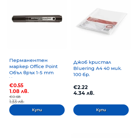
Перманентен
Джоб кристал
маркер Office Point
Bluering А4 40 мик.
Объл връх 1-5 mm
100 бр.
Черен
€0.55
€2.22
1.08 лв.
4.34 лв.
€0.68
1.33 лв.