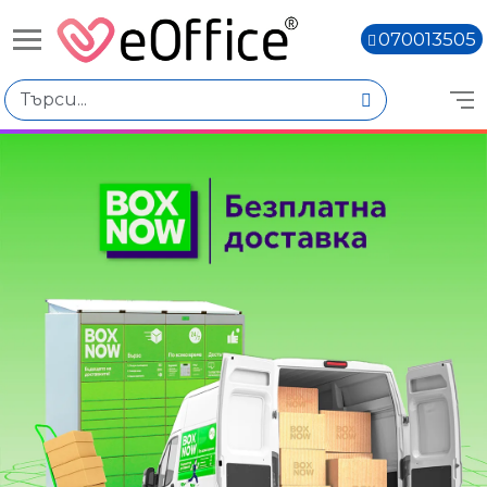
070013505
Книги,