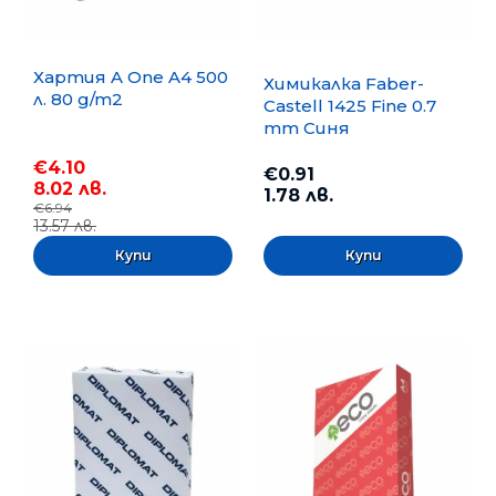
Хартия A One A4 500
Химикалка Faber-
л. 80 g/m2
Castell 1425 Fine 0.7
mm Синя
€4.10
€0.91
8.02 лв.
1.78 лв.
€6.94
13.57 лв.