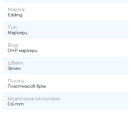
Марка:
Edding
Тип:
Маркери
Вид:
OHP маркери
Цвят:
Зелен
Писец:
Пластмасов връх
Широчина на писане:
0.6 mm