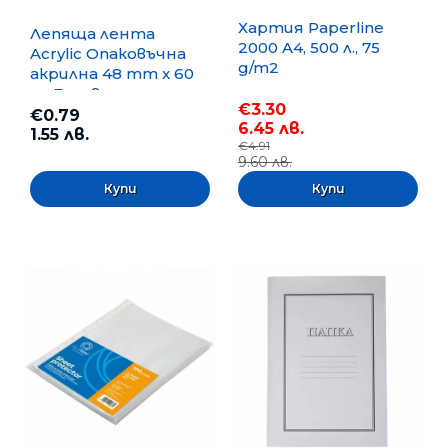
Хартия Paperline
Лепяща лента
2000 A4, 500 л., 75
Acrylic Опаковъчна
g/m2
акрилна 48 mm x 60
m, Безцветна
€3.30
€0.79
6.45 лв.
1.55 лв.
€4.91
9.60 лв.