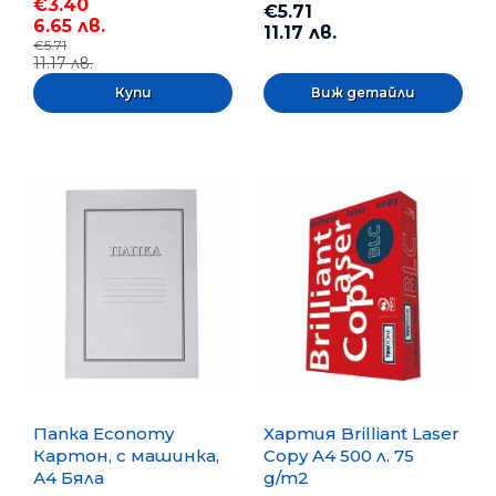
€3.40
€5.71
6.65 лв.
11.17 лв.
€5.71
11.17 лв.
Виж детайли
Папка Economy
Хартия Brilliant Laser
Картон, с машинка,
Copy A4 500 л. 75
А4 Бяла
g/m2