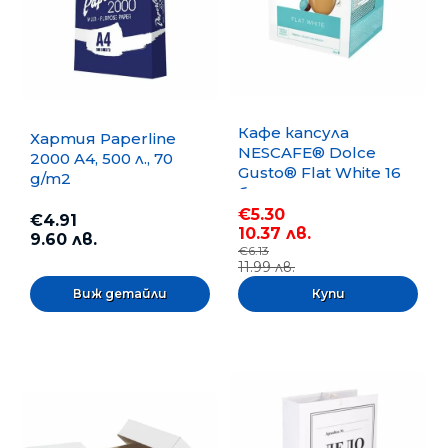
Кафе капсула
Хартия Paperline
NESCAFE® Dolce
2000 A4, 500 л., 70
Gusto® Flat White 16
g/m2
бр.
€5.30
€4.91
10.37 лв.
9.60 лв.
€6.13
11.99 лв.
Виж детайли