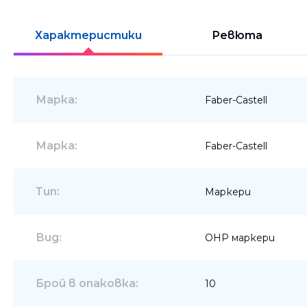
Шкафове
Характеристики
Ревюта
Бюра
Градински маси
Марка:
Faber-Castell
Марка:
Faber-Castell
Тип:
Маркери
Вид:
OHP маркери
Брой в опаковка:
10