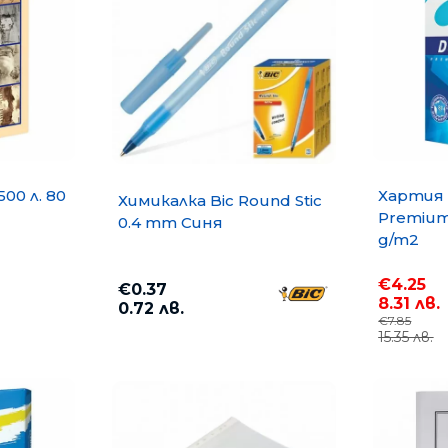
500 л. 80
Хартия 
Химикалка Bic Round Stic
Premium 
0.4 mm Синя
g/m2
€4.25
€0.37
8.31 лв.
0.72 лв.
€7.85
15.35 лв.