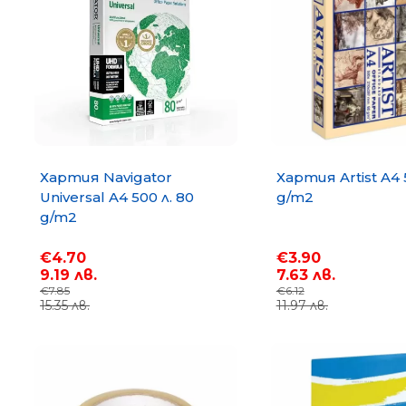
Хартия Navigator
Хартия Artist A4 
Universal A4 500 л. 80
g/m2
g/m2
€4.70
€3.90
9.19 лв.
7.63 лв.
€7.85
€6.12
15.35 лв.
11.97 лв.