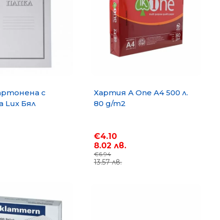
артонена с
Хартия A One A4 500 л.
 Lux Бял
80 g/m2
€4.10
8.02 лв.
€6.94
13.57 лв.