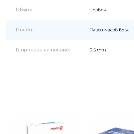
Цвят:
Червен
Писец:
Пластмасов връх
Широчина на писане:
0.6 mm