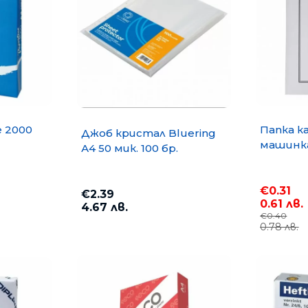
e 2000
Папка к
Джоб кристал Bluering
машинка
А4 50 мик. 100 бр.
€0.31
€2.39
0.61 лв.
4.67 лв.
€0.40
0.78 лв.