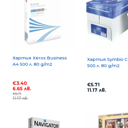
Хартия Xerox Business
Хартия Symbio C
A4 500 л. 80 g/m2
500 л. 80 g/m2
€3.40
€5.71
6.65 лв.
11.17 лв.
€5.71
Хартия COPY MATE A4 500
11.17 лв.
75 g/m2
€3.67
7.18 лв.