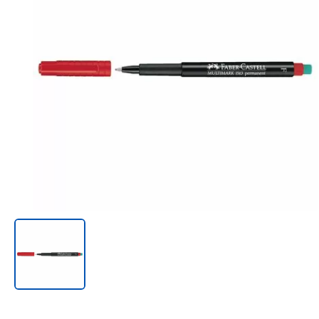
Онл@йн си винаги в час!
%РАЗПРОДАЖБА%
Rowenta
Beurer
Tefal
TV стойки
Техника
Офис столове
Закачалки
Пейки и табуретки