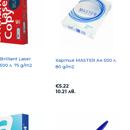
rilliant Laser
Хартия MASTER A4 500 л.
500 л. 75 g/m2
80 g/m2
€5.22
10.21 лв.
opy A4 500
Хартия PP Lite A4 500 л. 80
g/m2
€6.35
12.42 лв.