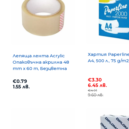
Хартия Paperlin
Лепяща лента Acrylic
A4, 500 л., 75 g/m2
Опаковъчна акрилна 48
mm x 60 m, Безцветна
€3.30
€0.79
6.45 лв.
1.55 лв.
€4.91
9.60 лв.