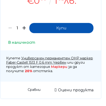
€0
1
лв.
отоброячни машини, Детектори
тва за почистване
оари
тизатори и парфюми
В наличност
Купете
Универсален перманентен OHP маркер
Faber-Castell 1513 F 0.6 mm Червен
или други
продукт от категория
Маркери
за да
получите
20%
отстъпка.
Сравни
Оцени продукта