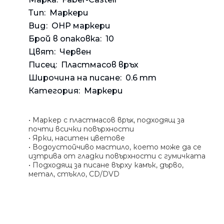
Банкн
Средс
Аксес
Rowenta
Тип:
Маркери
Beurer
Арома
Вид:
OHP маркери
Tefal
Брой в опаковка:
10
TV стойки
Цвят:
Червен
Техника
Писец:
Пластмасов връх
Широчина на писане:
0.6 mm
Офис столове
Категория:
Маркери
Закачалки
Пейки и табуретки
• Маркер с пластмасов връх, подходящ за
Шкафове
почти всички повърхности
Бюра
• Ярки, наситен цветове
• Водоустойчиво мастило, което може да се
Градински маси
изтрива от гладки повърхности с гумичката
• Подходящ за писане върху камък, дърво,
метал, стъкло, CD/DVD