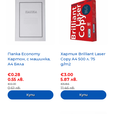
Папка Economy
Хартия Brilliant Laser
Картон, с машинка,
Copy A4 500 л. 75
А4 Бяла
g/m2
€0.28
€3.00
0.55 лв.
5.87 лв.
€0.31
€5.86
0.61 лв.
11.46 лв.