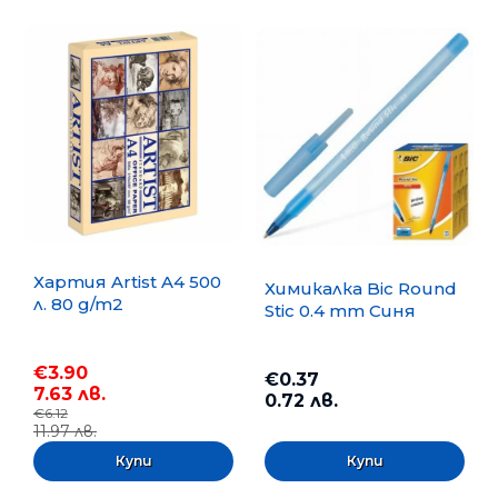
Хартия Artist A4 500
Химикалка Bic Round
л. 80 g/m2
Stic 0.4 mm Синя
€3.90
€0.37
7.63 лв.
0.72 лв.
€6.12
11.97 лв.