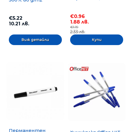
€0.96
€5.22
1.88 лв.
10.21 лв.
€1.19
2.33 лв.
Виж детайли
Перманентен