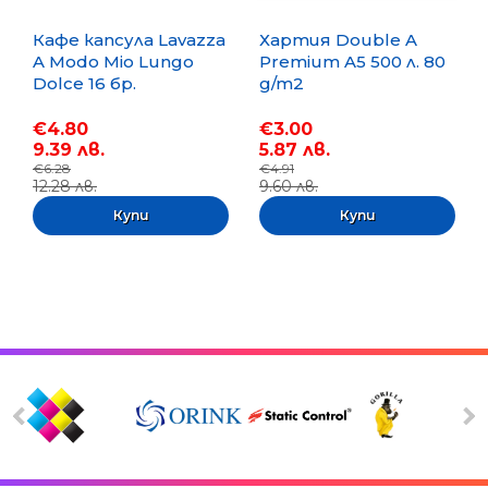
Кафе капсула Lavazza
Хартия Double A
A Modo Mio Lungo
Premium A5 500 л. 80
Dolce 16 бр.
g/m2
€4.80
€3.00
9.39 лв.
5.87 лв.
€6.28
€4.91
12.28 лв.
9.60 лв.