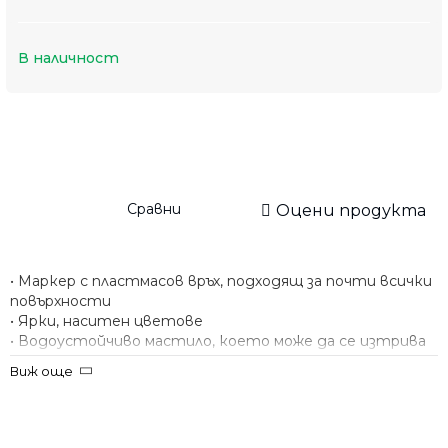
В наличност
Сравни
Оцени продукта
• Маркер с пластмасов връх, подходящ за почти всички
повърхности
• Ярки, наситен цветове
• Водоустойчиво мастило, което може да се изтрива
от гладки повърхности с гумичката
Виж още
• Подходящ за писане върху камък, дърво, метал,
стъкло, CD/DVD