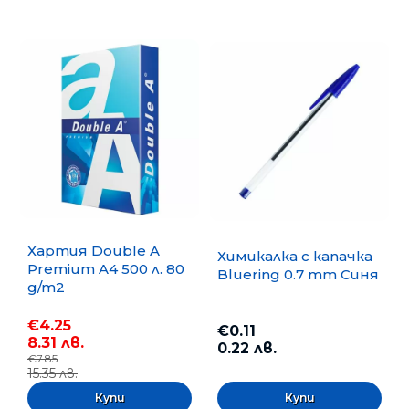
Хартия Double A
Химикалка с капачка
Premium A4 500 л. 80
Bluering 0.7 mm Синя
g/m2
€4.25
€0.11
8.31 лв.
0.22 лв.
€7.85
15.35 лв.