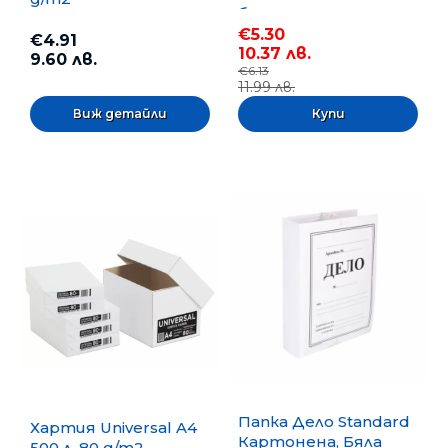
бр.
€5.30
€4.91
10.37 лв.
9.60 лв.
€6.13
11.99 лв.
Виж детайли
Папка Дело Standard
Хартия Universal A4
Картонена, Бяла
500 л. 80 g/m2