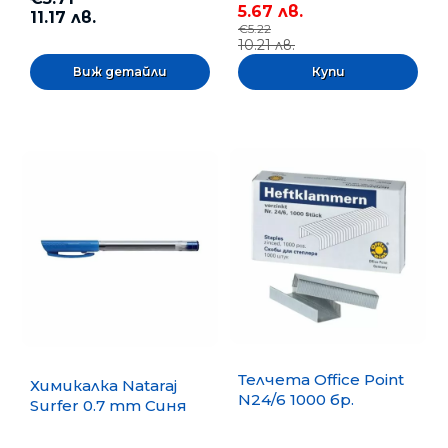
5.67 лв.
11.17 лв.
€5.22
10.21 лв.
Виж детайли
Телчета Office Point
Химикалка Nataraj
N24/6 1000 бр.
Surfer 0.7 mm Синя