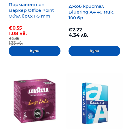
Перманентен
Джоб кристал
маркер Office Point
Bluering А4 40 мик.
Объл връх 1-5 mm
100 бр.
Черен
€0.55
€2.22
1.08 лв.
4.34 лв.
€0.68
1.33 лв.