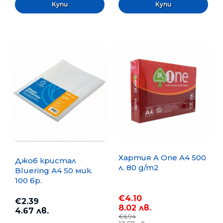
Хартия A One A4 500
Джоб кристал
л. 80 g/m2
Bluering А4 50 мик.
100 бр.
€4.10
€2.39
8.02 лв.
4.67 лв.
€6.94