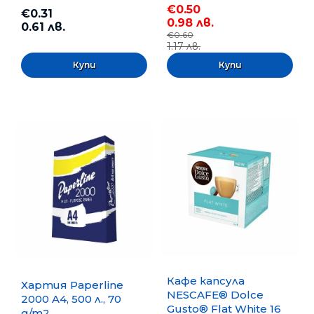
€0.50
€0.31
0.98 лв.
0.61 лв.
€0.60
1.17 лв.
Кафе капсула
Хартия Paperline
NESCAFE® Dolce
2000 A4, 500 л., 70
Gusto® Flat White 16
g/m2