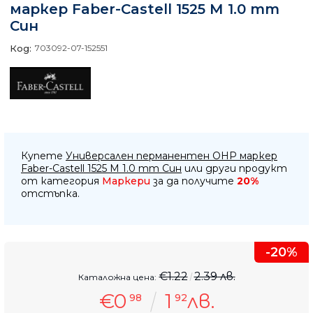
маркер Faber-Castell 1525 М 1.0 mm
Син
Код:
703092-07-152551
Купете
Универсален перманентен OHP маркер
Faber-Castell 1525 М 1.0 mm Син
или други продукт
от категория
Маркери
за да получите
20%
отстъпка.
-20%
€1.22
2.39 лв.
Каталожна цена:
€0
1
лв.
98
92