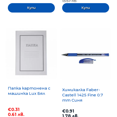
13.57 лв.
Папка картонена с
Химикалка Faber-
машинка Lux Бял
Castell 1425 Fine 0.7
mm Синя
€0.31
€0.91
0.61 лв.
1.78 лв.