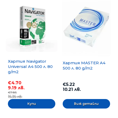
Хартия Navigator
Хартия MASTER A4
Universal A4 500 л. 80
500 л. 80 g/m2
g/m2
€4.70
€5.22
9.19 лв.
10.21 лв.
€7.85
15.35 лв.
Виж детайли