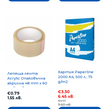
Хартия Paperline
Лепяща лента
2000 A4, 500 л., 75
Acrylic Опаковъчна
g/m2
акрилна 48 mm x 60
m, Безцветна
€3.30
€0.79
6.45 лв.
1.55 лв.
€4.91
9.60 лв.