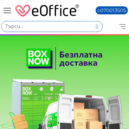
070013505
Книги,