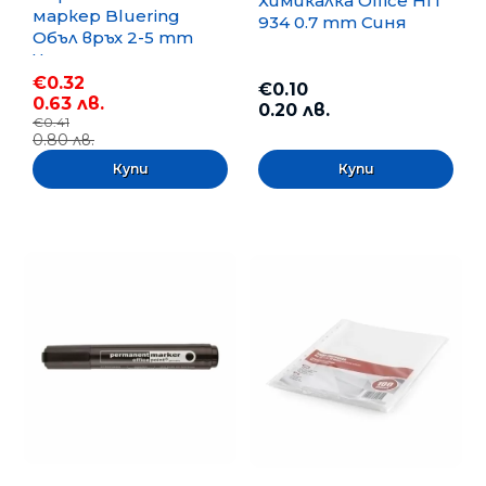
Химикалка Office HIT
маркер Bluering
934 0.7 mm Синя
Объл връх 2-5 mm
Черен
€0.32
€0.10
0.63 лв.
0.20 лв.
€0.41
0.80 лв.