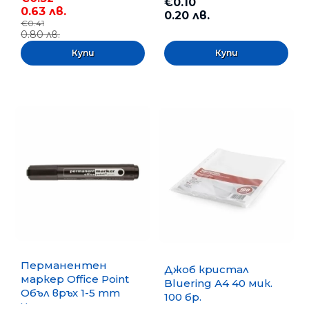
€0.10
0.63 лв.
0.20 лв.
€0.41
0.80 лв.
Перманентен
Джоб кристал
маркер Office Point
Bluering А4 40 мик.
Объл връх 1-5 mm
100 бр.
Черен