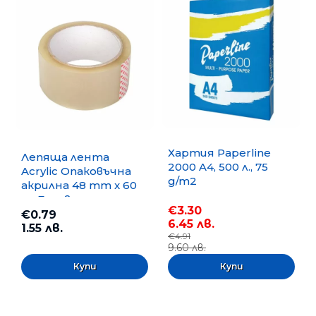
Хартия Paperline
Лепяща лента
2000 A4, 500 л., 75
Acrylic Опаковъчна
g/m2
акрилна 48 mm x 60
m, Безцветна
€3.30
€0.79
6.45 лв.
1.55 лв.
€4.91
9.60 лв.