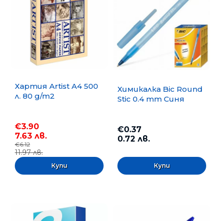
Хартия Artist A4 500
Химикалка Bic Round
л. 80 g/m2
Stic 0.4 mm Синя
€3.90
€0.37
7.63 лв.
0.72 лв.
€6.12
11.97 лв.