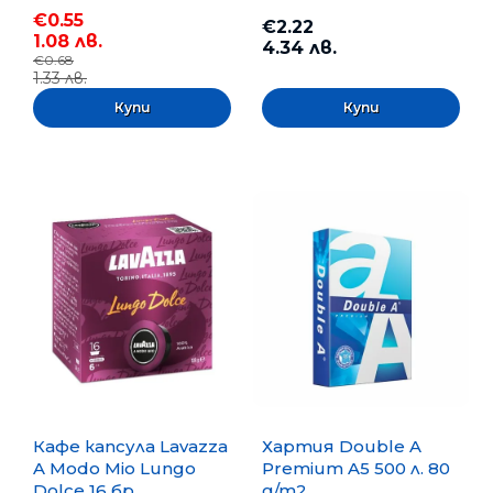
€0.55
€2.22
1.08 лв.
4.34 лв.
€0.68
1.33 лв.
Кафе капсула Lavazza
Хартия Double A
A Modo Mio Lungo
Premium A5 500 л. 80
Dolce 16 бр.
g/m2