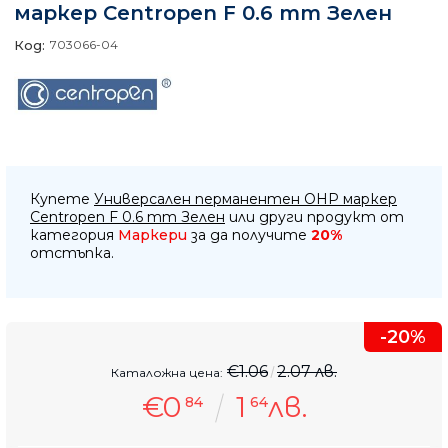
маркер Centropen F 0.6 mm Зелен
Код:
703066-04
Купете
Универсален перманентен OHP маркер
Centropen F 0.6 mm Зелен
или други продукт от
категория
Маркери
за да получите
20%
отстъпка.
-20%
€1.06
2.07 лв.
Каталожна цена:
€0
1
лв.
84
64