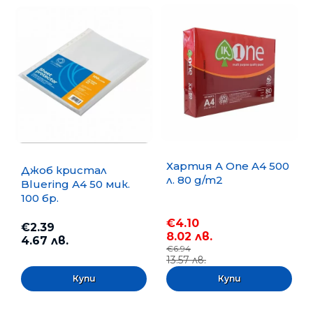
Хартия A One A4 500
Джоб кристал
л. 80 g/m2
Bluering А4 50 мик.
100 бр.
€4.10
€2.39
8.02 лв.
4.67 лв.
€6.94
13.57 лв.