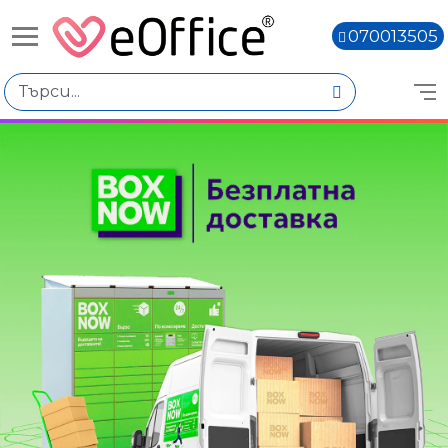
070013505
Книги,