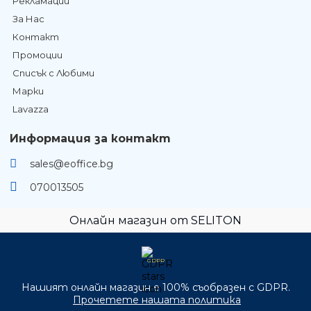
Рекламации
За Нас
Контакт
Промоции
Списък с Любими
Марки
Lavazza
Информация за контакт
sales@eoffice.bg
070013505
Онлайн магазин от SELITON
GDPR
Нашият онлайн магазин е 100% съобразен с GDPR.
Прочетете нашата политика