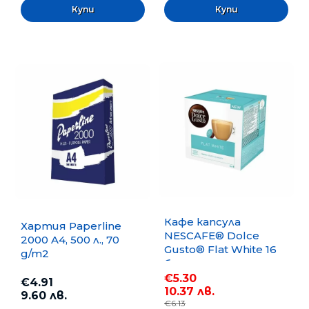
Кафе капсула
Хартия Paperline
NESCAFE® Dolce
2000 A4, 500 л., 70
Gusto® Flat White 16
g/m2
бр.
€5.30
€4.91
10.37 лв.
9.60 лв.
€6.13