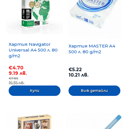
Хартия Navigator
Хартия MASTER A4
Universal A4 500 л. 80
500 л. 80 g/m2
g/m2
€4.70
€5.22
9.19 лв.
10.21 лв.
€7.85
15.35 лв.
Виж детайли