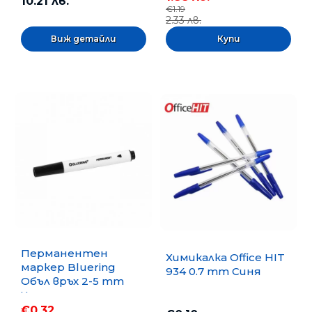
10.21 лв.
€1.19
2.33 лв.
Виж детайли
Перманентен
Химикалка Office HIT
маркер Bluering
934 0.7 mm Синя
Объл връх 2-5 mm
Черен
€0.32