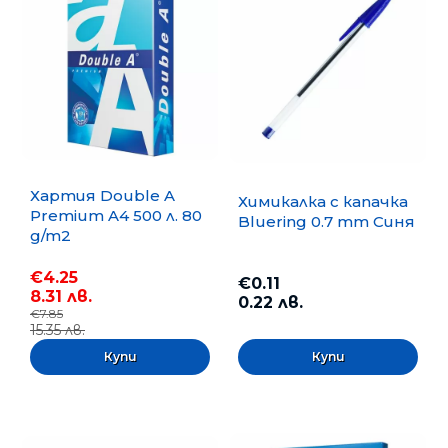
Хартия Double A
Химикалка с капачка
Premium A4 500 л. 80
Bluering 0.7 mm Синя
g/m2
€4.25
€0.11
8.31 лв.
0.22 лв.
€7.85
15.35 лв.