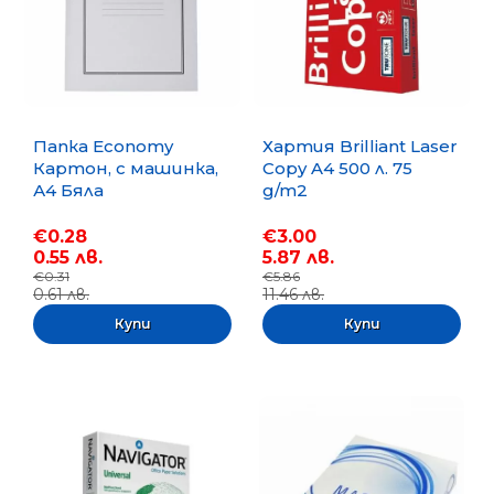
Папка Economy
Хартия Brilliant Laser
Картон, с машинка,
Copy A4 500 л. 75
А4 Бяла
g/m2
€0.28
€3.00
0.55 лв.
5.87 лв.
€0.31
€5.86
0.61 лв.
11.46 лв.