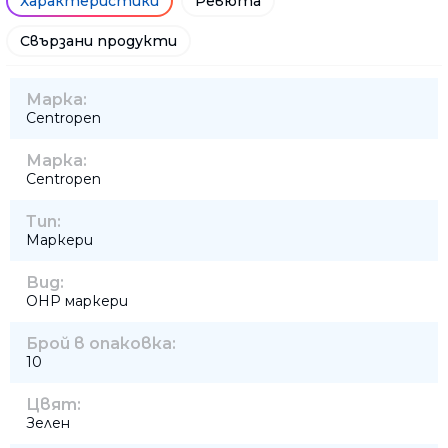
Характеристики
Ревюта
Свързани продукти
Марка:
Centropen
Марка:
Centropen
Тип:
Маркери
Вид:
OHP маркери
Брой в опаковка:
10
Цвят:
Зелен