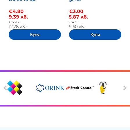
€4.80
€3.00
9.39 лв.
5.87 лв.
€6.28
€4.91
12.28 лв.
9.60 лв.