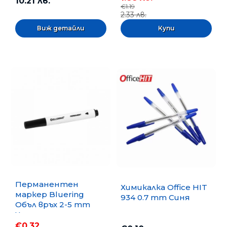
10.21 лв.
€1.19
2.33 лв.
Виж детайли
Перманентен
Химикалка Office HIT
маркер Bluering
934 0.7 mm Синя
Объл връх 2-5 mm
Черен
€0.32