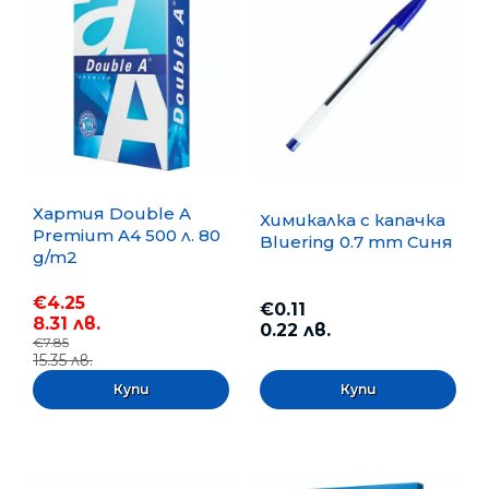
Хартия Double A
Химикалка с капачка
Premium A4 500 л. 80
Bluering 0.7 mm Синя
g/m2
€4.25
€0.11
8.31 лв.
0.22 лв.
€7.85
15.35 лв.