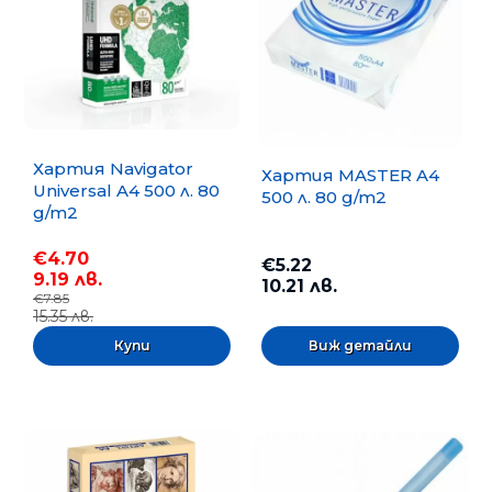
Хартия Navigator
Хартия MASTER A4
Universal A4 500 л. 80
500 л. 80 g/m2
g/m2
€4.70
€5.22
9.19 лв.
10.21 лв.
€7.85
15.35 лв.
Виж детайли