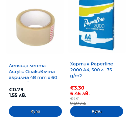
Хартия Paperline
Лепяща лента
2000 A4, 500 л., 75
Acrylic Опаковъчна
g/m2
акрилна 48 mm x 60
m, Безцветна
€3.30
€0.79
6.45 лв.
1.55 лв.
€4.91
9.60 лв.