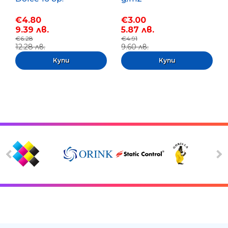
€4.80
€3.00
9.39 лв.
5.87 лв.
€6.28
€4.91
12.28 лв.
9.60 лв.