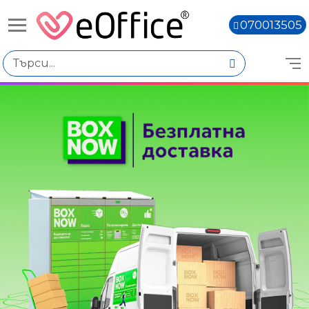
070013505
Книги,