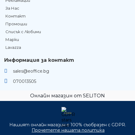
Рекламации
За Нас
Контакт
Промоции
Списък с Любими
Марки
Lavazza
Информация за контакт
sales@eoffice.bg
070013505
Онлайн магазин от SELITON
GDPR
Нашият онлайн магазин е 100% съобразен с GDPR.
Прочетете нашата политика