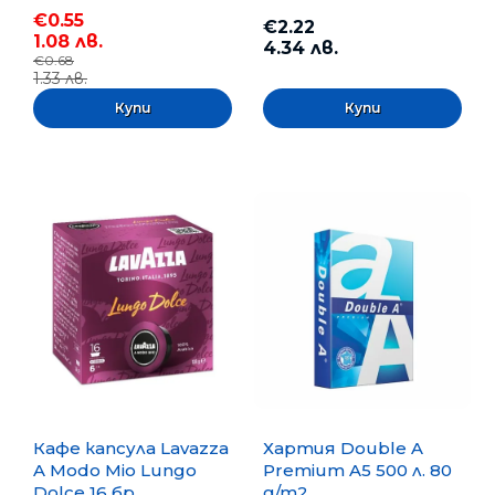
€0.55
€2.22
1.08 лв.
4.34 лв.
€0.68
1.33 лв.
Кафе капсула Lavazza
Хартия Double A
A Modo Mio Lungo
Premium A5 500 л. 80
Dolce 16 бр.
g/m2