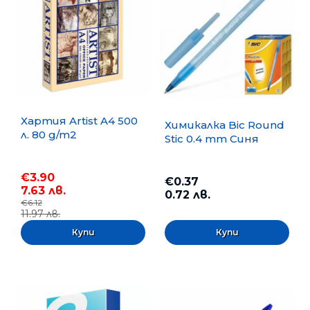
Хартия Artist A4 500
Химикалка Bic Round
л. 80 g/m2
Stic 0.4 mm Синя
€3.90
€0.37
7.63 лв.
0.72 лв.
€6.12
11.97 лв.