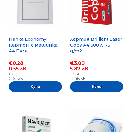
Папка Economy
Хартия Brilliant Laser
Картон, с машинка,
Copy A4 500 л. 75
А4 Бяла
g/m2
€0.28
€3.00
0.55 лв.
5.87 лв.
€0.31
€5.86
0.61 лв.
11.46 лв.