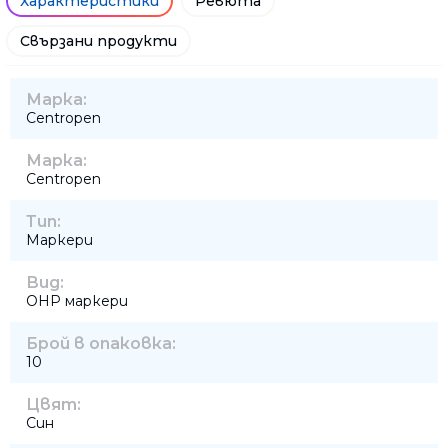
Характеристики
Ревюта
Свързани продукти
Марка:
Centropen
Марка:
Centropen
Тип:
Маркери
Вид:
OHP маркери
Брой в опаковка:
10
Цвят:
Син