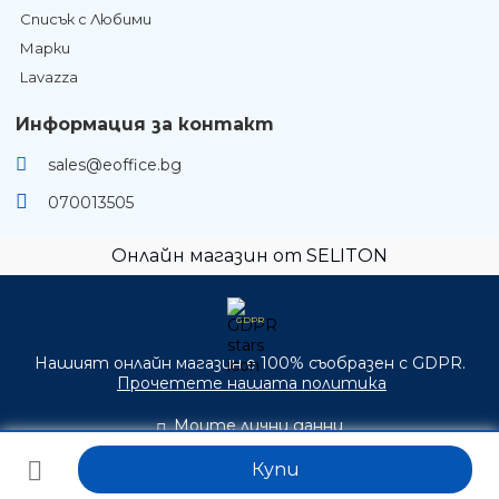
Списък с Любими
Марки
Lavazza
Информация за контакт
sales@eoffice.bg
070013505
Онлайн магазин от SELITON
GDPR
Нашият онлайн магазин е 100% съобразен с GDPR.
Прочетете нашата политика
Моите лични данни