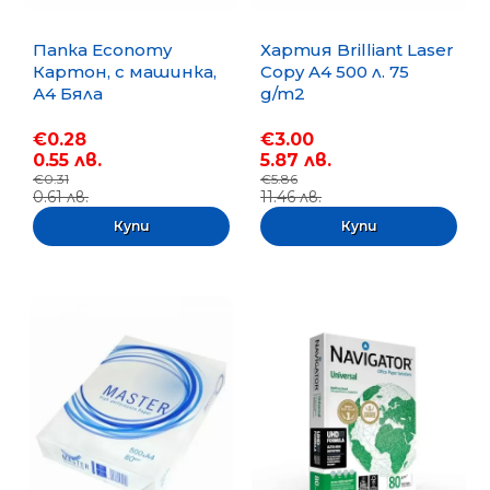
Папка Economy
Хартия Brilliant Laser
Картон, с машинка,
Copy A4 500 л. 75
А4 Бяла
g/m2
€0.28
€3.00
0.55 лв.
5.87 лв.
€0.31
€5.86
0.61 лв.
11.46 лв.