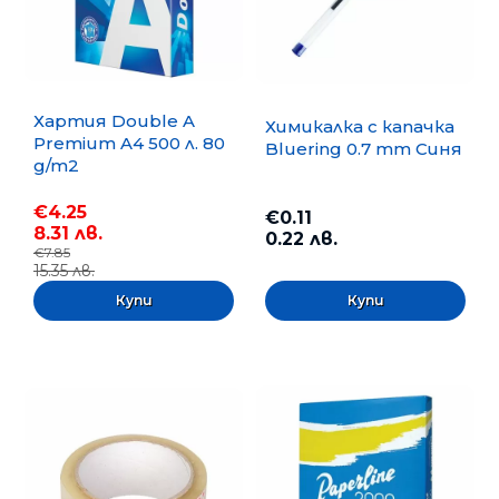
Хартия Double A
Химикалка с капачка
Premium A4 500 л. 80
Bluering 0.7 mm Синя
g/m2
€4.25
€0.11
8.31 лв.
0.22 лв.
€7.85
15.35 лв.