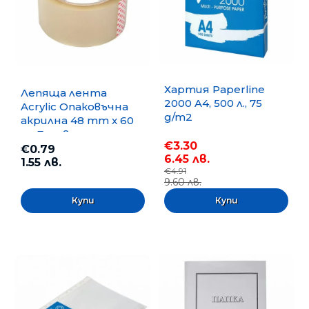
Хартия Paperline
Лепяща лента
2000 A4, 500 л., 75
Acrylic Опаковъчна
g/m2
акрилна 48 mm x 60
m, Безцветна
€3.30
€0.79
6.45 лв.
1.55 лв.
€4.91
9.60 лв.