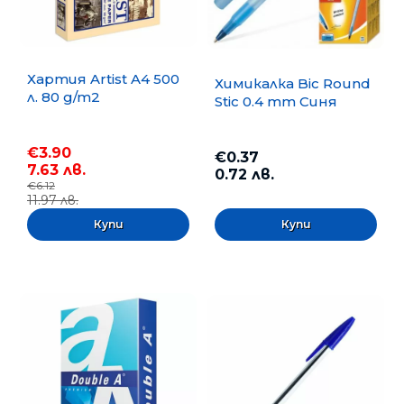
Хартия Artist A4 500
Химикалка Bic Round
л. 80 g/m2
Stic 0.4 mm Синя
€3.90
€0.37
7.63 лв.
0.72 лв.
€6.12
11.97 лв.