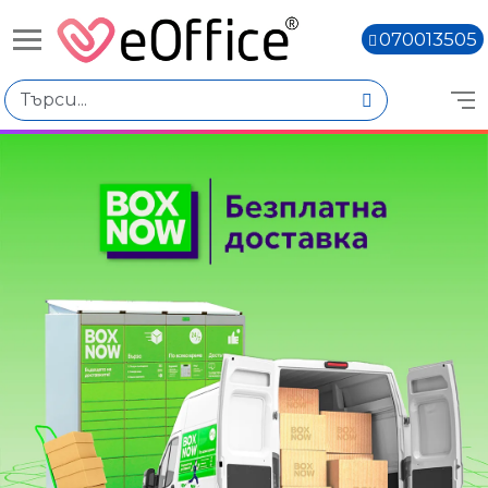
070013505
Книги,