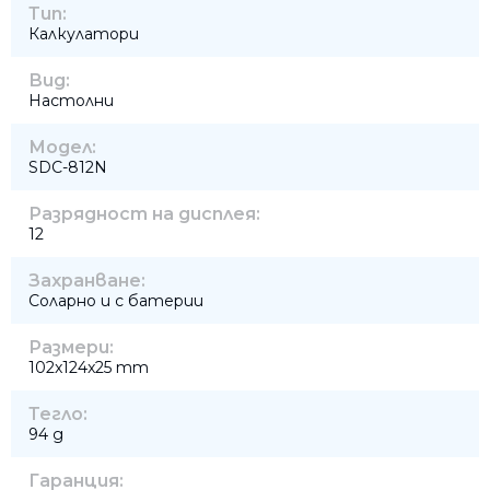
Тип:
Калкулатори
Вид:
Настолни
Модел:
SDC-812N
Разрядност на дисплея:
12
Захранване:
Соларно и с батерии
Размери:
102x124x25 mm
Тегло:
94 g
Гаранция: