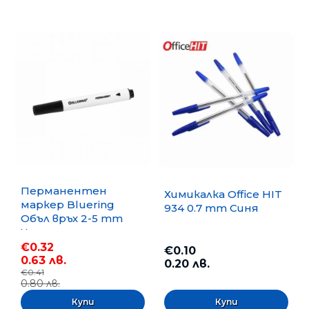
Перманентен
Химикалка Office HIT
маркер Bluering
934 0.7 mm Синя
Объл връх 2-5 mm
Черен
€0.32
€0.10
0.63 лв.
0.20 лв.
€0.41
0.80 лв.