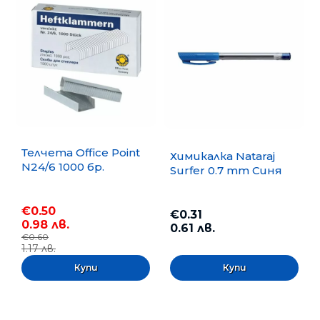
Телчета Office Point
Химикалка Nataraj
N24/6 1000 бр.
Surfer 0.7 mm Синя
€0.50
€0.31
0.98 лв.
0.61 лв.
€0.60
1.17 лв.