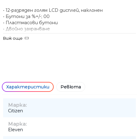
• 12-разряден голям LCD дисплей, наклонен
• Бутони за %+/-; 00
• Пластмасови бутони
• Двойно захранване
• Размери – 124x102x25 mm
Виж още
• Тегло – 94 g
• Гаранция – 1 година
Характеристики
Ревюта
Марка:
Citizen
Марка:
Eleven