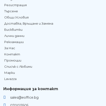
Регистрация
Търсене
Общи Условия
Доставка, Връщане и Замяна
Бисквитки
Лични данни
Рекламации
За Нас
Контакт
Промоции
Списък с Любими
Марки
Lavazza
Информация за контакт
sales@eoffice.bg
070013505