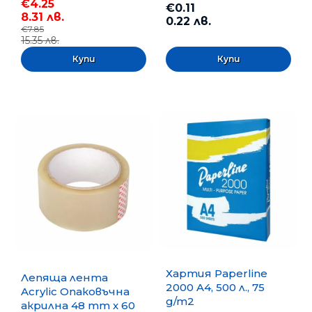
€4.25
€0.11
8.31 лв.
0.22 лв.
€7.85
15.35 лв.
Хартия Paperline
Лепяща лента
2000 A4, 500 л., 75
Acrylic Опаковъчна
g/m2
акрилна 48 mm x 60