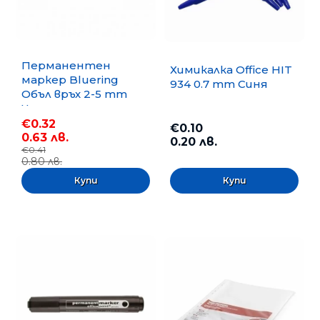
Перманентен
Химикалка Office HIT
маркер Bluering
934 0.7 mm Синя
Объл връх 2-5 mm
Черен
€0.32
€0.10
0.63 лв.
0.20 лв.
€0.41
0.80 лв.