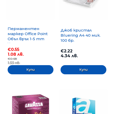
Перманентен
Джоб кристал
маркер Office Point
Bluering А4 40 мик.
Объл връх 1-5 mm
100 бр.
Черен
€0.55
€2.22
1.08 лв.
4.34 лв.
€0.68
1.33 лв.