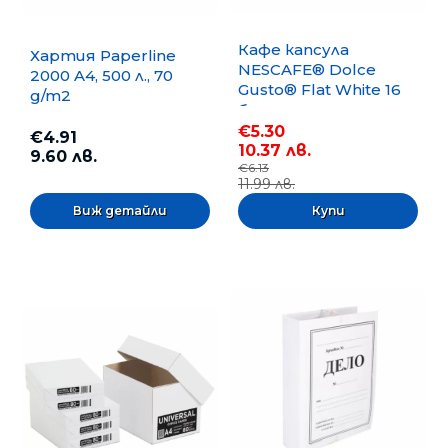
Кафе капсула
Хартия Paperline
NESCAFE® Dolce
2000 A4, 500 л., 70
Gusto® Flat White 16
g/m2
бр.
€5.30
€4.91
10.37 лв.
9.60 лв.
€6.13
11.99 лв.
Виж детайли