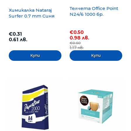
Телчета Office Point
Химикалка Nataraj
N24/6 1000 бр.
Surfer 0.7 mm Синя
€0.50
€0.31
0.98 лв.
0.61 лв.
€0.60
1.17 лв.