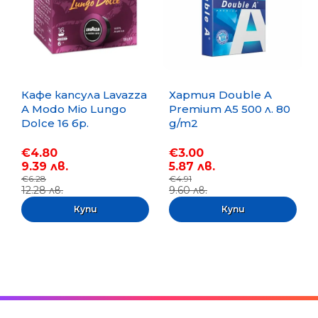
Кафе капсула Lavazza
Хартия Double A
A Modo Mio Lungo
Premium A5 500 л. 80
Dolce 16 бр.
g/m2
€4.80
€3.00
9.39 лв.
5.87 лв.
€6.28
€4.91
12.28 лв.
9.60 лв.