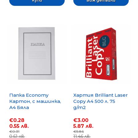
Виж детайли
Папка Economy
Хартия Brilliant Laser
Картон, с машинка,
Copy A4 500 л. 75
А4 Бяла
g/m2
€0.28
€3.00
0.55 лв.
5.87 лв.
€0.31
€5.86
0.61 лв.
11.46 лв.