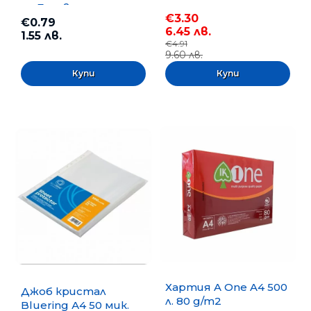
m, Безцветна
€3.30
€0.79
6.45 лв.
1.55 лв.
€4.91
9.60 лв.
Хартия A One A4 500
Джоб кристал
л. 80 g/m2
Bluering А4 50 мик.