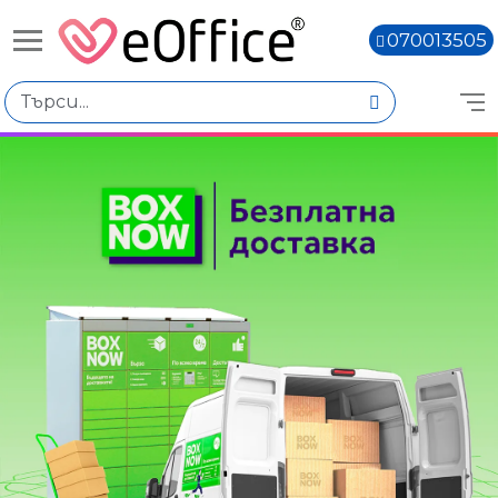
070013505
Книги,