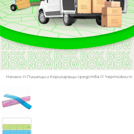
Начало
Пишещи и Коригиращи средства
Чертожни по