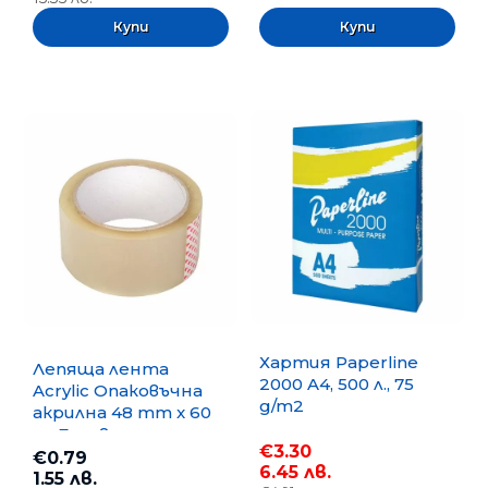
Хартия Paperline
Лепяща лента
2000 A4, 500 л., 75
Acrylic Опаковъчна
g/m2
акрилна 48 mm x 60
m, Безцветна
€3.30
€0.79
6.45 лв.
1.55 лв.