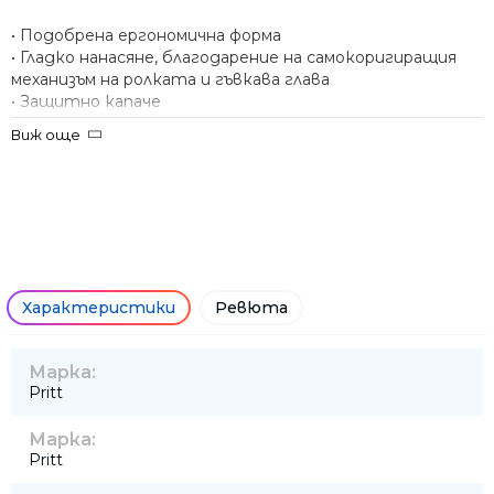
• Подобрена ергономична форма
• Гладко нанасяне, благодарение на самокоригиращия
механизъм на ролката и гъвкава глава
• Защитно капаче
• Мигновено съхнеща коригираща лента, върху която
Виж още
може да се пише веднага
• Размери – 4.2 mm x 10 m
• Производител: Henkel
Характеристики
Ревюта
Марка:
Pritt
Марка:
Pritt