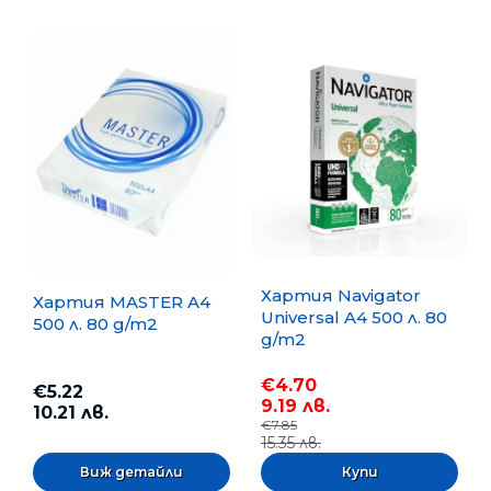
Хартия Navigator
Хартия MASTER A4
Universal A4 500 л. 80
500 л. 80 g/m2
g/m2
€4.70
€5.22
9.19 лв.
10.21 лв.
€7.85
15.35 лв.
Виж детайли