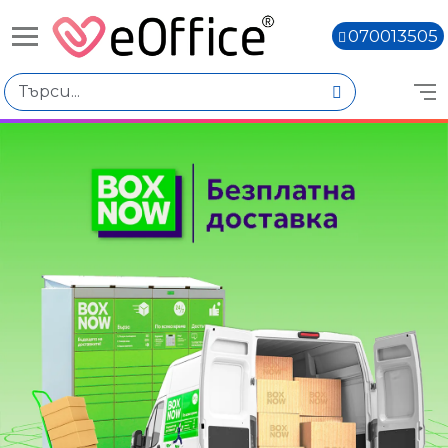
070013505
Книги,