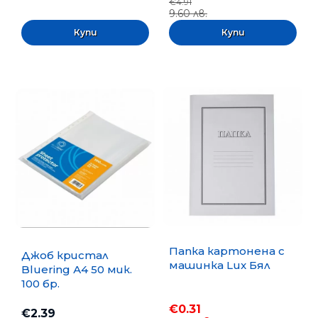
€4.91
9.60 лв.
Папка картонена с
Джоб кристал
машинка Lux Бял
Bluering А4 50 мик.
100 бр.
€0.31
€2.39