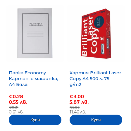
Папка Economy
Хартия Brilliant Laser
Картон, с машинка,
Copy A4 500 л. 75
А4 Бяла
g/m2
€0.28
€3.00
0.55 лв.
5.87 лв.
€0.31
€5.86
0.61 лв.
11.46 лв.