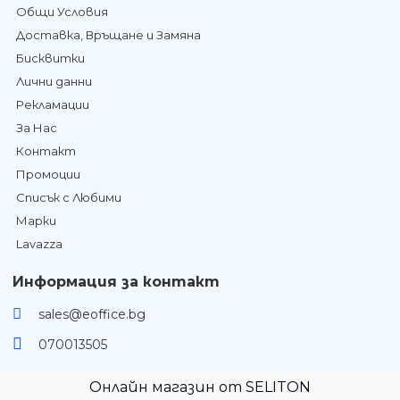
Общи Условия
Доставка, Връщане и Замяна
Бисквитки
Лични данни
Рекламации
За Нас
Контакт
Промоции
Списък с Любими
Марки
Lavazza
Информация за контакт
sales@eoffice.bg
070013505
Онлайн магазин от SELITON