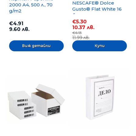
NESCAFE® Dolce
2000 A4, 500 л., 70
Gusto® Flat White 16
g/m2
бр.
€5.30
€4.91
10.37 лв.
9.60 лв.
€6.13
11.99 лв.
Виж детайли