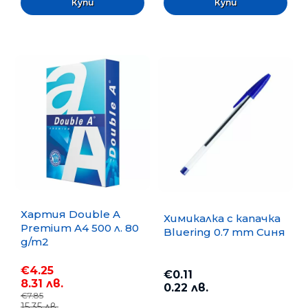
Хартия Double A
Химикалка с капачка
Premium A4 500 л. 80
Bluering 0.7 mm Синя
g/m2
€4.25
€0.11
8.31 лв.
0.22 лв.
€7.85
15.35 лв.