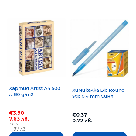
Хартия Artist A4 500
Химикалка Bic Round
л. 80 g/m2
Stic 0.4 mm Синя
€3.90
€0.37
7.63 лв.
0.72 лв.
€6.12
11.97 лв.