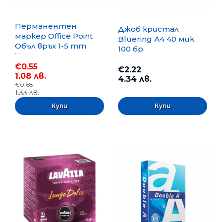
Перманентен
Джоб кристал
маркер Office Point
Bluering А4 40 мик.
Объл връх 1-5 mm
100 бр.
Черен
€0.55
€2.22
1.08 лв.
4.34 лв.
€0.68
1.33 лв.