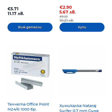
€2.90
€5.71
5.67 лв.
11.17 лв.
€5.22
10.21 лв.
Виж детайли
Телчета Office Point
Химикалка Nataraj
N24/6 1000 бр.
Surfer 0.7 mm Синя