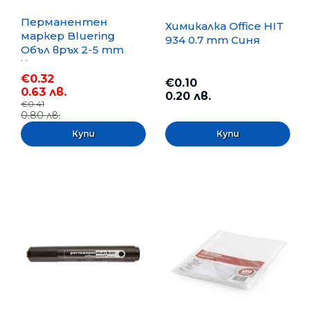
Перманентен
Химикалка Office HIT
маркер Bluering
934 0.7 mm Синя
Объл връх 2-5 mm
Черен
€0.32
€0.10
0.63 лв.
0.20 лв.
€0.41
0.80 лв.