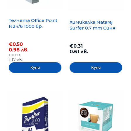
Телчета Office Point
Химикалка Nataraj
N24/6 1000 бр.
Surfer 0.7 mm Синя
€0.50
€0.31
0.98 лв.
0.61 лв.
€0.60
1.17 лв.