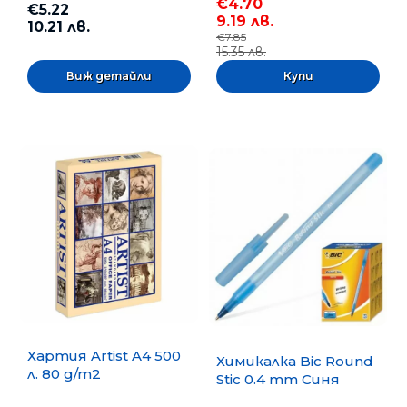
€4.70
€5.22
9.19 лв.
10.21 лв.
€7.85
15.35 лв.
Виж детайли
Хартия Artist A4 500
Химикалка Bic Round
л. 80 g/m2
Stic 0.4 mm Синя