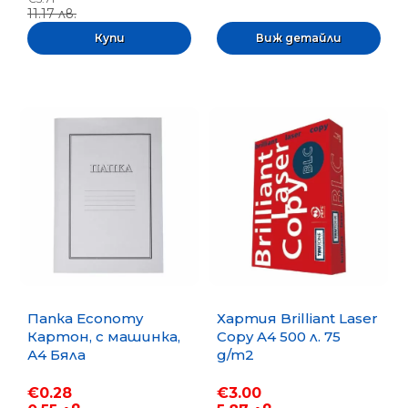
11.17 лв.
Виж детайли
Папка Economy
Хартия Brilliant Laser
Картон, с машинка,
Copy A4 500 л. 75
А4 Бяла
g/m2
€0.28
€3.00