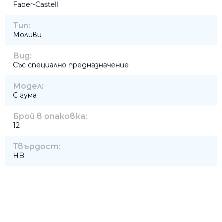
Faber-Castell
Тип:
Моливи
Вид:
Със специално предназначение
Модел:
С гума
Брой в опаковка:
12
Твърдост:
HB