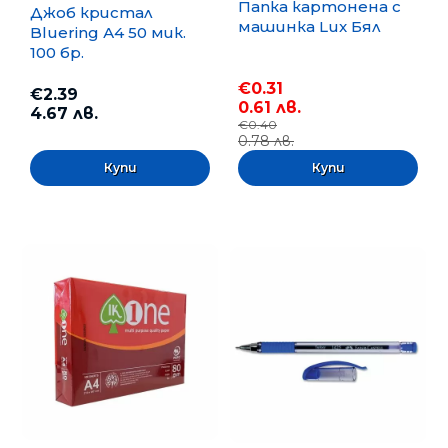
Папка картонена с
Джоб кристал
машинка Lux Бял
Bluering А4 50 мик.
100 бр.
€0.31
€2.39
0.61 лв.
4.67 лв.
€0.40
0.78 лв.