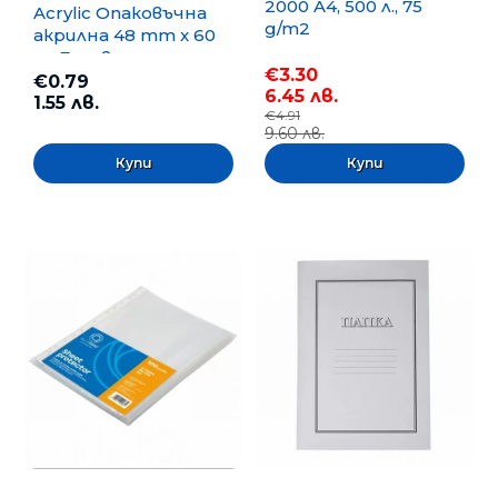
2000 A4, 500 л., 75
Acrylic Опаковъчна
g/m2
акрилна 48 mm x 60
m, Безцветна
€3.30
€0.79
6.45 лв.
1.55 лв.
€4.91
9.60 лв.