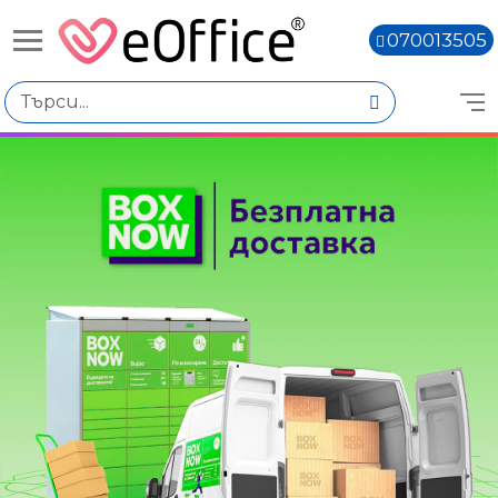
070013505
Книги,