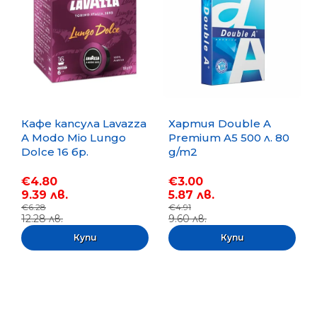
Кафе капсула Lavazza
Хартия Double A
A Modo Mio Lungo
Premium A5 500 л. 80
Dolce 16 бр.
g/m2
€4.80
€3.00
9.39 лв.
5.87 лв.
€6.28
€4.91
12.28 лв.
9.60 лв.