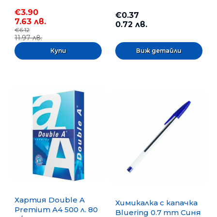
€3.90
€0.37
7.63 лв.
0.72 лв.
€6.12
11.97 лв.
Виж детайли
Хартия Double A
Химикалка с капачка
Premium A4 500 л. 80
Bluering 0.7 mm Синя