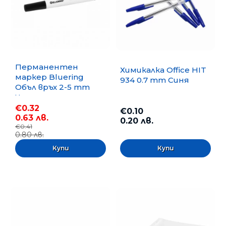
Перманентен
Химикалка Office HIT
маркер Bluering
934 0.7 mm Синя
Объл връх 2-5 mm
Черен
€0.32
€0.10
0.63 лв.
0.20 лв.
€0.41
0.80 лв.