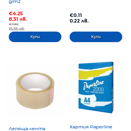
g/m2
€4.25
€0.11
8.31 лв.
0.22 лв.
€7.85
15.35 лв.
Хартия Paperline
Лепяща лента