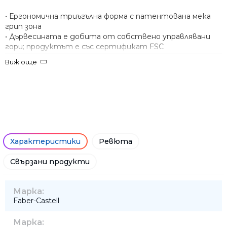
• Ергономична триъгълна форма с патентована мека
грип зона
• Дървесината е добита от собствено управлявани
гори; продуктът е със сертификат FSC
• Боя на водна основа
Виж още
Характеристики
Ревюта
Свързани продукти
Марка:
Faber-Castell
Марка: