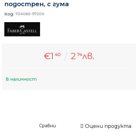
подострен, с гума
Код:
704060-117200
€1
2
лв.
40
74
В наличност
Сравни
Оцени продукта