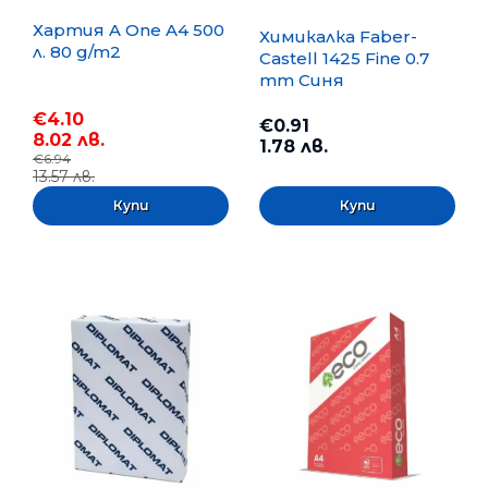
Хартия A One A4 500
Химикалка Faber-
л. 80 g/m2
Castell 1425 Fine 0.7
mm Синя
€4.10
€0.91
8.02 лв.
1.78 лв.
€6.94
13.57 лв.