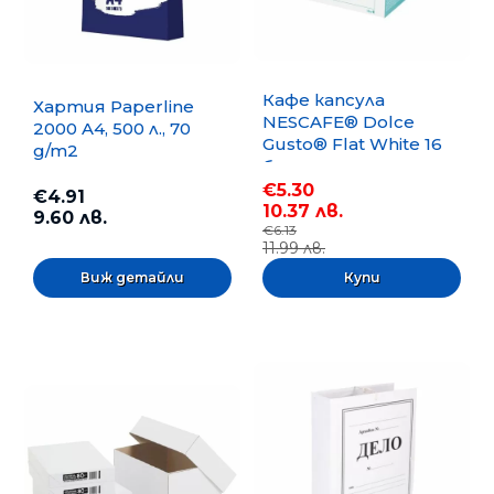
Кафе капсула
Хартия Paperline
NESCAFE® Dolce
2000 A4, 500 л., 70
Gusto® Flat White 16
g/m2
бр.
€5.30
€4.91
10.37 лв.
9.60 лв.
€6.13
11.99 лв.
Виж детайли