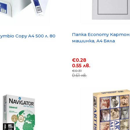
Папка Economy Картон,
ymbio Copy A4 500 л. 80
машинка, А4 Бяла
€0.28
0.55 лв.
€0.31
0.61 лв.