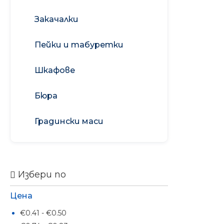
XPerience
комплекти
почистване на
мебели
Закачалки
Ароматизатори
усмивка
Препарати за
почистване на
Пейки и табуретки
Ароматизатори
прозорци
МОН
Перилни препарати
Шкафове
Бюра
Градински маси
Хартия COPY MATE A4 500
Избери по
75 g/m2
€3.67
Цена
7.18 лв.
€0.41 - €0.50