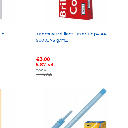
 с
Хартия Brilliant Laser Copy A4
500 л. 75 g/m2
€3.00
5.87 лв.
€5.86
11.46 лв.