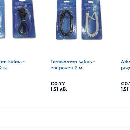
Банкн
Средс
Аксес
Rowenta
Beurer
Арома
Tefal
TV стойки
Техника
Офис столове
Закачалки
ен кабел -
Телефонен кабел -
Дво
Пейки и табуретки
2 м.
спирален 2 м.
роз
Шкафове
Бюра
€0.77
€0.
Градински маси
1.51 лв.
1.51