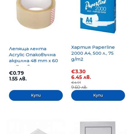
Хартия Paperline
Лепяща лента
2000 A4, 500 л., 75
Acrylic Опаковъчна
g/m2
акрилна 48 mm x 60
m, Безцветна
€3.30
€0.79
6.45 лв.
1.55 лв.
€4.91
9.60 лв.