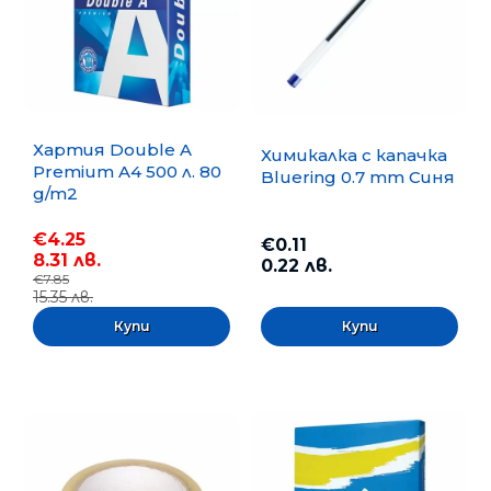
Хартия Double A
Химикалка с капачка
Premium A4 500 л. 80
Bluering 0.7 mm Синя
g/m2
€4.25
€0.11
8.31 лв.
0.22 лв.
€7.85
15.35 лв.