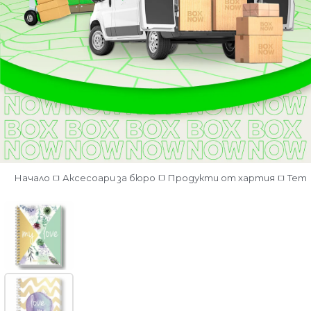
Начало
Аксесоари за бюро
Продукти от хартия
Тет