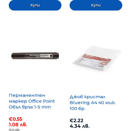
Перманентен
Джоб кристал
маркер Office Point
Bluering А4 40 мик.
Объл връх 1-5 mm
100 бр.
Черен
€0.55
€2.22
1.08 лв.
4.34 лв.
€0.68