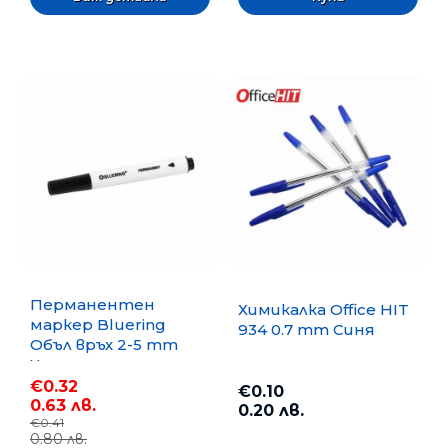
Перманентен
Химикалка Office HIT
маркер Bluering
934 0.7 mm Синя
Объл връх 2-5 mm
Черен
€0.32
€0.10
0.63 лв.
0.20 лв.
€0.41
0.80 лв.