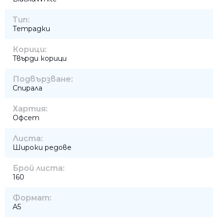
Тип:
Тетрадки
Корици:
Твърди корици
Подвързване:
Спирала
Хартия:
Офсет
Листа:
Широки редове
Брой листа:
160
Формат:
A5