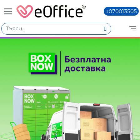
070013505
Книги,