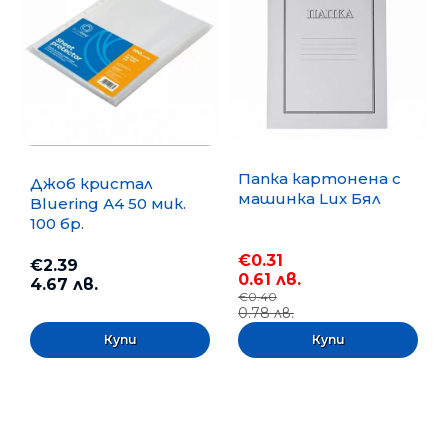
Папка картонена с
Джоб кристал
машинка Lux Бял
Bluering А4 50 мик.
100 бр.
€0.31
€2.39
0.61 лв.
4.67 лв.
€0.40
0.78 лв.