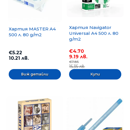
Хартия Navigator
Хартия MASTER A4
Universal A4 500 л. 80
500 л. 80 g/m2
g/m2
€4.70
€5.22
9.19 лв.
10.21 лв.
€7.85
15.35 лв.
Виж детайли