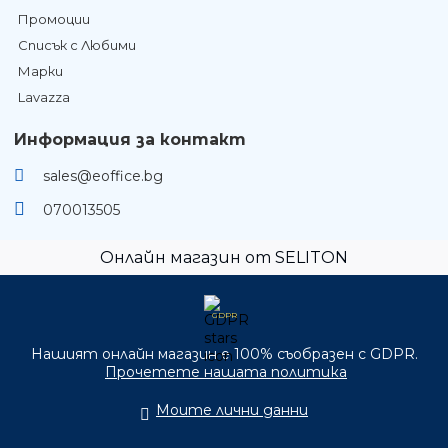
Промоции
Списък с Любими
Марки
Lavazza
Информация за контакт
sales@eoffice.bg
070013505
Онлайн магазин от SELITON
GDPR
Нашият онлайн магазин е 100% съобразен с GDPR.
Прочетете нашата политика
Моите лични данни