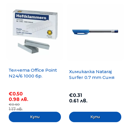
Телчета Office Point
Химикалка Nataraj
N24/6 1000 бр.
Surfer 0.7 mm Синя
€0.50
€0.31
0.98 лв.
0.61 лв.
€0.60
1.17 лв.