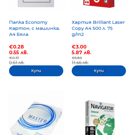
Папка Economy
Хартия Brilliant Laser
Картон, с машинка,
Copy A4 500 л. 75
А4 Бяла
g/m2
€0.28
€3.00
0.55 лв.
5.87 лв.
€0.31
€5.86
0.61 лв.
11.46 лв.