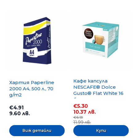
Кафе капсула
Хартия Paperline
NESCAFE® Dolce
2000 A4, 500 л., 70
Gusto® Flat White 16
g/m2
бр.
€5.30
€4.91
10.37 лв.
9.60 лв.
€6.13
11.99 лв.
Виж детайли