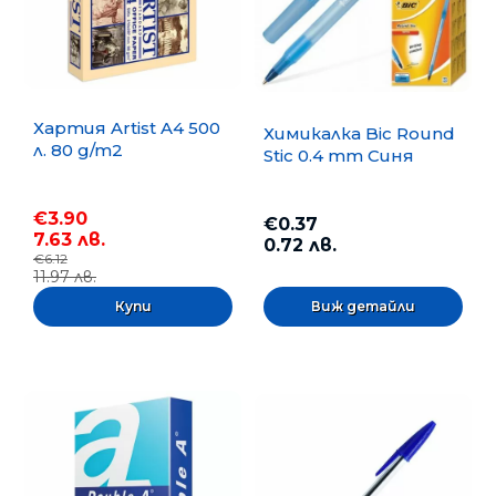
Хартия Artist A4 500
Химикалка Bic Round
л. 80 g/m2
Stic 0.4 mm Синя
€3.90
€0.37
7.63 лв.
0.72 лв.
€6.12
11.97 лв.
Виж детайли