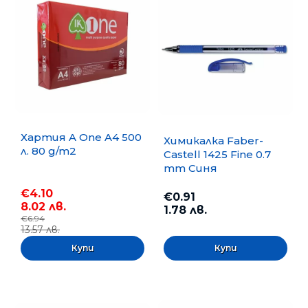
Хартия A One A4 500
Химикалка Faber-
л. 80 g/m2
Castell 1425 Fine 0.7
mm Синя
€4.10
€0.91
8.02 лв.
1.78 лв.
€6.94
13.57 лв.