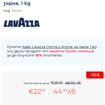
зърна, 1 kg
Код:
100102
Купете
Кафе Lavazza Crema e Aroma, на зърна, 1 kg
или други продукт от
нашата Промо селекция
за да получите
10%
отстъпка.
-10%
€25.01
48.92 лв.
Каталожна цена:
€22
44
лв.
51
03