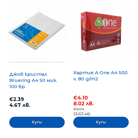
Хартия A One A4 500
Джоб кристал
л. 80 g/m2
Bluering А4 50 мик.
100 бр.
€4.10
€2.39
8.02 лв.
4.67 лв.
€6.94
13.57 лв.