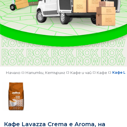
Начало
Напитки, Кетъринг
Кафе и чай
Кафе
Кафе La
Кафе Lavazza Crema e Aroma, на