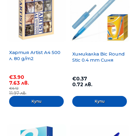
Хартия Artist A4 500
Химикалка Bic Round
л. 80 g/m2
Stic 0.4 mm Синя
€3.90
€0.37
7.63 лв.
0.72 лв.
€6.12
11.97 лв.