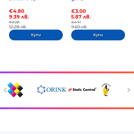
€4.80
€3.00
9.39 лв.
5.87 лв.
€6.28
€4.91
12.28 лв.
9.60 лв.