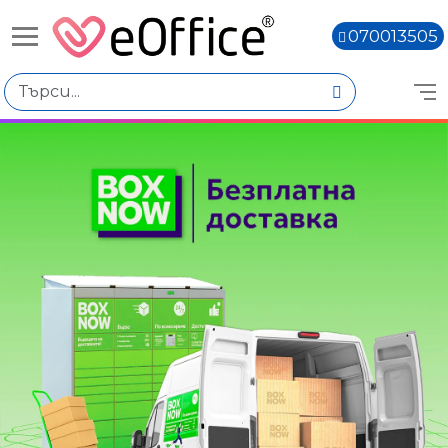
070013505
Книги,