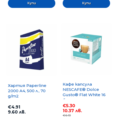
Кафе капсула
Хартия Paperline
NESCAFE® Dolce
2000 A4, 500 л., 70
Gusto® Flat White 16
g/m2
бр.
€5.30
€4.91
10.37 лв.
9.60 лв.
€6.13