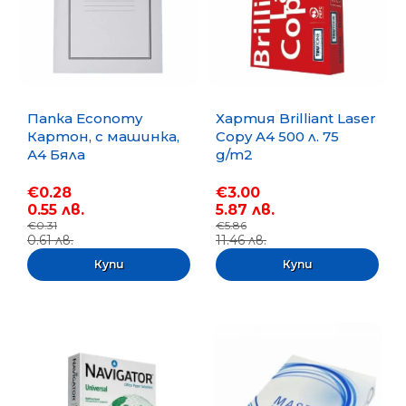
Папка Economy
Хартия Brilliant Laser
Картон, с машинка,
Copy A4 500 л. 75
А4 Бяла
g/m2
€0.28
€3.00
0.55 лв.
5.87 лв.
€0.31
€5.86
0.61 лв.
11.46 лв.