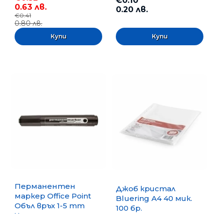
€0.10
0.63 лв.
0.20 лв.
€0.41
0.80 лв.
Перманентен
Джоб кристал
маркер Office Point
Bluering А4 40 мик.
Объл връх 1-5 mm
100 бр.
Черен