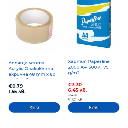
Хартия Paperline
Лепяща лента
2000 A4, 500 л., 75
Acrylic Опаковъчна
g/m2
акрилна 48 mm x 60
m, Безцветна
€3.30
€0.79
6.45 лв.
1.55 лв.
€4.91
9.60 лв.