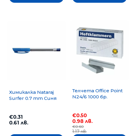
Телчета Office Point
Химикалка Nataraj
N24/6 1000 бр.
Surfer 0.7 mm Синя
€0.50
€0.31
0.98 лв.
0.61 лв.
€0.60
1.17 лв.