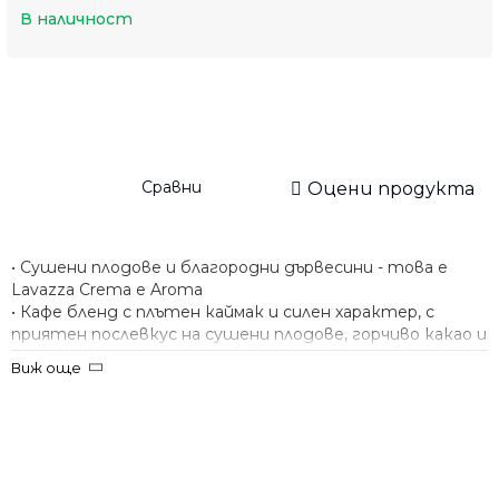
В наличност
Сравни
Оцени продукта
• Сушени плодове и благородни дървесини - това е
Lavazza Crema e Aroma
• Кафе бленд с плътен каймак и силен характер, с
приятен послевкус на сушени плодове, горчиво какао и
благородни дървесини, които напомнят за бъчви
Виж още
отлежало вино
• Произход- естествени зърна Арабика от областта
Сао Паулу, Бразилия, измита Арабика от Хондурас,
африканска Робуста с пикантни нотки от Уганда