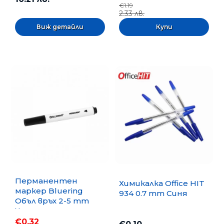
€1.19
2.33 лв.
Виж детайли
Перманентен
Химикалка Office HIT
маркер Bluering
934 0.7 mm Синя
Объл връх 2-5 mm
Черен
€0.32