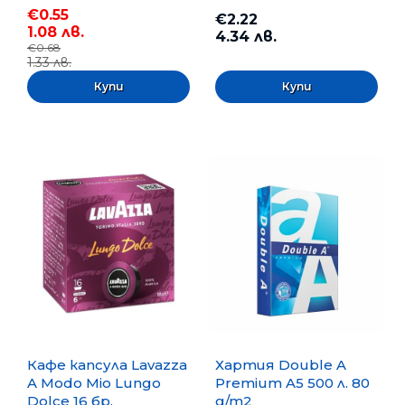
€0.55
€2.22
1.08 лв.
4.34 лв.
€0.68
1.33 лв.
Кафе капсула Lavazza
Хартия Double A
A Modo Mio Lungo
Premium A5 500 л. 80
Dolce 16 бр.
g/m2