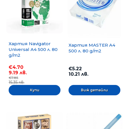
Хартия Navigator
Хартия MASTER A4
Universal A4 500 л. 80
500 л. 80 g/m2
g/m2
€4.70
€5.22
9.19 лв.
10.21 лв.
€7.85
15.35 лв.
Виж детайли