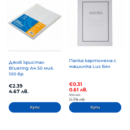
Папка картонена с
Джоб кристал
машинка Lux Бял
Bluering А4 50 мик.
100 бр.
€0.31
€2.39
0.61 лв.
4.67 лв.
€0.40
0.78 лв.