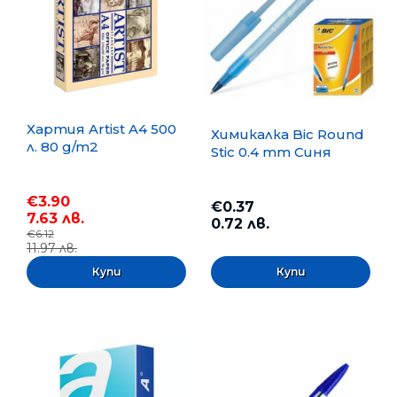
Хартия Artist A4 500
Химикалка Bic Round
л. 80 g/m2
Stic 0.4 mm Синя
€3.90
€0.37
7.63 лв.
0.72 лв.
€6.12
11.97 лв.