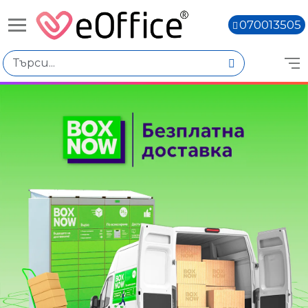
070013505
Книги,