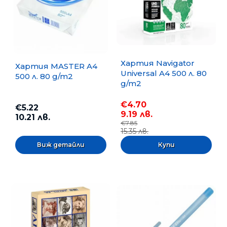
Хартия Navigator
Хартия MASTER A4
Universal A4 500 л. 80
500 л. 80 g/m2
g/m2
€4.70
€5.22
9.19 лв.
10.21 лв.
€7.85
15.35 лв.
Виж детайли