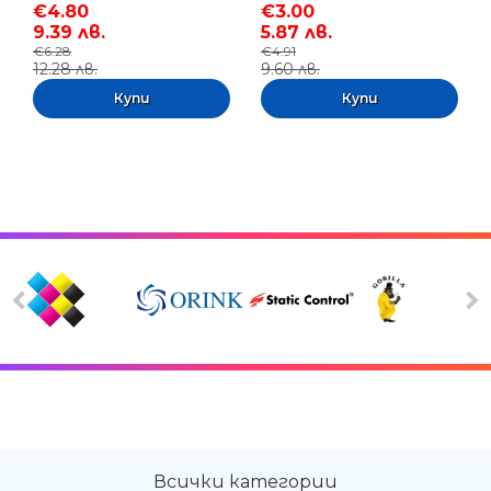
€4.80
€3.00
9.39 лв.
5.87 лв.
€6.28
€4.91
12.28 лв.
9.60 лв.
Всички категории