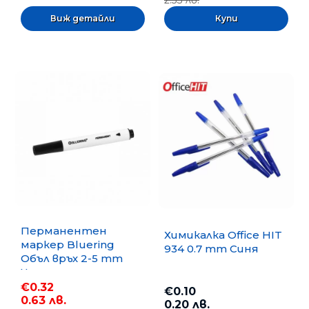
2.33 лв.
Виж детайли
Перманентен
Химикалка Office HIT
маркер Bluering
934 0.7 mm Синя
Объл връх 2-5 mm
Черен
€0.32
€0.10
0.63 лв.
0.20 лв.