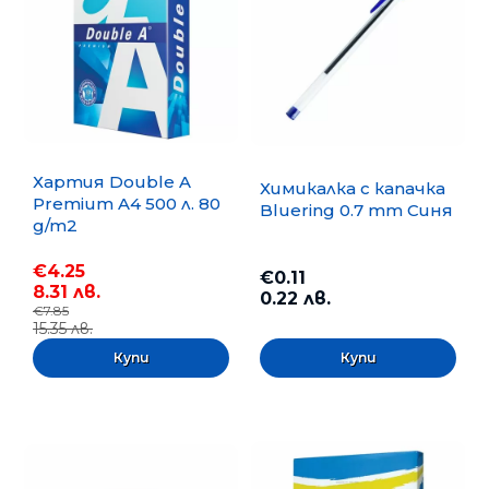
Хартия Double A
Химикалка с капачка
Premium A4 500 л. 80
Bluering 0.7 mm Синя
g/m2
€4.25
€0.11
8.31 лв.
0.22 лв.
€7.85
15.35 лв.