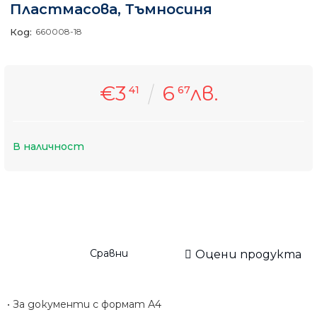
Пластмасова, Тъмносиня
Код:
660008-18
€3
6
лв.
41
67
В наличност
Сравни
Оцени продукта
• За документи с формат А4