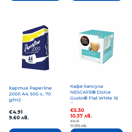
Кафе капсула
Хартия Paperline
NESCAFE® Dolce
2000 A4, 500 л., 70
Gusto® Flat White 16
g/m2
бр.
€5.30
€4.91
10.37 лв.
9.60 лв.
€6.13
11.99 лв.