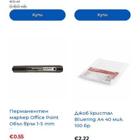
€0.41
0.80 лв.
Перманентен
Джоб кристал
маркер Office Point
Bluering А4 40 мик.
Объл връх 1-5 mm
100 бр.
Черен
€0.55
€2.22