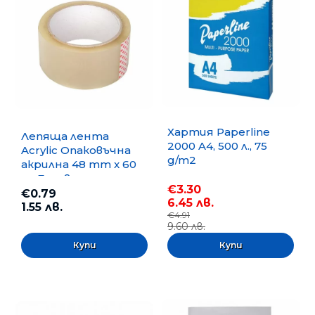
Хартия Paperline
Лепяща лента
2000 A4, 500 л., 75
Acrylic Опаковъчна
g/m2
акрилна 48 mm x 60
m, Безцветна
€3.30
€0.79
6.45 лв.
1.55 лв.
€4.91
9.60 лв.