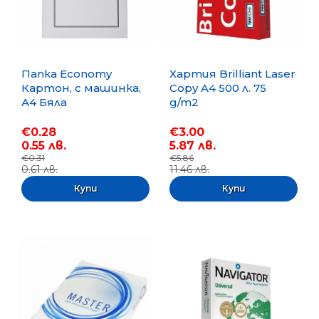
Папка Economy
Хартия Brilliant Laser
Картон, с машинка,
Copy A4 500 л. 75
А4 Бяла
g/m2
€0.28
€3.00
0.55 лв.
5.87 лв.
€0.31
€5.86
0.61 лв.
11.46 лв.