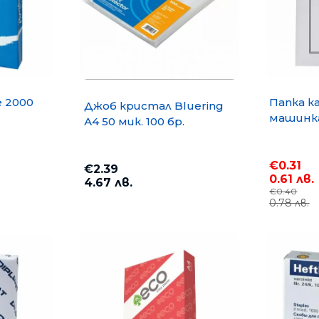
e 2000
Папка к
Джоб кристал Bluering
машинка
А4 50 мик. 100 бр.
€0.31
€2.39
0.61 лв.
4.67 лв.
€0.40
0.78 лв.