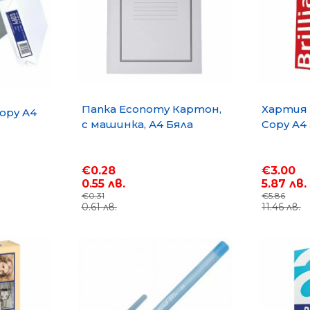
Xerox
Brother
Extensa
Alienware
ZBook
Vector
Dell Pro
Dell
Папка Economy Картон,
Хартия B
opy A4
с машинка, А4 Бяла
Copy A4 
€0.28
€3.00
0.55 лв.
5.87 лв.
€0.31
€5.86
0.61 лв.
11.46 лв.
 л.
Хартия All Copy A4 500 л. 80
Хартия Symbio C
g/m2
л. 80 g/m2
€5.22
€5.71
10.21 лв.
11.17 лв.