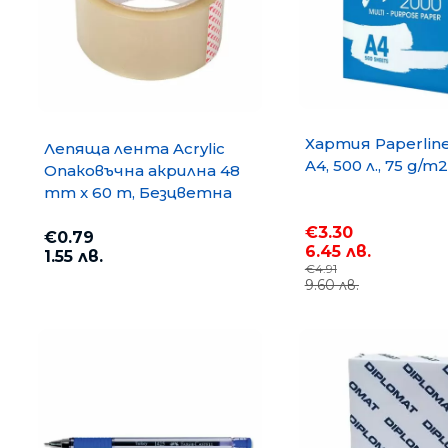
Хартия Paperlin
Лепяща лента Acrylic
A4, 500 л., 75 g/m2
Опаковъчна акрилна 48
mm x 60 m, Безцветна
€3.30
€0.79
6.45 лв.
1.55 лв.
€4.91
9.60 лв.