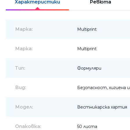
Характеристики
Ревюта
Шкафове
Бюра
Марка:
Multiprint
Градински маси
Марка:
Multiprint
Тип:
Формуляри
Вид:
Безопасност, хигиена 
Модел:
Вестникарска хартия
Опаковка:
50 листа