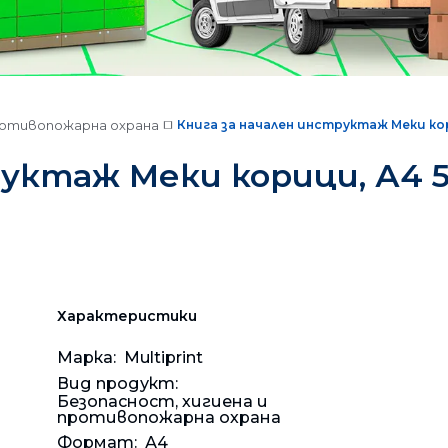
Офис техника
Телефони, таблети, часовници, Е-книги, аксесоари
дства
Проте
Инфор
Е-книг
Шкафов
Етике
Пишещ
Сигурност и архивиране
Храни
Токоз
Аксес
Архиви
Пликов
Кориг
Телбо
Подреждане, Архивиране и Пратки
Пишещи и Коригиращи средства
противопожарна охрана
Книга за начален инструктаж Меки кор
ма
Външн
Стела
Черто
Лепен
Презе
Аксесоари за бюро
уктаж Меки корици, А4 5
Употр
Табла 
Рязане
Презен
Офис 
Срещи, Презентация, Реклама
Мебели и обзавеждане
Орган
Флипча
Бюра
Батер
Поддръжка на офиса
ита
Защипв
Инфор
Разкл
Матери
Хигиена и Средства за защита
За детето
Калку
Подвъ
Матер
Битов
Харти
Характеристики
Раници, чанти
Марка:
Multiprint
Печат
Рекла
Консум
Пособ
Раниц
Lavazza Firma
Вид продукт:
Онл@йн си винаги в час!
Безопасност, хигиена и
Проду
Работ
Аксес
Чанти
противопожарна охрана
%РАЗПРОДАЖБА%
Формат:
А4