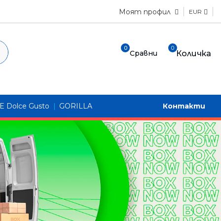
Моят профил
EUR
 КОНСУМАТИВИ
КНИГИ
СКЕНЕРИ
СПЕЦИАЛИЗИРАНИ
ТОКОЗАХРАН
АКСЕСОАРИ
УПОТРЕБЯВАНА
ПРОДУКТИ
ВАЩИ
ТЕХНИКА
УСТРОЙСТВА
 мастиленоструйни устройства
o
Apple
0
0
Количка
Сравни
ри
Безконечна принтерна хартия
стими консумативи
Huawei
Brother
ABB
Лаптопи
иена и
Други
Samsung
 охрана
Canon
APC
МФУ
нални консумативи
на хартия
Касови ролки
ловодство, ТРЗ
Epson
Schneider
Принтери
Факс хартия
OffGrid
ализирани продукти
 чай
ално и здравно-
 Dolce Gusto
|
GORILLA
Контакти
Паус
ормуляри
лазерни устройства
EATON
Инженерна хартия
, парични
ляри
Мляко, Сокове, Безалкохолни напитки
 храни БЕЗ ЗАХАР
3P Ellipse
муляри, ДМА
ен картон
инг консумативи
 храни
аща техника
и
за дома
пи
фони
рмуляри
eady To Drink
 храни СЪС ЗАХАР
ри
ти
ри
 етикетни принтери
и плодове
търна периферия
ници
е, Каси
зация и архивиране на документи