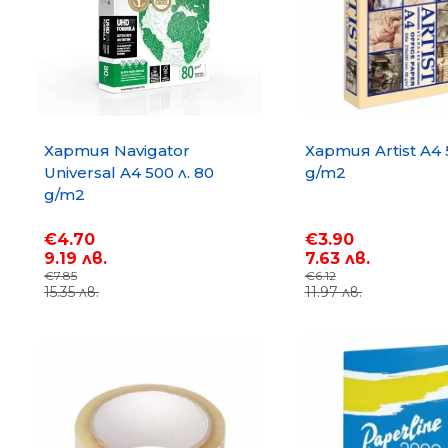
Меню
Промоции
Консумативи за офис техника
Хартия Navigator
Хартия Artist A4 
Хартия
Universal A4 500 л. 80
g/m2
g/m2
Офис техника
€4.70
€3.90
Телефони, таблети, часовници, Е-книги, аксесо
9.19 лв.
7.63 лв.
€7.85
€6.12
15.35 лв.
11.97 лв.
Lavazza Firma
Lavazza A Modo Mio
NESCAFE Dolce Gusto
GORILLA