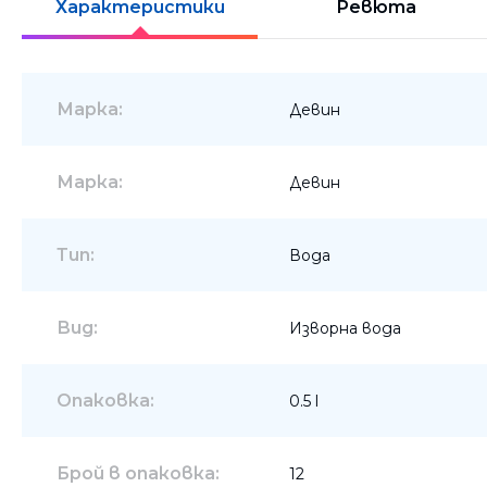
Характеристики
Ревюта
Шкафове
Бюра
Марка:
Девин
Градински маси
Марка:
Девин
Тип:
Вода
Вид:
Изворна вода
Опаковка:
0.5 l
Брой в опаковка:
12