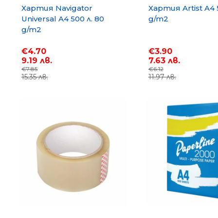
Хартия Navigator
Хартия Artist A4 
Universal A4 500 л. 80
g/m2
g/m2
€4.70
€3.90
9.19 лв.
7.63 лв.
€7.85
€6.12
15.35 лв.
11.97 лв.