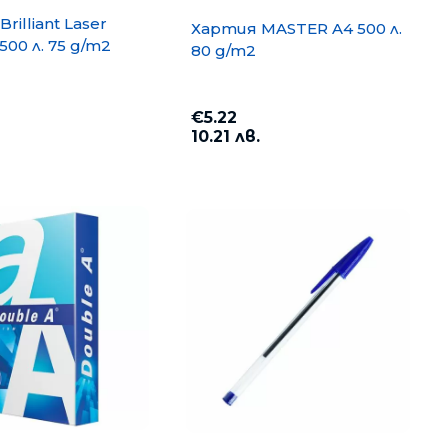
rilliant Laser
Хартия MASTER A4 500 л.
500 л. 75 g/m2
80 g/m2
€5.22
10.21 лв.
opy A4 500
Хартия PP Lite A4 500 л. 80
g/m2
€6.35
12.42 лв.