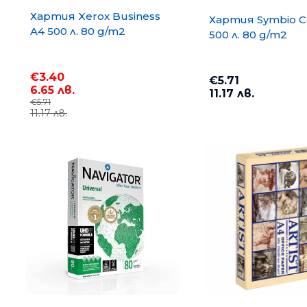
Хартия Xerox Business
Хартия Symbio C
A4 500 л. 80 g/m2
500 л. 80 g/m2
€3.40
€5.71
6.65 лв.
11.17 лв.
€5.71
11.17 лв.
Хартия COPY MATE A4 500
75 g/m2
€3.67
7.18 лв.