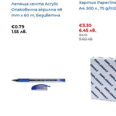
Хартия Paperlin
Лепяща лента Acrylic
A4, 500 л., 75 g/m2
Опаковъчна акрилна 48
mm x 60 m, Безцветна
€3.30
€0.79
6.45 лв.
1.55 лв.
€4.91
9.60 лв.