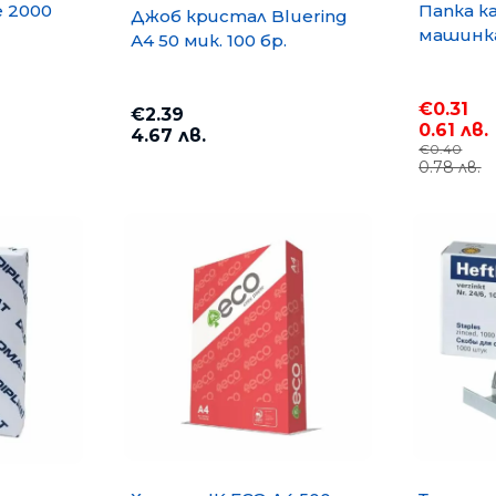
e 2000
Папка к
Джоб кристал Bluering
машинка
А4 50 мик. 100 бр.
€0.31
€2.39
0.61 лв.
4.67 лв.
€0.40
0.78 лв.