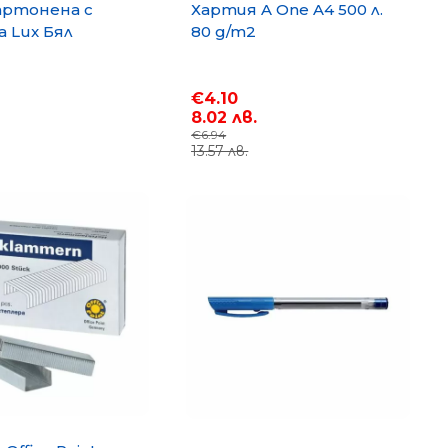
артонена с
Хартия A One A4 500 л.
 Lux Бял
80 g/m2
€4.10
8.02 лв.
€6.94
13.57 лв.