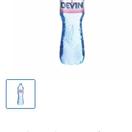
Онл@йн си винаги в час!
%РАЗПРОДАЖБА%
Rowenta
Beurer
Tefal
TV стойки
Техника
Офис столове
Закачалки
Пейки и табуретки