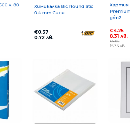
500 л. 80
Хартия 
Химикалка Bic Round Stic
Premium 
0.4 mm Синя
g/m2
€4.25
€0.37
8.31 лв.
0.72 лв.
€7.85
15.35 лв.