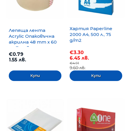
Хартия Paperline
Лепяща лента
2000 A4, 500 л., 75
Acrylic Опаковъчна
g/m2
акрилна 48 mm x 60
m, Безцветна
€3.30
€0.79
6.45 лв.
1.55 лв.
€4.91
9.60 лв.