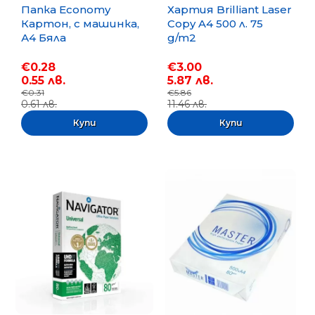
Папка Economy
Хартия Brilliant Laser
Картон, с машинка,
Copy A4 500 л. 75
А4 Бяла
g/m2
€0.28
€3.00
0.55 лв.
5.87 лв.
€0.31
€5.86
0.61 лв.
11.46 лв.