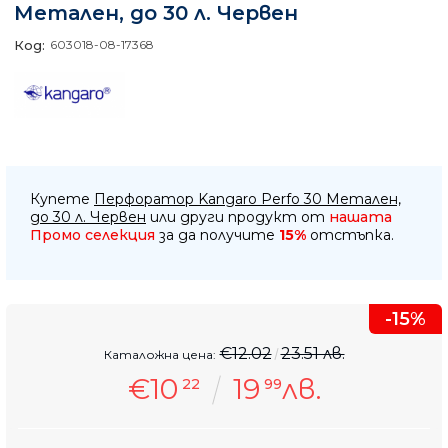
Метален, до 30 л. Червен
Код:
603018-08-17368
Купете
Перфоратор Kangaro Perfo 30 Метален,
до 30 л. Червен
или други продукт от
нашата
Промо селекция
за да получите
15%
отстъпка.
-15%
€12.02
23.51 лв.
Каталожна цена:
€10
19
лв.
22
99