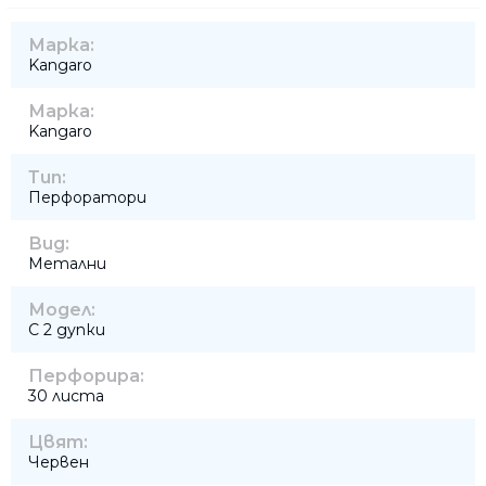
Марка:
Kangaro
Марка:
Kangaro
Тип:
Перфоратори
Вид:
Метални
Модел:
С 2 дупки
Перфорира:
30 листа
Цвят:
Червен