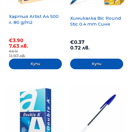
Хартия Artist A4 500
Химикалка Bic Round
л. 80 g/m2
Stic 0.4 mm Синя
€3.90
€0.37
7.63 лв.
0.72 лв.
€6.12
11.97 лв.