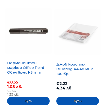
Перманентен
Джоб кристал
маркер Office Point
Bluering А4 40 мик.
Объл връх 1-5 mm
100 бр.
Черен
€0.55
€2.22
1.08 лв.
4.34 лв.
€0.68
1.33 лв.