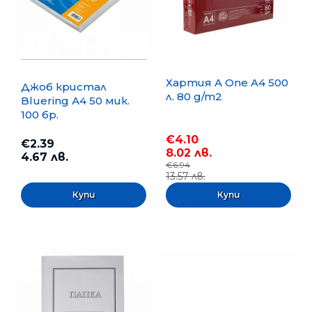
Хартия A One A4 500
Джоб кристал
л. 80 g/m2
Bluering А4 50 мик.
100 бр.
€4.10
€2.39
8.02 лв.
4.67 лв.
€6.94
13.57 лв.