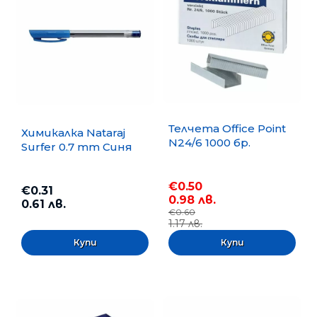
Телчета Office Point
Химикалка Nataraj
N24/6 1000 бр.
Surfer 0.7 mm Синя
€0.50
€0.31
0.98 лв.
0.61 лв.
€0.60
1.17 лв.