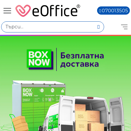
070013505
Книги,