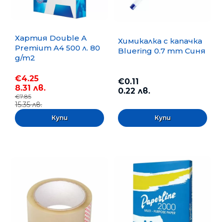
Хартия Double A
Химикалка с капачка
Premium A4 500 л. 80
Bluering 0.7 mm Синя
g/m2
€4.25
€0.11
8.31 лв.
0.22 лв.
€7.85
15.35 лв.