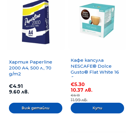
Кафе капсула
Хартия Paperline
NESCAFE® Dolce
2000 A4, 500 л., 70
Gusto® Flat White 16
g/m2
бр.
€5.30
€4.91
10.37 лв.
9.60 лв.
€6.13
11.99 лв.
Виж детайли