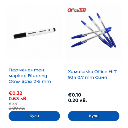
Перманентен
Химикалка Office HIT
маркер Bluering
934 0.7 mm Синя
Объл връх 2-5 mm
Черен
€0.32
€0.10
0.63 лв.
0.20 лв.
€0.41
0.80 лв.