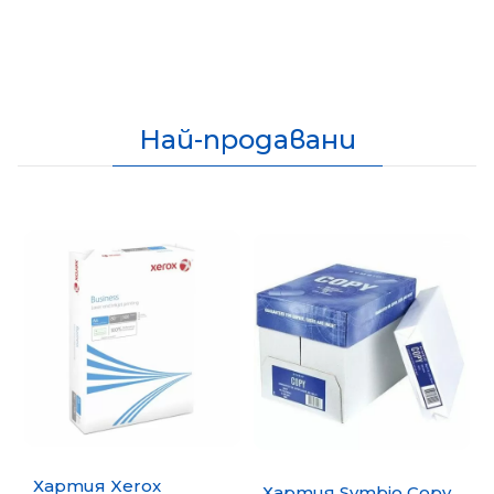
Най-продавани
Хартия Xerox
Хартия Symbio Copy