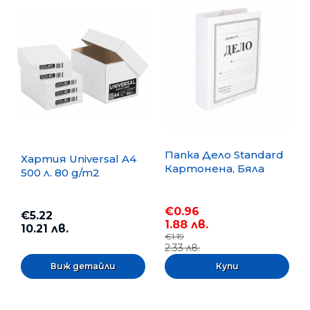
Папка Дело Standard
Хартия Universal A4
Картонена, Бяла
500 л. 80 g/m2
€0.96
€5.22
1.88 лв.
10.21 лв.
€1.19
2.33 лв.
Виж детайли