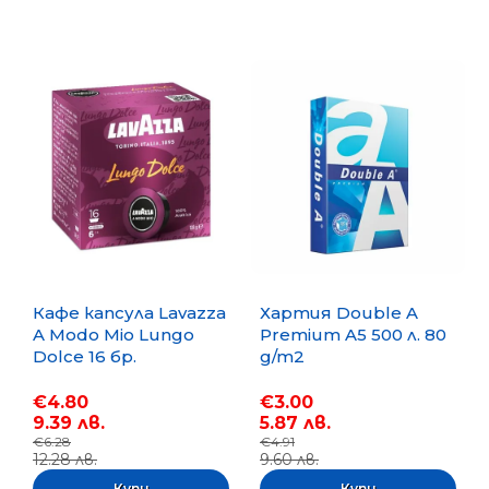
Кафе капсула Lavazza
Хартия Double A
A Modo Mio Lungo
Premium A5 500 л. 80
Dolce 16 бр.
g/m2
€4.80
€3.00
9.39 лв.
5.87 лв.
€6.28
€4.91
12.28 лв.
9.60 лв.