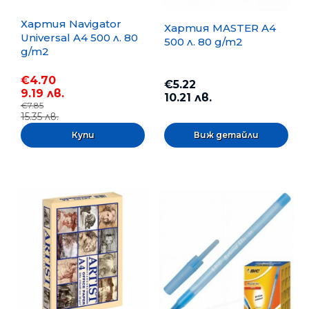
Хартия Navigator
Хартия MASTER A4
Universal A4 500 л. 80
500 л. 80 g/m2
g/m2
€4.70
€5.22
9.19 лв.
10.21 лв.
€7.85
15.35 лв.
Виж детайли