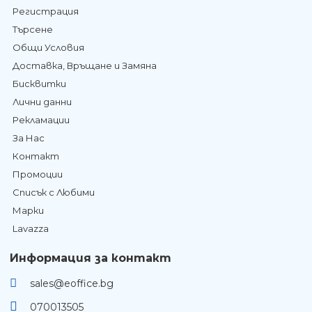
Регистрация
Търсене
Общи Условия
Доставка, Връщане и Замяна
Бисквитки
Лични данни
Рекламации
За Нас
Контакт
Промоции
Списък с Любими
Марки
Lavazza
Информация за контакт
sales@eoffice.bg
070013505