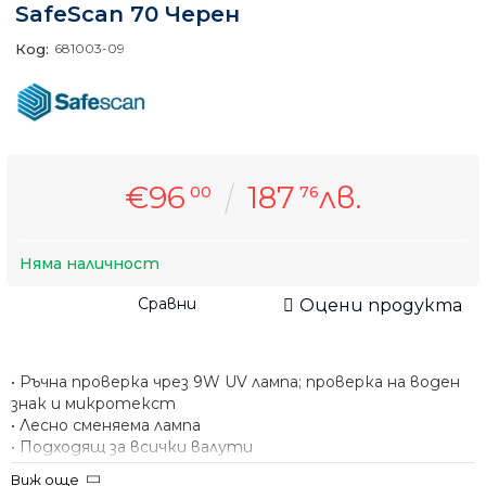
SafeScan 70 Черен
Код:
681003-09
€96
187
лв.
00
76
Няма наличност
Сравни
Оцени продукта
• Ръчна проверка чрез 9W UV лампа; проверка на воден
знак и микротекст
• Лесно сменяема лампа
• Подходящ за всички валути
• Проверява кредитни карти, паспорти и други
Виж още