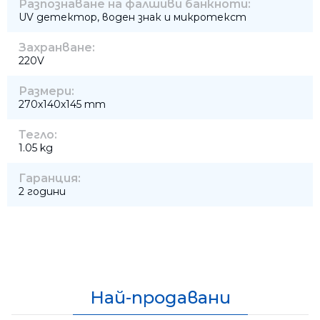
Разпознаване на фалшиви банкноти:
UV детектор, воден знак и микротекст
Захранване:
220V
Размери:
270x140x145 mm
Тегло:
1.05 kg
Гаранция:
2 години
Най-продавани