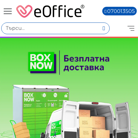
070013505
Книги,