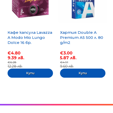
Кафе капсула Lavazza
Хартия Double A
A Modo Mio Lungo
Premium A5 500 л. 80
Dolce 16 бр.
g/m2
€4.80
€3.00
9.39 лв.
5.87 лв.
€6.28
€4.91
12.28 лв.
9.60 лв.