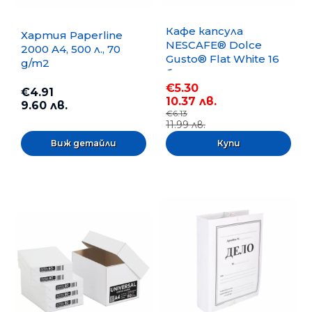
Кафе капсула
Хартия Paperline
NESCAFE® Dolce
2000 A4, 500 л., 70
Gusto® Flat White 16
g/m2
бр.
€5.30
€4.91
10.37 лв.
9.60 лв.
€6.13
11.99 лв.
Виж детайли