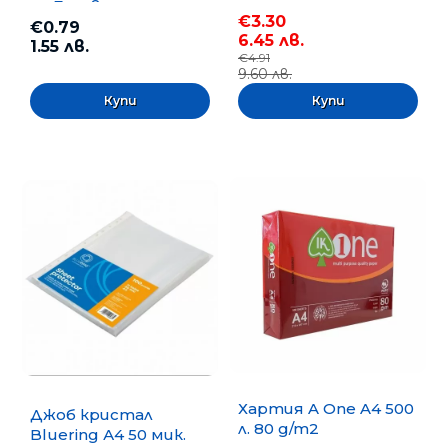
m, Безцветна
€3.30
€0.79
6.45 лв.
1.55 лв.
€4.91
9.60 лв.
Хартия A One A4 500
Джоб кристал
л. 80 g/m2
Bluering А4 50 мик.