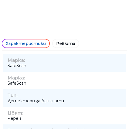
идентификационни документи
• Размери – 270x140x145 mm
• Тегло – 1 050 g
• Захранване – AC 220V-240V
• Гаранция – 2 години
• Сертификат CE
Характеристики
Ревюта
Марка:
SafeScan
Марка:
SafeScan
Тип:
Детектори за банкноти
Цвят:
Черен