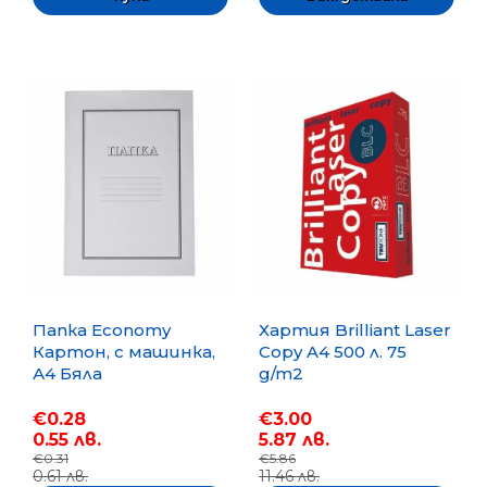
Папка Economy
Хартия Brilliant Laser
Картон, с машинка,
Copy A4 500 л. 75
А4 Бяла
g/m2
€0.28
€3.00
0.55 лв.
5.87 лв.
€0.31
€5.86
0.61 лв.
11.46 лв.