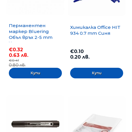
Перманентен
Химикалка Office HIT
маркер Bluering
934 0.7 mm Синя
Объл връх 2-5 mm
Черен
€0.32
€0.10
0.63 лв.
0.20 лв.
€0.41
0.80 лв.