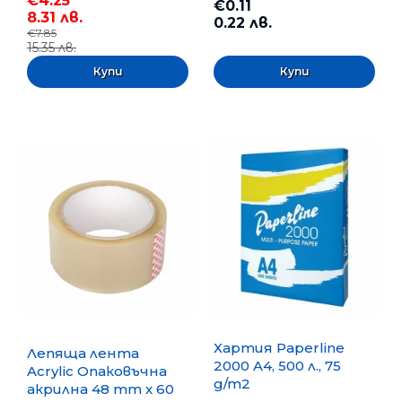
€4.25
€0.11
8.31 лв.
0.22 лв.
€7.85
15.35 лв.
Хартия Paperline
Лепяща лента
2000 A4, 500 л., 75
Acrylic Опаковъчна
g/m2
акрилна 48 mm x 60