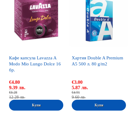
Кафе капсула Lavazza A
Хартия Double A Premium
Modo Mio Lungo Dolce 16
A5 500 л. 80 g/m2
бр.
€4.80
€3.00
9.39 лв.
5.87 лв.
€6.28
€4.91
12.28 лв.
9.60 лв.