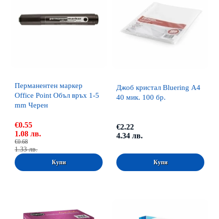
Перманентен маркер
Джоб кристал Bluering А4
Office Point Объл връх 1-5
40 мик. 100 бр.
mm Черен
€0.55
€2.22
1.08 лв.
4.34 лв.
€0.68
1.33 лв.