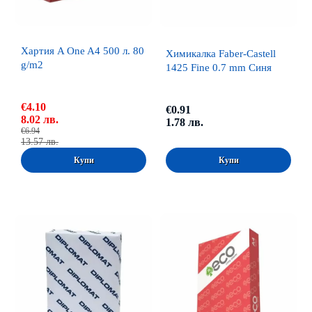
Хартия A One A4 500 л. 80
Химикалка Faber-Castell
g/m2
1425 Fine 0.7 mm Синя
€4.10
€0.91
8.02 лв.
1.78 лв.
€6.94
13.57 лв.