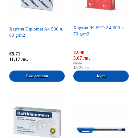
Хартия IK ECO A4 500 л.
Хартия Diplomat A4 500 л.
70 g/m2
80 g/m2
€2.90
€5.71
5.67 лв.
11.17 лв.
€5.22
10.21 лв.
Виж детайли