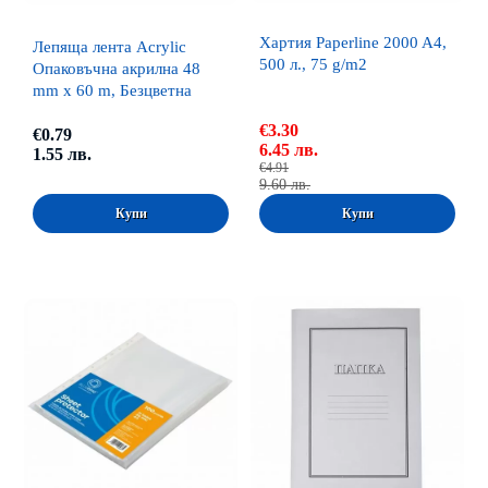
Хартия Paperline 2000 A4,
Лепяща лента Acrylic
500 л., 75 g/m2
Опаковъчна акрилна 48
mm x 60 m, Безцветна
€3.30
€0.79
6.45 лв.
1.55 лв.
€4.91
9.60 лв.