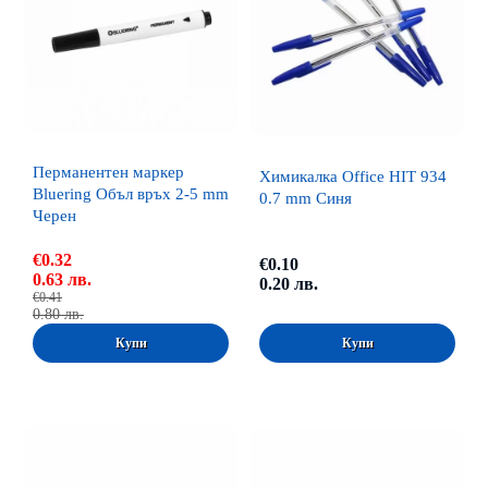
Перманентен маркер
Химикалка Office HIT 934
Bluering Объл връх 2-5 mm
0.7 mm Синя
Черен
€0.32
€0.10
0.63 лв.
0.20 лв.
€0.41
0.80 лв.