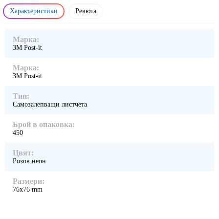
Характеристики
Ревюта
Марка:
3M Post-it
Марка:
3M Post-it
Тип:
Самозалепващи листчета
Брой в опаковка:
450
Цвят:
Розов неон
Размери:
76x76 mm