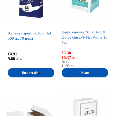
Кафе капсула NESCAFE®
Хартия Paperline 2000 A4,
Dolce Gusto® Flat White 16
500 л., 70 g/m2
бр.
€5.30
€4.91
10.37 лв.
9.60 лв.
€6.13
11.99 лв.
Виж детайли