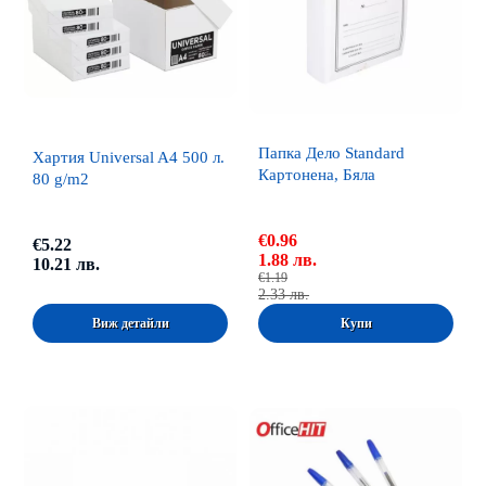
Папка Дело Standard
Хартия Universal A4 500 л.
Картонена, Бяла
80 g/m2
€0.96
€5.22
1.88 лв.
10.21 лв.
€1.19
2.33 лв.
Виж детайли