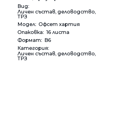
Банкн
Средс
Аксес
Rowenta
Вид:
Beurer
Личен състав, деловодство,
Арома
ТРЗ
Tefal
Модел:
Офсет хартия
TV стойки
Опаковка:
16 листа
Техника
Формат:
B6
Офис столове
Категория:
Личен състав, деловодство,
Закачалки
ТРЗ
Пейки и табуретки
Шкафове
Бюра
Градински маси