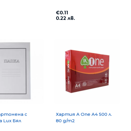
€0.11
0.22 лв.
артонена с
Хартия A One A4 500 л.
 Lux Бял
80 g/m2