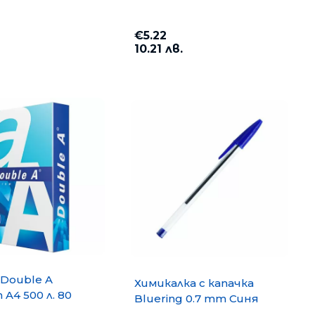
€5.22
10.21 лв.
opy A4 500
Хартия PP Lite A4 500 л. 80
g/m2
€6.35
12.42 лв.
Double A
Химикалка с капачка
A4 500 л. 80
Bluering 0.7 mm Синя