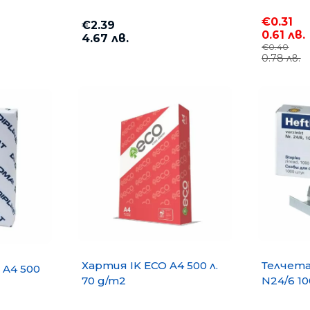
€0.31
€2.39
0.61 лв.
4.67 лв.
€0.40
0.78 лв.
Хартия IK ECO A4 500 л.
Телчета 
 A4 500
70 g/m2
N24/6 10