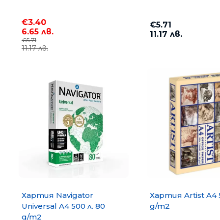
€3.40
€5.71
6.65 лв.
11.17 лв.
€5.71
11.17 лв.
Меню
Промоции
Консумативи за офис техника
Хартия
Хартия COPY MATE A4 500
75 g/m2
Офис техника
€3.67
7.18 лв.
Хартия Navigator
Хартия Artist A4 
Universal A4 500 л. 80
g/m2
Телефони, таблети, часовници, Е-книги, аксесо
g/m2