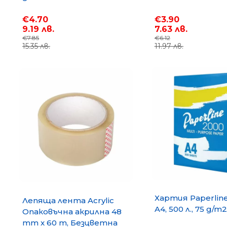
Lavazza Firma
€4.70
€3.90
9.19 лв.
7.63 лв.
Lavazza A Modo Mio
€7.85
€6.12
15.35 лв.
11.97 лв.
NESCAFE Dolce Gusto
GORILLA
Хартия Paperlin
Лепяща лента Acrylic
A4, 500 л., 75 g/m2
Опаковъчна акрилна 48
mm x 60 m, Безцветна