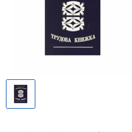
Онл@йн си винаги в час!
%РАЗПРОДАЖБА%
Rowenta
Beurer
Tefal
TV стойки
Техника
Офис столове
Закачалки
Пейки и табуретки