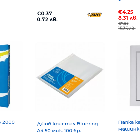
€4.25
€0.37
8.31 лв.
0.72 лв.
€7.85
15.35 лв.
e 2000
Папка к
Джоб кристал Bluering
машинка
А4 50 мик. 100 бр.