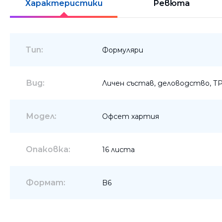
Характеристики
Ревюта
Шкафове
Бюра
Тип:
Формуляри
Градински маси
Вид:
Личен състав, деловодство, Т
Модел:
Офсет хартия
Опаковка:
16 листа
Формат:
B6