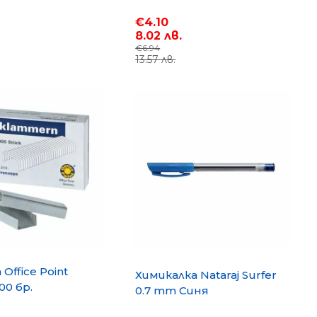
€4.10
8.02 лв.
€6.94
13.57 лв.
Office Point
Химикалка Nataraj Surfer
00 бр.
0.7 mm Синя