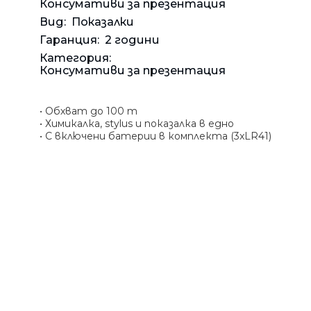
Банкн
Средс
Аксес
Консумативи за презентация
Rowenta
Вид:
Показалки
Beurer
Арома
Гаранция:
2 години
Tefal
Категория:
TV стойки
Консумативи за презентация
Техника
Офис столове
• Обхват до 100 m
• Химикалка, stylus и показалка в едно
Закачалки
• С включени батерии в комплекта (3xLR41)
Пейки и табуретки
Шкафове
Бюра
Градински маси