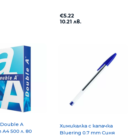
€5.22
10.21 лв.
opy A4 500
Хартия PP Lite A4 500 л. 80
g/m2
€6.35
12.42 лв.
Double A
Химикалка с капачка
A4 500 л. 80
Bluering 0.7 mm Синя