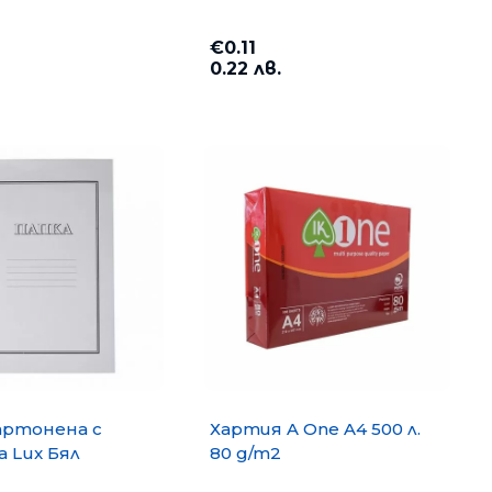
€0.11
0.22 лв.
артонена с
Хартия A One A4 500 л.
 Lux Бял
80 g/m2