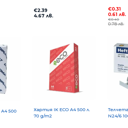
€0.31
€2.39
0.61 лв.
4.67 лв.
€0.40
0.78 лв.
Хартия IK ECO A4 500 л.
Телчета 
 A4 500
70 g/m2
N24/6 10