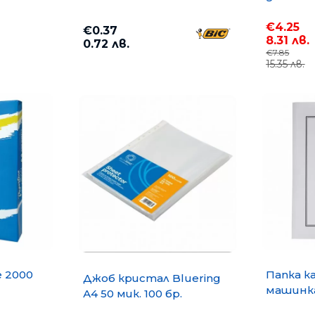
€4.25
€0.37
8.31 лв.
0.72 лв.
€7.85
15.35 лв.
e 2000
Папка к
Джоб кристал Bluering
машинка
А4 50 мик. 100 бр.