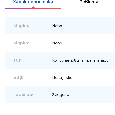
Характеристики
Ревюта
Шкафове
Бюра
Марка:
Nobo
Градински маси
Марка:
Nobo
Тип:
Консумативи за презентация
Вид:
Показалки
Гаранция:
2 години