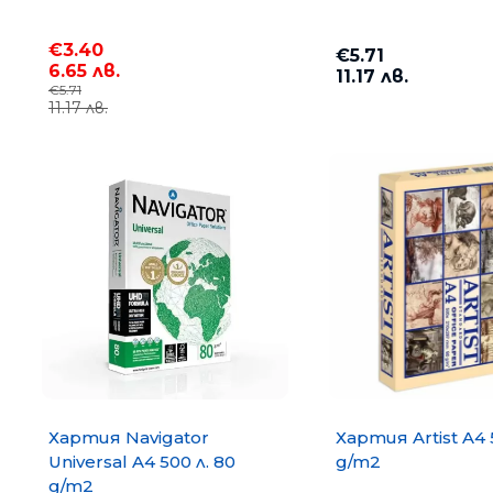
€3.40
€5.71
6.65 лв.
11.17 лв.
€5.71
11.17 лв.
Меню
Промоции
Консумативи за офис техника
Хартия
Хартия COPY MATE A4 500
75 g/m2
Офис техника
€3.67
7.18 лв.
Хартия Navigator
Хартия Artist A4 
Universal A4 500 л. 80
g/m2
Телефони, таблети, часовници, Е-книги, аксесо
g/m2