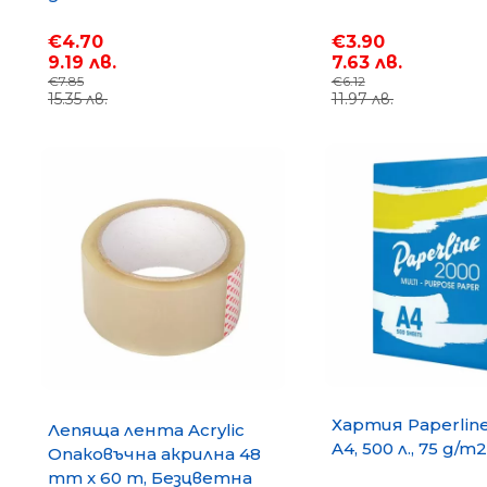
Lavazza Firma
€4.70
€3.90
9.19 лв.
7.63 лв.
Lavazza A Modo Mio
€7.85
€6.12
15.35 лв.
11.97 лв.
NESCAFE Dolce Gusto
GORILLA
Хартия Paperlin
Лепяща лента Acrylic
A4, 500 л., 75 g/m2
Опаковъчна акрилна 48
mm x 60 m, Безцветна