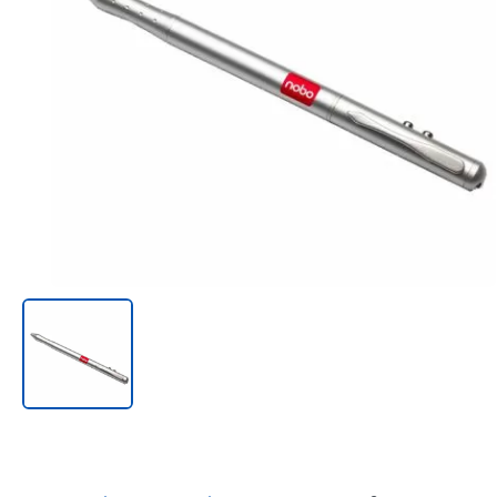
Онл@йн си винаги в час!
%РАЗПРОДАЖБА%
Rowenta
Beurer
Tefal
TV стойки
Техника
Офис столове
Закачалки
Пейки и табуретки