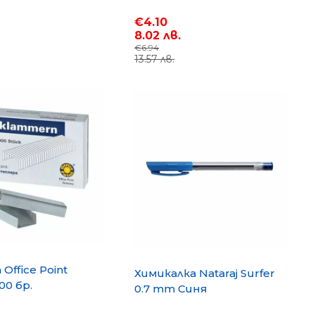
€4.10
8.02 лв.
€6.94
13.57 лв.
Office Point
Химикалка Nataraj Surfer
00 бр.
0.7 mm Синя