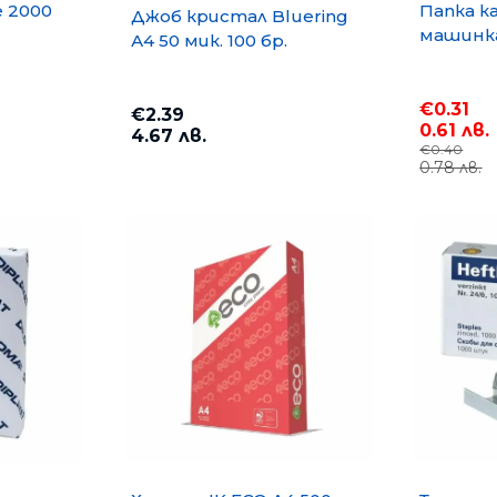
e 2000
Папка к
Джоб кристал Bluering
машинка
А4 50 мик. 100 бр.
€0.31
€2.39
0.61 лв.
4.67 лв.
€0.40
0.78 лв.