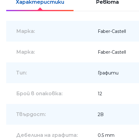
Характеристики
Ревюта
Шкафове
Бюра
Марка:
Faber-Castell
Градински маси
Марка:
Faber-Castell
Тип:
Графити
Брой в опаковка:
12
Твърдост:
2B
Дебелина на графита:
0.5 mm