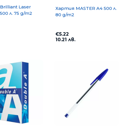
rilliant Laser
Хартия MASTER A4 500 л.
500 л. 75 g/m2
80 g/m2
€5.22
10.21 лв.
opy A4 500
Хартия PP Lite A4 500 л. 80
g/m2
€6.35
12.42 лв.