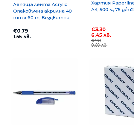
Хартия Paperlin
Лепяща лента Acrylic
A4, 500 л., 75 g/m2
Опаковъчна акрилна 48
mm x 60 m, Безцветна
€3.30
€0.79
6.45 лв.
1.55 лв.
€4.91
9.60 лв.