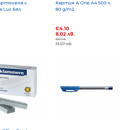
артонена с
Хартия A One A4 500 л.
 Lux Бял
80 g/m2
€4.10
8.02 лв.
€6.94
13.57 лв.