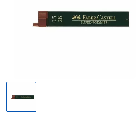
Онл@йн си винаги в час!
%РАЗПРОДАЖБА%
Rowenta
Beurer
Tefal
TV стойки
Техника
Офис столове
Закачалки
Пейки и табуретки