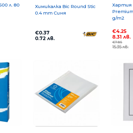
500 л. 80
Хартия 
Химикалка Bic Round Stic
Premium 
0.4 mm Синя
g/m2
€4.25
€0.37
8.31 лв.
0.72 лв.
€7.85
15.35 лв.