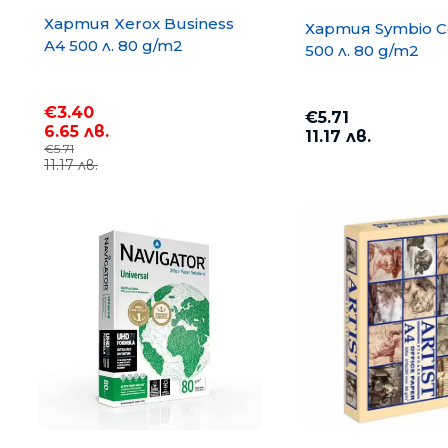
Хартия Xerox Business
Хартия Symbio C
A4 500 л. 80 g/m2
500 л. 80 g/m2
€3.40
€5.71
6.65 лв.
11.17 лв.
€5.71
11.17 лв.
Хартия COPY MATE A4 500
75 g/m2
€3.67
7.18 лв.