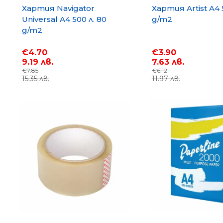
Хартия Navigator
Хартия Artist A4 
Universal A4 500 л. 80
g/m2
g/m2
€4.70
€3.90
9.19 лв.
7.63 лв.
€7.85
€6.12
15.35 лв.
11.97 лв.