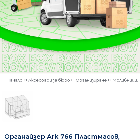
Начало
Аксесоари за бюро
Организиране
Моливници, 
Органайзер Ark 766 Пластмасов,