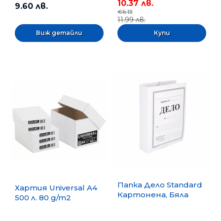
10.37 лв.
9.60 лв.
€6.13
11.99 лв.
Виж детайли
Папка Дело Standard
Хартия Universal A4
Картонена, Бяла
500 л. 80 g/m2