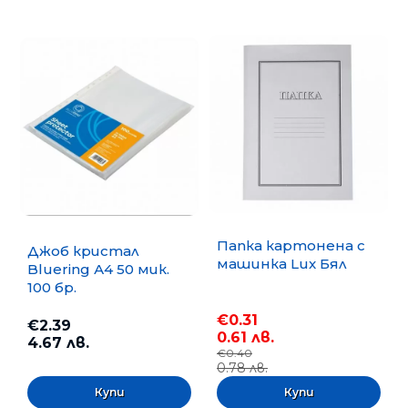
Папка картонена с
Джоб кристал
машинка Lux Бял
Bluering А4 50 мик.
100 бр.
€0.31
€2.39
0.61 лв.
4.67 лв.
€0.40
0.78 лв.