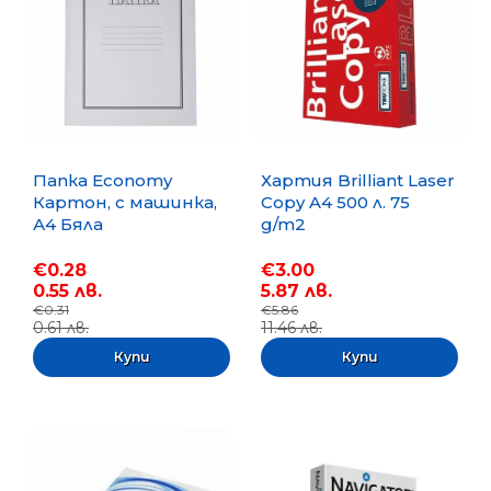
Папка Economy
Хартия Brilliant Laser
Картон, с машинка,
Copy A4 500 л. 75
А4 Бяла
g/m2
€0.28
€3.00
0.55 лв.
5.87 лв.
€0.31
€5.86
0.61 лв.
11.46 лв.