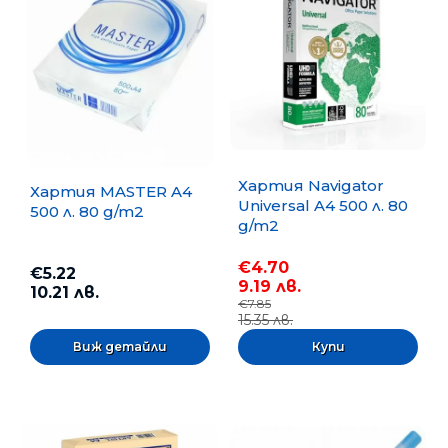
Хартия Navigator
Хартия MASTER A4
Universal A4 500 л. 80
500 л. 80 g/m2
g/m2
€4.70
€5.22
9.19 лв.
10.21 лв.
€7.85
15.35 лв.
Виж детайли