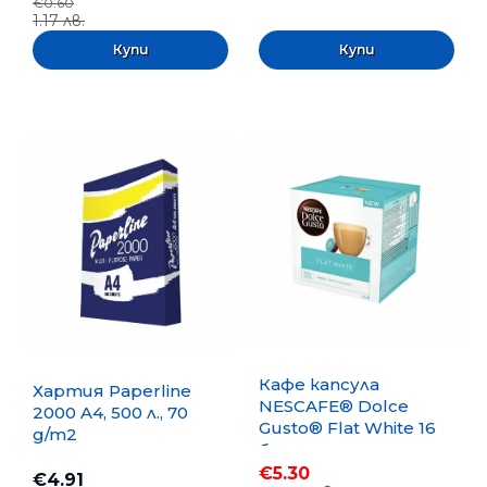
€0.60
1.17 лв.
Кафе капсула
Хартия Paperline
NESCAFE® Dolce
2000 A4, 500 л., 70
Gusto® Flat White 16
g/m2
бр.
€5.30
€4.91