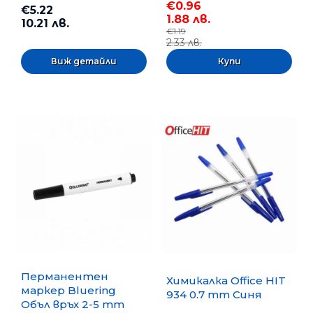
€0.96
€5.22
1.88 лв.
10.21 лв.
€1.19
2.33 лв.
Виж детайли
Перманентен
Химикалка Office HIT
маркер Bluering
934 0.7 mm Синя
Объл връх 2-5 mm