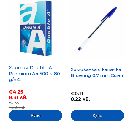
Хартия Double A
Химикалка с капачка
Premium A4 500 л. 80
Bluering 0.7 mm Синя
g/m2
€4.25
€0.11
8.31 лв.
0.22 лв.
€7.85
15.35 лв.