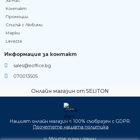
За Нас
Контакт
Промоции
Списък с Любими
Марки
Lavazza
Информация за контакт
sales@eoffice.bg
070013505
Онлайн магазин от SELITON
GDPR
Нашият онлайн магазин е 100% съобразен с GDPR.
Прочетете нашата политика
Моите лични данни