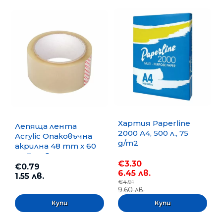
Хартия Paperline
Лепяща лента
2000 A4, 500 л., 75
Acrylic Опаковъчна
g/m2
акрилна 48 mm x 60
m, Безцветна
€3.30
€0.79
6.45 лв.
1.55 лв.
€4.91
9.60 лв.