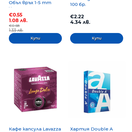
Объл връх 1-5 mm
100 бр.
Черен
€0.55
€2.22
1.08 лв.
4.34 лв.
€0.68
1.33 лв.
Кафе капсула Lavazza
Хартия Double A