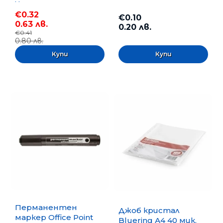
Черен
€0.32
€0.10
0.63 лв.
0.20 лв.
€0.41
0.80 лв.
Перманентен
Джоб кристал
маркер Office Point
Bluering А4 40 мик.