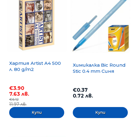
Хартия Artist A4 500
Химикалка Bic Round
л. 80 g/m2
Stic 0.4 mm Синя
€3.90
€0.37
7.63 лв.
0.72 лв.
€6.12
11.97 лв.