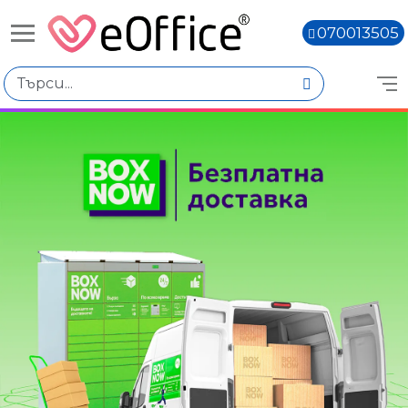
070013505
Книги,