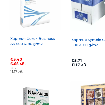
Хартия Xerox Business
Хартия Symbio C
A4 500 л. 80 g/m2
500 л. 80 g/m2
€3.40
€5.71
6.65 лв.
11.17 лв.
€5.71
11.17 лв.
Хартия COPY MATE A4 500
75 g/m2
€3.67
7.18 лв.