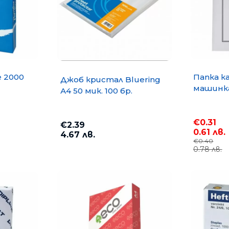
e 2000
Папка к
Джоб кристал Bluering
машинка
А4 50 мик. 100 бр.
€0.31
€2.39
0.61 лв.
4.67 лв.
€0.40
0.78 лв.