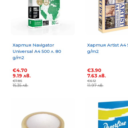
Хартия Navigator
Хартия Artist A4 
Universal A4 500 л. 80
g/m2
g/m2
€4.70
€3.90
9.19 лв.
7.63 лв.
€7.85
€6.12
15.35 лв.
11.97 лв.