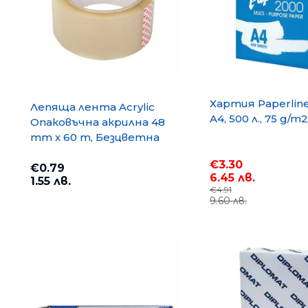
Хартия Paperlin
Лепяща лента Acrylic
A4, 500 л., 75 g/m2
Опаковъчна акрилна 48
mm x 60 m, Безцветна
€3.30
€0.79
6.45 лв.
1.55 лв.
€4.91
9.60 лв.