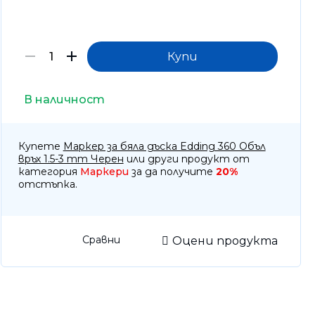
отоброячни машини, Детектори
тва за почистване
оари
тизатори и парфюми
В наличност
Купете
Маркер за бяла дъска Edding 360 Объл
връх 1.5-3 mm Черен
или други продукт от
категория
Маркери
за да получите
20%
отстъпка.
Сравни
Оцени продукта