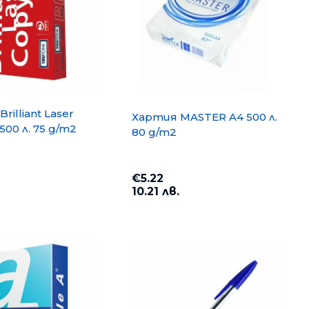
rilliant Laser
Хартия MASTER A4 500 л.
500 л. 75 g/m2
80 g/m2
€5.22
10.21 лв.
opy A4 500
Хартия PP Lite A4 500 л. 80
g/m2
€6.35
12.42 лв.