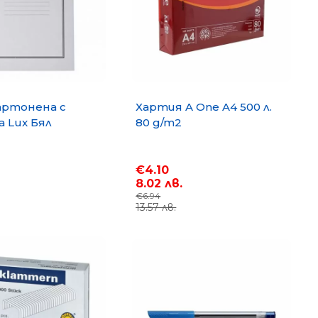
артонена с
Хартия A One A4 500 л.
 Lux Бял
80 g/m2
€4.10
8.02 лв.
€6.94
13.57 лв.