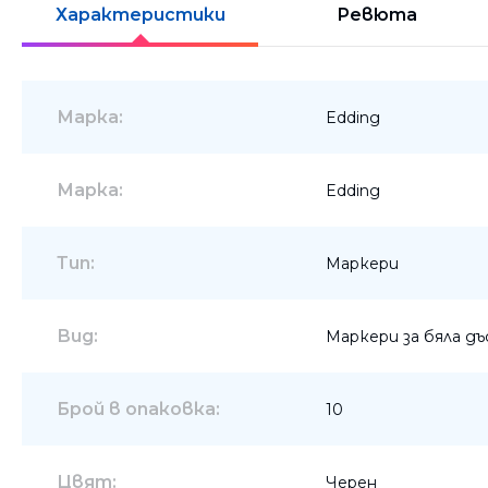
Характеристики
Ревюта
Шкафове
Бюра
Градински маси
Марка:
Edding
Марка:
Edding
Тип:
Маркери
Вид:
Маркери за бяла дъ
Брой в опаковка:
10
Цвят:
Черен