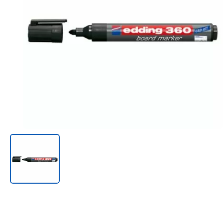
Онл@йн си винаги в час!
%РАЗПРОДАЖБА%
Rowenta
Beurer
Tefal
TV стойки
Техника
Офис столове
Закачалки
Пейки и табуретки