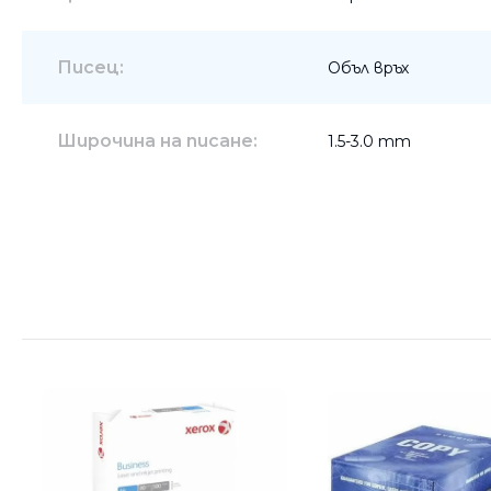
Писец:
Объл връх
Широчина на писане:
1.5-3.0 mm