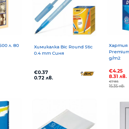
500 л. 80
Хартия 
Химикалка Bic Round Stic
Premium 
0.4 mm Синя
g/m2
€4.25
€0.37
8.31 лв.
0.72 лв.
€7.85
15.35 лв.