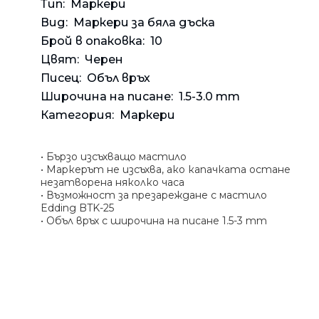
Банкн
Средс
Аксес
Тип:
Маркери
Rowenta
Вид:
Маркери за бяла дъска
Beurer
Арома
Брой в опаковка:
10
Tefal
Цвят:
Черен
TV стойки
Писец:
Объл връх
Техника
Широчина на писане:
1.5-3.0 mm
Офис столове
Категория:
Маркери
Закачалки
Пейки и табуретки
• Бързо изсъхващо мастило
• Маркерът не изсъхва, ако капачката остане
Шкафове
незатворена няколко часа
• Възможност за презареждане с мастило
Бюра
Edding BTK-25
Градински маси
• Объл връх с широчина на писане 1.5-3 mm