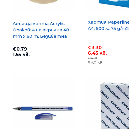
Хартия Paperlin
Лепяща лента Acrylic
A4, 500 л., 75 g/m2
Опаковъчна акрилна 48
mm x 60 m, Безцветна
€3.30
€0.79
6.45 лв.
1.55 лв.
€4.91
9.60 лв.