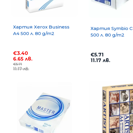
Хартия Xerox Business
Хартия Symbio C
A4 500 л. 80 g/m2
500 л. 80 g/m2
€3.40
€5.71
6.65 лв.
11.17 лв.
€5.71
11.17 лв.
Хартия COPY MATE A4 500
75 g/m2
€3.67
7.18 лв.