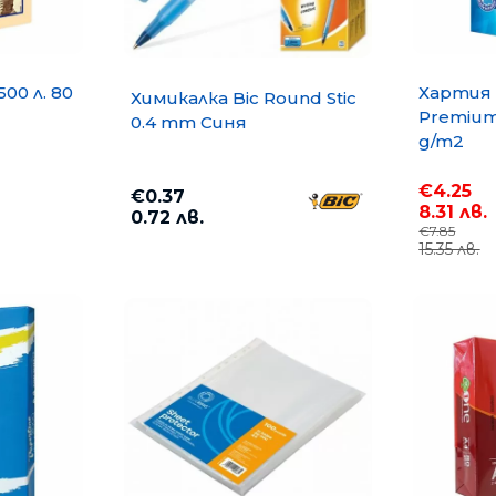
500 л. 80
Хартия 
Химикалка Bic Round Stic
Premium 
0.4 mm Синя
g/m2
€4.25
€0.37
8.31 лв.
0.72 лв.
€7.85
15.35 лв.