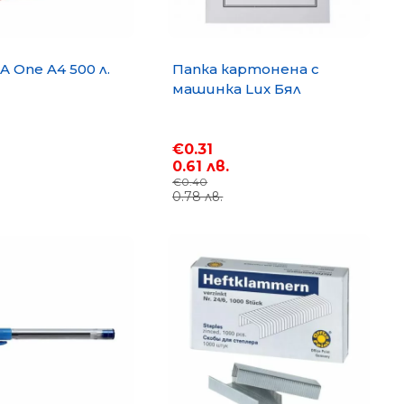
A One A4 500 л.
Папка картонена с
машинка Lux Бял
€0.31
0.61 лв.
€0.40
0.78 лв.