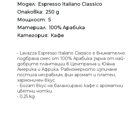
Банкн
Средс
Аксес
Rowenta
Модел:
Espresso Italiano Classico
Beurer
Опаковка:
250 g
Арома
Мощност:
5
Tefal
Материал:
100% Арабика
TV стойки
Категория:
Кафе
Техника
Офис столове
• Lavazza Espresso Italiano Classico е внимателно
Закачалки
подбрана смес от 100% Арабика зърна от най-
добрите плантации в Централна и Южна
Пейки и табуретки
Америка и Африка. Равномерното изпичане
Шкафове
постига несравним, фин аромат и плътен,
хармоничен вкус.
Бюра
• Богат вкус на балансирано кафе с ароматни
цветни нотки.
Градински маси
• 0.25 kg