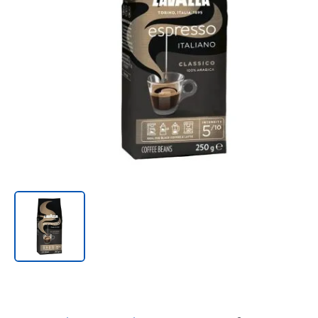
Онл@йн си винаги в час!
%РАЗПРОДАЖБА%
Rowenta
Beurer
Tefal
TV стойки
Техника
Офис столове
Закачалки
Пейки и табуретки