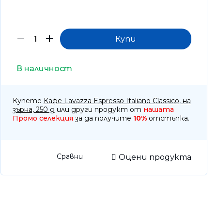
отоброячни машини, Детектори
тва за почистване
оари
тизатори и парфюми
В наличност
Купете
Кафе Lavazza Espresso Italiano Classico, на
зърна, 250 g
или други продукт от
нашата
Промо селекция
за да получите
10%
отстъпка.
Сравни
Оцени продукта