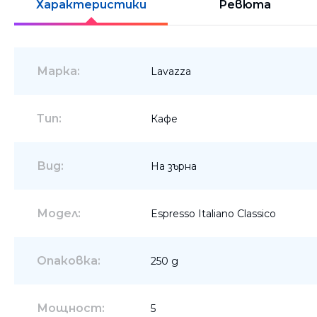
Характеристики
Ревюта
Шкафове
Бюра
Марка:
Lavazza
Градински маси
Тип:
Кафе
Вид:
На зърна
Модел:
Espresso Italiano Classico
Опаковка:
250 g
Мощност:
5