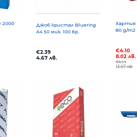
e 2000
Хартия 
Джоб кристал Bluering
80 g/m2
А4 50 мик. 100 бр.
€4.10
€2.39
8.02 лв.
4.67 лв.
€6.94
13.57 лв.