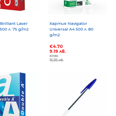
rilliant Laser
Хартия Navigator
500 л. 75 g/m2
Universal A4 500 л. 80
g/m2
€4.70
9.19 лв.
€7.85
15.35 лв.
opy A4 500
Хартия PP Lite A4 500 л. 80
g/m2
€6.35
12.42 лв.