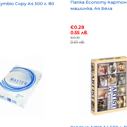
Папка Economy Картон,
ymbio Copy A4 500 л. 80
машинка, А4 Бяла
€0.28
0.55 лв.
€0.31
0.61 лв.