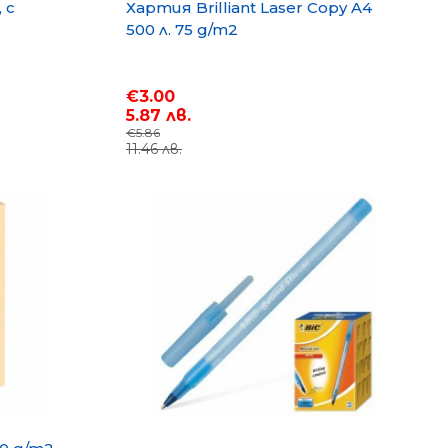
 с
Хартия Brilliant Laser Copy A4
500 л. 75 g/m2
€3.00
5.87 лв.
€5.86
11.46 лв.