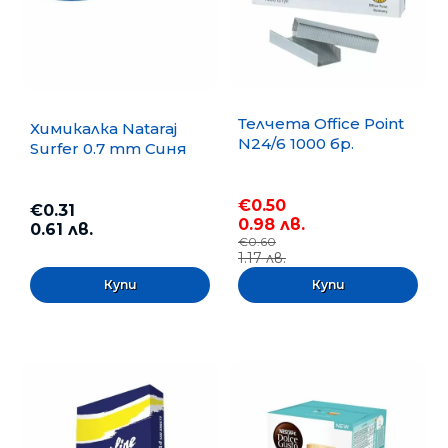
Телчета Office Point
Химикалка Nataraj
N24/6 1000 бр.
Surfer 0.7 mm Синя
€0.50
€0.31
0.98 лв.
0.61 лв.
€0.60
1.17 лв.