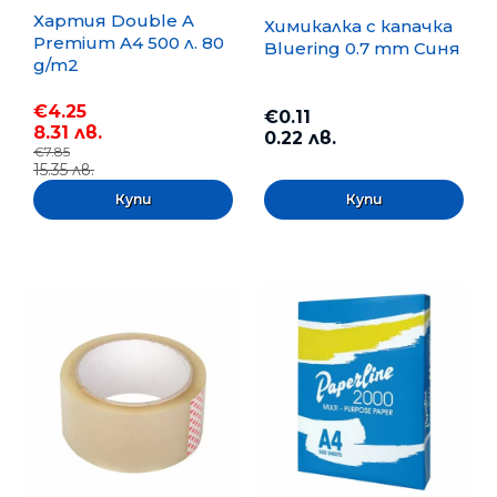
Хартия Double A
Химикалка с капачка
Premium A4 500 л. 80
Bluering 0.7 mm Синя
g/m2
€4.25
€0.11
8.31 лв.
0.22 лв.
€7.85
15.35 лв.