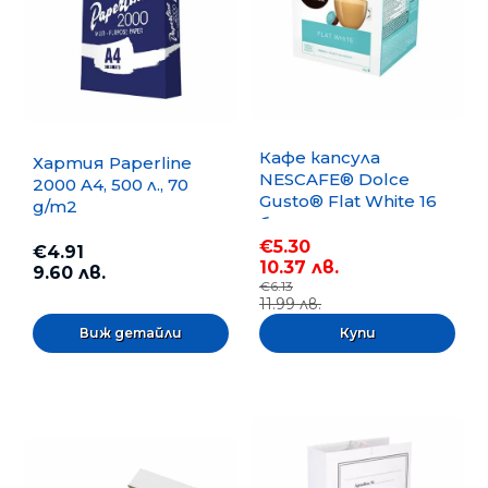
Кафе капсула
Хартия Paperline
NESCAFE® Dolce
2000 A4, 500 л., 70
Gusto® Flat White 16
g/m2
бр.
€5.30
€4.91
10.37 лв.
9.60 лв.
€6.13
11.99 лв.
Виж детайли