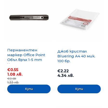
Перманентен
Джоб кристал
маркер Office Point
Bluering А4 40 мик.
Объл връх 1-5 mm
100 бр.
Черен
€0.55
€2.22
1.08 лв.
4.34 лв.
€0.68
1.33 лв.