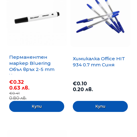
Перманентен
Химикалка Office HIT
маркер Bluering
934 0.7 mm Синя
Объл връх 2-5 mm
Черен
€0.32
€0.10
0.63 лв.
0.20 лв.
€0.41
0.80 лв.