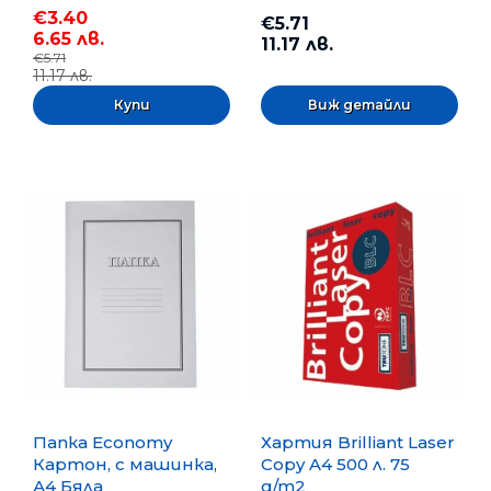
€3.40
€5.71
6.65 лв.
11.17 лв.
€5.71
11.17 лв.
Виж детайли
Папка Economy
Хартия Brilliant Laser
Картон, с машинка,
Copy A4 500 л. 75
А4 Бяла
g/m2