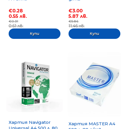
€0.28
€3.00
0.55 лв.
5.87 лв.
€0.31
€5.86
0.61 лв.
11.46 лв.
Хартия Navigator
Хартия MASTER A4
Universal A4 500 л. 80