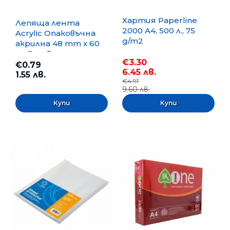
Хартия Paperline
Лепяща лента
2000 A4, 500 л., 75
Acrylic Опаковъчна
g/m2
акрилна 48 mm x 60
m, Безцветна
€3.30
€0.79
6.45 лв.
1.55 лв.
€4.91
9.60 лв.