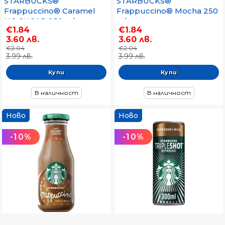
STARBUCKS®
STARBUCKS®
Frappuccino® Caramel
Frappuccino® Mocha 250
NO SUGAR 250 ml
ml
€1.84
€1.84
3.60 лв.
3.60 лв.
€2.04
€2.04
3.99 лв.
3.99 лв.
В наличност
В наличност
Ново
Ново
-10%
-10%