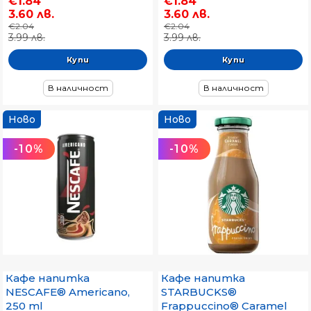
€1.84
€1.84
3.60 лв.
3.60 лв.
€2.04
€2.04
3.99 лв.
3.99 лв.
В наличност
В наличност
Ново
Ново
-10%
-10%
Кафе напитка
Кафе напитка
NESCAFE® Americano,
STARBUCKS®
250 ml
Frappuccino® Caramel