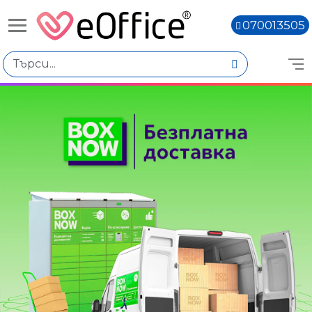
070013505
Избери по
Цена
€1.31 - €1.50
€1.73 - €1.92
€1.94 - €2.13
Количество
Наличен
Няма наличност
Книги,