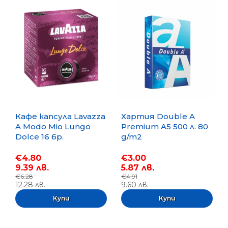
Кафе капсула Lavazza
Хартия Double A
A Modo Mio Lungo
Premium A5 500 л. 80
Dolce 16 бр.
g/m2
€4.80
€3.00
9.39 лв.
5.87 лв.
€6.28
€4.91
12.28 лв.
9.60 лв.