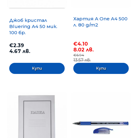
Хартия A One A4 500
Джоб кристал
л. 80 g/m2
Bluering А4 50 мик.
100 бр.
€4.10
€2.39
8.02 лв.
4.67 лв.
€6.94
13.57 лв.