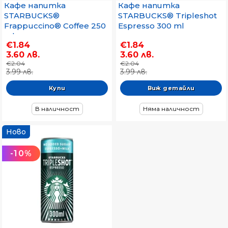
Кафе напитка
Кафе напитка
STARBUCKS®
STARBUCKS® Tripleshot
Frappuccino® Coffee 250
Espresso 300 ml
ml
€1.84
€1.84
3.60 лв.
3.60 лв.
€2.04
€2.04
3.99 лв.
3.99 лв.
Виж детайли
В наличност
Няма наличност
Ново
-10%