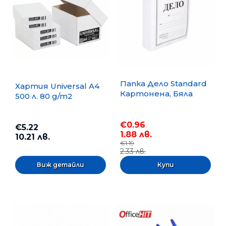
Папка Дело Standard
Хартия Universal A4
Картонена, Бяла
500 л. 80 g/m2
€0.96
€5.22
1.88 лв.
10.21 лв.
€1.19
2.33 лв.
Виж детайли