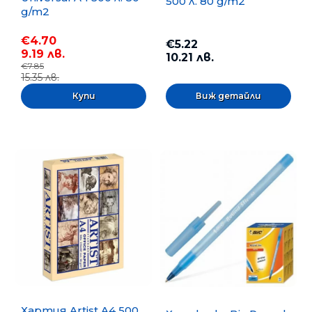
500 л. 80 g/m2
g/m2
€4.70
€5.22
9.19 лв.
10.21 лв.
€7.85
15.35 лв.
Виж детайли
Хартия Artist A4 500