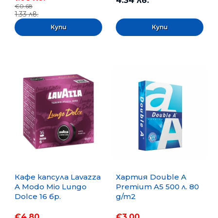
4.34 лв.
€0.68
1.33 лв.
Кафе капсула Lavazza
Хартия Double A
A Modo Mio Lungo
Premium A5 500 л. 80
Dolce 16 бр.
g/m2
€4.80
€3.00