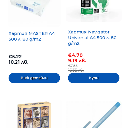
Хартия Navigator
Хартия MASTER A4
Universal A4 500 л. 80
500 л. 80 g/m2
g/m2
€4.70
€5.22
9.19 лв.
10.21 лв.
€7.85
15.35 лв.
Виж детайли