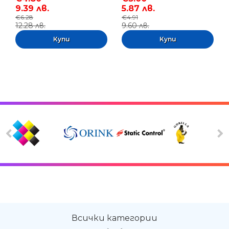
9.39 лв.
5.87 лв.
€6.28
€4.91
12.28 лв.
9.60 лв.
Всички категории