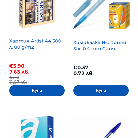
Хартия Artist A4 500
Химикалка Bic Round
л. 80 g/m2
Stic 0.4 mm Синя
€3.90
€0.37
7.63 лв.
0.72 лв.
€6.12
11.97 лв.