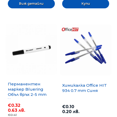
Виж детайли
Перманентен
Химикалка Office HIT
маркер Bluering
934 0.7 mm Синя
Объл връх 2-5 mm
Черен
€0.32
€0.10
0.63 лв.
0.20 лв.
€0.41