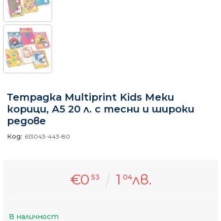
Тетрадка Multiprint Kids Меки
корици, А5 20 л. с тесни и широки
редове
Код:
613043-443-80
€0
1
лв.
53
04
В наличност