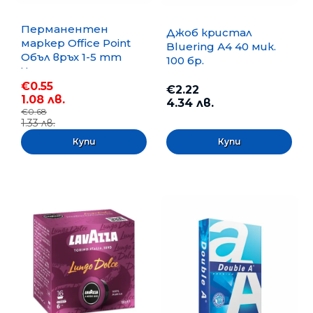
Перманентен
Джоб кристал
маркер Office Point
Bluering А4 40 мик.
Объл връх 1-5 mm
100 бр.
Черен
€0.55
€2.22
1.08 лв.
4.34 лв.
€0.68
1.33 лв.