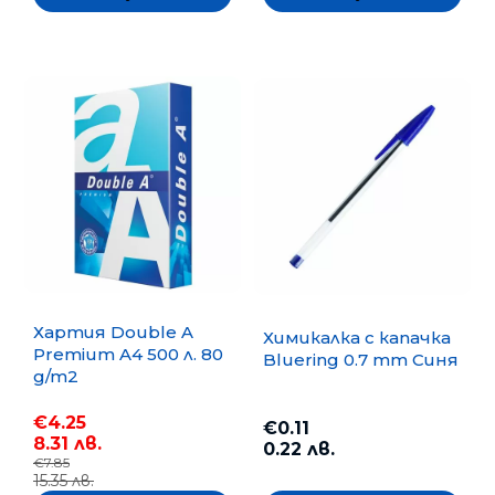
Хартия Double A
Химикалка с капачка
Premium A4 500 л. 80
Bluering 0.7 mm Синя
g/m2
€4.25
€0.11
8.31 лв.
0.22 лв.
€7.85
15.35 лв.