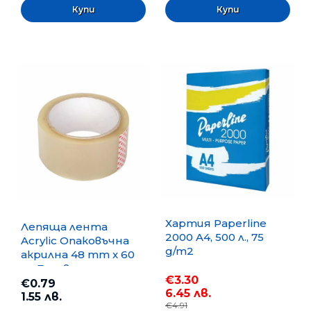
Хартия Paperline
Лепяща лента
2000 A4, 500 л., 75
Acrylic Опаковъчна
g/m2
акрилна 48 mm x 60
m, Безцветна
€3.30
€0.79
6.45 лв.
1.55 лв.
€4.91