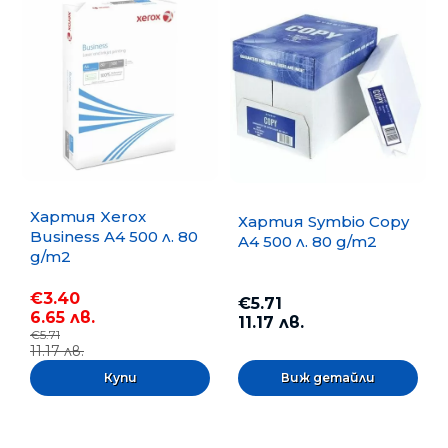
Хартия Xerox
Хартия Symbio Copy
Business A4 500 л. 80
A4 500 л. 80 g/m2
g/m2
€3.40
€5.71
6.65 лв.
11.17 лв.
€5.71
11.17 лв.
Виж детайли