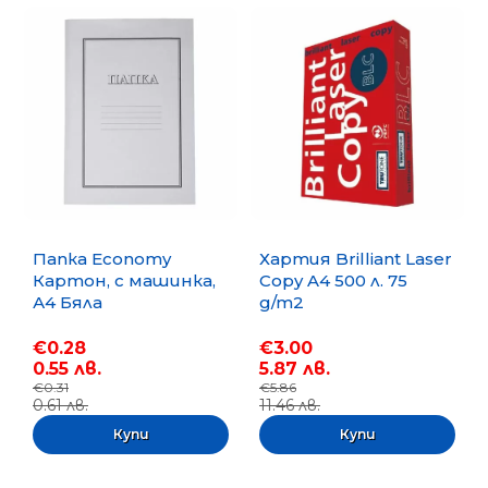
Папка Economy
Хартия Brilliant Laser
Картон, с машинка,
Copy A4 500 л. 75
А4 Бяла
g/m2
€0.28
€3.00
0.55 лв.
5.87 лв.
€0.31
€5.86
0.61 лв.
11.46 лв.