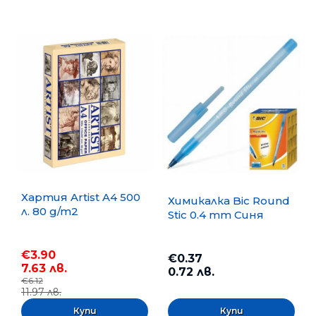
Хартия Artist A4 500
Химикалка Bic Round
л. 80 g/m2
Stic 0.4 mm Синя
€3.90
€0.37
7.63 лв.
0.72 лв.
€6.12
11.97 лв.