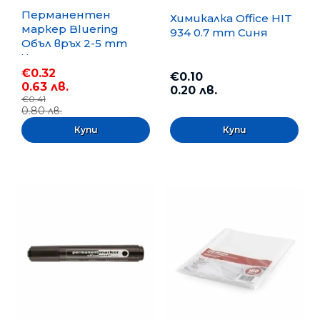
Перманентен
Химикалка Office HIT
маркер Bluering
934 0.7 mm Синя
Объл връх 2-5 mm
Черен
€0.32
€0.10
0.63 лв.
0.20 лв.
€0.41
0.80 лв.