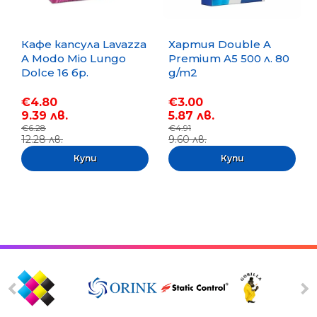
Кафе капсула Lavazza
Хартия Double A
A Modo Mio Lungo
Premium A5 500 л. 80
Dolce 16 бр.
g/m2
€4.80
€3.00
9.39 лв.
5.87 лв.
€6.28
€4.91
12.28 лв.
9.60 лв.