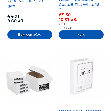
2000 A4, 500 л., 70
Gusto® Flat White 16
g/m2
бр.
€5.30
€4.91
10.37 лв.
9.60 лв.
€6.13
11.99 лв.
Виж детайли
Папка Дело Standard