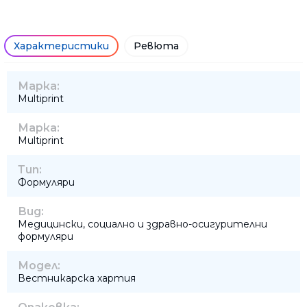
Характеристики
Ревюта
Марка:
Multiprint
Марка:
Multiprint
Тип:
Формуляри
Вид:
Медицински, социално и здравно-осигурителни
формуляри
Модел:
Вестникарска хартия