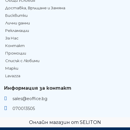
Общи Условия
Доставка, Връщане и Замяна
Бисквитки
Лични данни
Рекламации
За Нас
Контакт
Промоции
Списък с Любими
Марки
Lavazza
Информация за контакт
sales@eoffice.bg
070013505
Онлайн магазин от SELITON