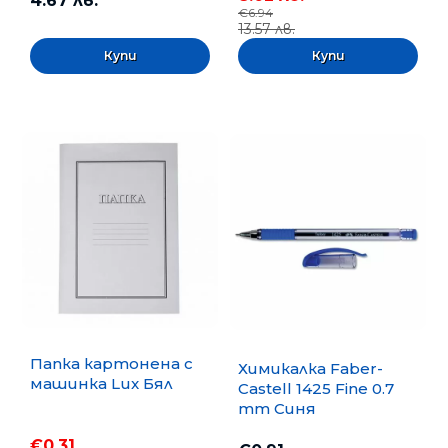
4.67 лв.
€6.94
13.57 лв.
Папка картонена с
Химикалка Faber-
машинка Lux Бял
Castell 1425 Fine 0.7
mm Синя
€0.31