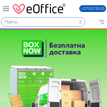
070013505
Книги,