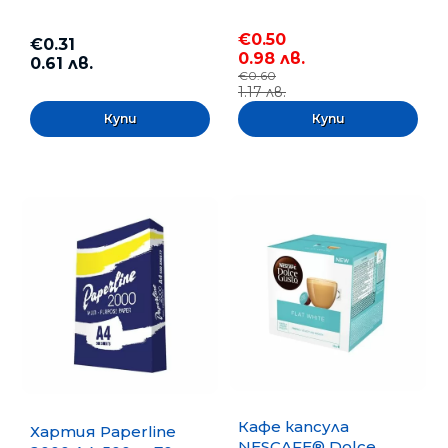
€0.50
€0.31
0.98 лв.
0.61 лв.
€0.60
1.17 лв.
Кафе капсула
Хартия Paperline
NESCAFE® Dolce