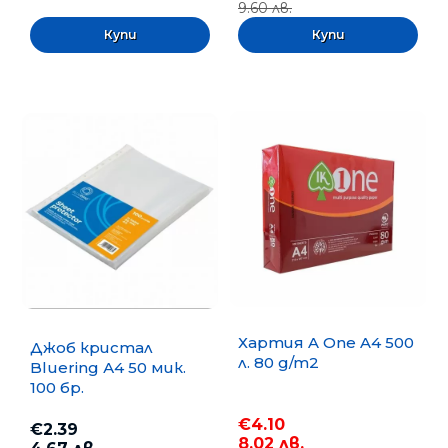
9.60 лв.
Хартия A One A4 500
Джоб кристал
л. 80 g/m2
Bluering А4 50 мик.
100 бр.
€4.10
€2.39
8.02 лв.