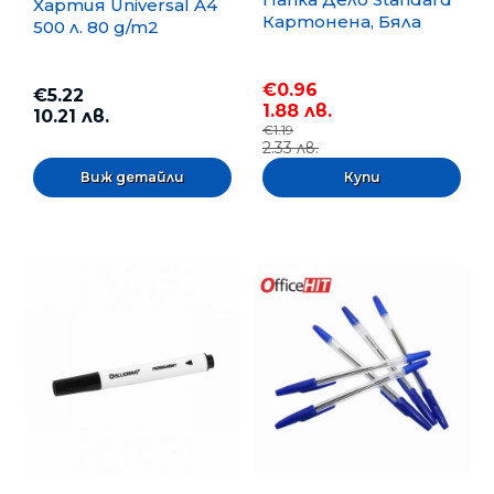
Хартия Universal A4
Картонена, Бяла
500 л. 80 g/m2
€0.96
€5.22
1.88 лв.
10.21 лв.
€1.19
2.33 лв.
Виж детайли