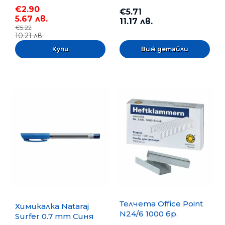
€2.90
€5.71
5.67 лв.
11.17 лв.
€5.22
10.21 лв.
Виж детайли
Телчета Office Point
Химикалка Nataraj
N24/6 1000 бр.
Surfer 0.7 mm Синя