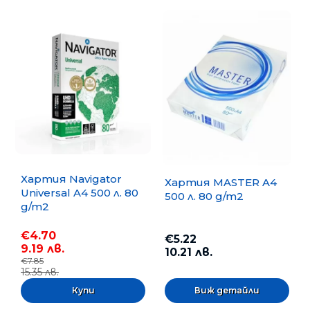
Хартия Navigator
Хартия MASTER A4
Universal A4 500 л. 80
500 л. 80 g/m2
g/m2
€4.70
€5.22
9.19 лв.
10.21 лв.
€7.85
15.35 лв.
Виж детайли