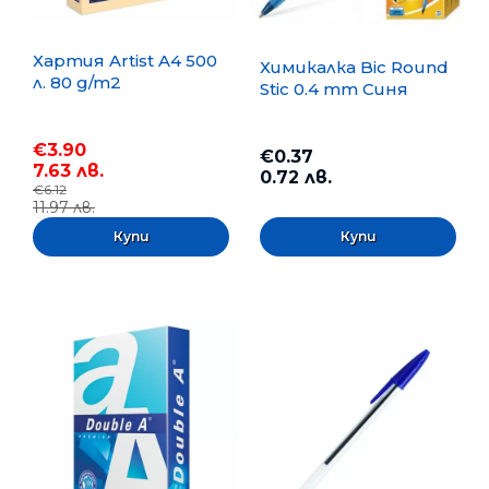
Хартия Artist A4 500
Химикалка Bic Round
л. 80 g/m2
Stic 0.4 mm Синя
€3.90
€0.37
7.63 лв.
0.72 лв.
€6.12
11.97 лв.