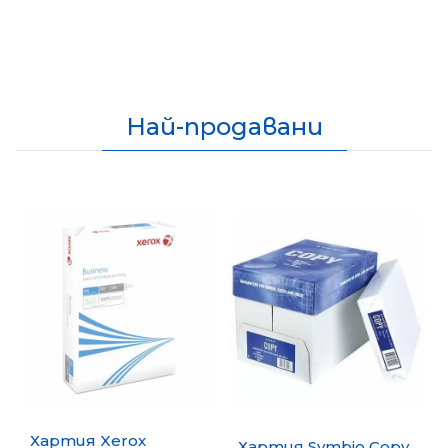
Най-продавани
Хартия Xerox
Хартия Symbio Copy