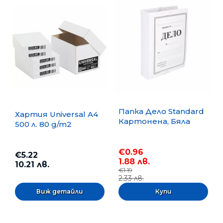
Папка Дело Standard
Хартия Universal A4
Картонена, Бяла
500 л. 80 g/m2
€0.96
€5.22
1.88 лв.
10.21 лв.
€1.19
2.33 лв.
Виж детайли