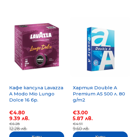
Кафе капсула Lavazza
Хартия Double A
A Modo Mio Lungo
Premium A5 500 л. 80
Dolce 16 бр.
g/m2
€4.80
€3.00
9.39 лв.
5.87 лв.
€6.28
€4.91
12.28 лв.
9.60 лв.