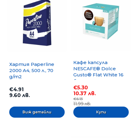
Кафе капсула
Хартия Paperline
NESCAFE® Dolce
2000 A4, 500 л., 70
Gusto® Flat White 16
g/m2
бр.
€5.30
€4.91
10.37 лв.
9.60 лв.
€6.13
11.99 лв.
Виж детайли