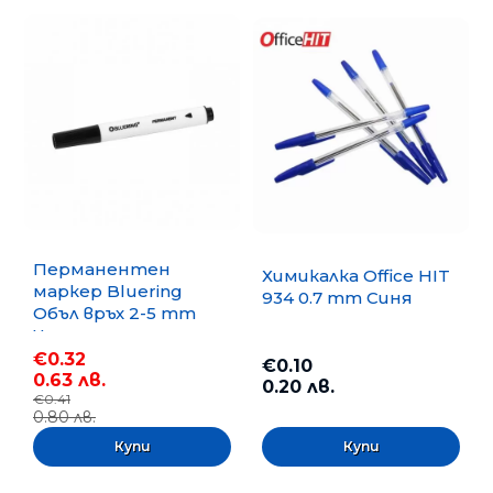
Перманентен
Химикалка Office HIT
маркер Bluering
934 0.7 mm Синя
Объл връх 2-5 mm
Черен
€0.32
€0.10
0.63 лв.
0.20 лв.
€0.41
0.80 лв.