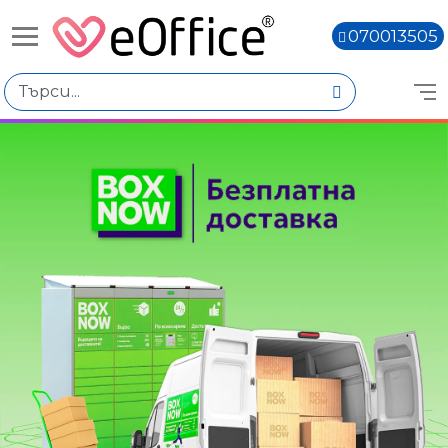
070013505
Книги,