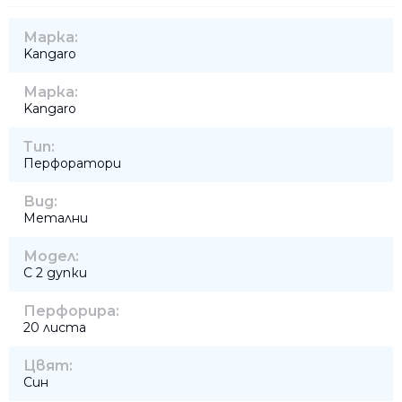
Марка:
Kangaro
Марка:
Kangaro
Тип:
Перфоратори
Вид:
Метални
Модел:
С 2 дупки
Перфорира:
20 листа
Цвят:
Син