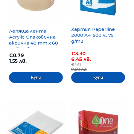
Хартия Paperline
Лепяща лента
2000 A4, 500 л., 75
Acrylic Опаковъчна
g/m2
акрилна 48 mm x 60
m, Безцветна
€3.30
€0.79
6.45 лв.
1.55 лв.
€4.91
9.60 лв.