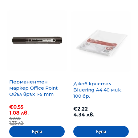
Перманентен
Джоб кристал
маркер Office Point
Bluering А4 40 мик.
Объл връх 1-5 mm
100 бр.
Черен
€0.55
€2.22
1.08 лв.
4.34 лв.
€0.68
1.33 лв.