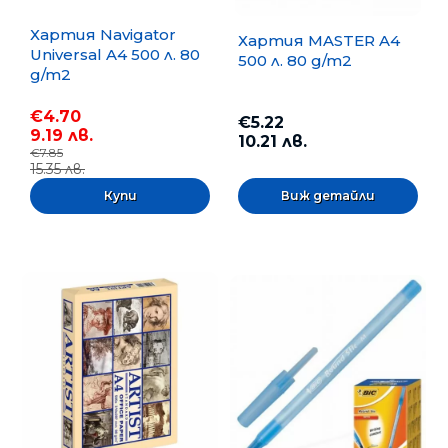
Хартия Navigator
Хартия MASTER A4
Universal A4 500 л. 80
500 л. 80 g/m2
g/m2
€4.70
€5.22
9.19 лв.
10.21 лв.
€7.85
15.35 лв.
Виж детайли