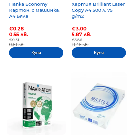
Папка Economy
Хартия Brilliant Laser
Картон, с машинка,
Copy A4 500 л. 75
А4 Бяла
g/m2
€0.28
€3.00
0.55 лв.
5.87 лв.
€0.31
€5.86
0.61 лв.
11.46 лв.