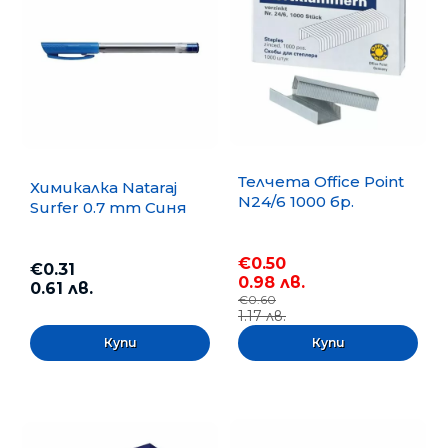
Телчета Office Point
Химикалка Nataraj
N24/6 1000 бр.
Surfer 0.7 mm Синя
€0.50
€0.31
0.98 лв.
0.61 лв.
€0.60
1.17 лв.