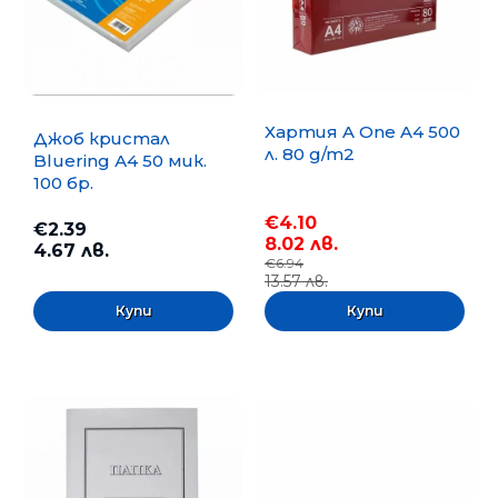
Хартия A One A4 500
Джоб кристал
л. 80 g/m2
Bluering А4 50 мик.
100 бр.
€4.10
€2.39
8.02 лв.
4.67 лв.
€6.94
13.57 лв.