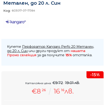
Метален, до 20 л. Син
Код:
603017-07-17364
Купете
Перфоратор Kangaro Perfo 20 Метален,
до 20 л. Син
или други продукт от
нашата
Промо селекция
за да получите
15%
отстъпка.
-15%
€9.72
19.01 лв.
Каталожна цена:
€8
16
лв.
26
16