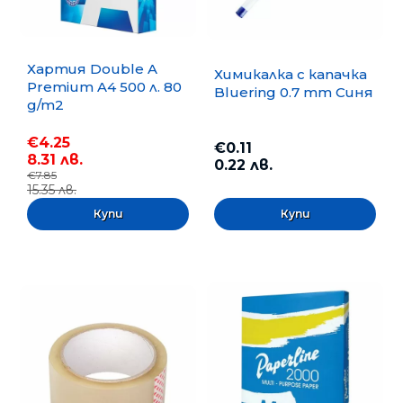
Хартия Double A
Химикалка с капачка
Premium A4 500 л. 80
Bluering 0.7 mm Синя
g/m2
€4.25
€0.11
8.31 лв.
0.22 лв.
€7.85
15.35 лв.