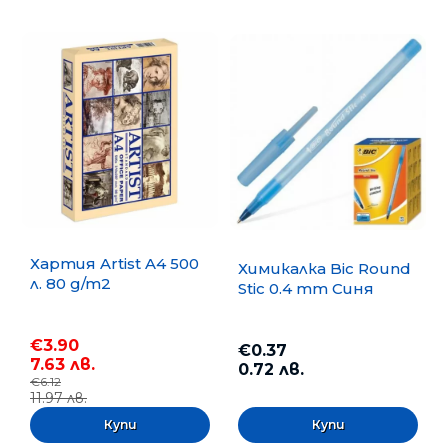
Хартия Artist A4 500
Химикалка Bic Round
л. 80 g/m2
Stic 0.4 mm Синя
€3.90
€0.37
7.63 лв.
0.72 лв.
€6.12
11.97 лв.