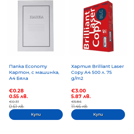
Папка Economy
Хартия Brilliant Laser
Картон, с машинка,
Copy A4 500 л. 75
А4 Бяла
g/m2
€0.28
€3.00
0.55 лв.
5.87 лв.
€0.31
€5.86
0.61 лв.
11.46 лв.