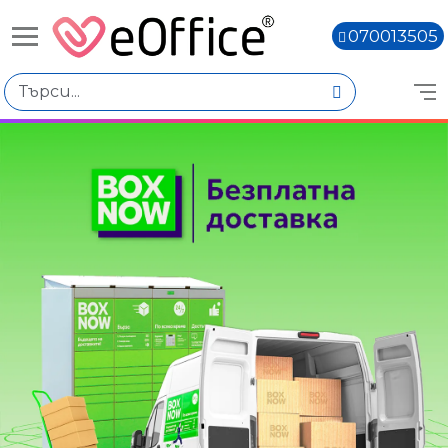
070013505
Книги,