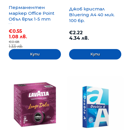
Перманентен
Джоб кристал
маркер Office Point
Bluering А4 40 мик.
Объл връх 1-5 mm
100 бр.
Черен
€0.55
€2.22
1.08 лв.
4.34 лв.
€0.68
1.33 лв.