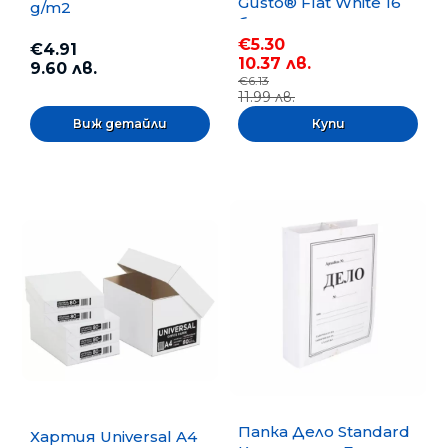
Gusto® Flat White 16
g/m2
бр.
€5.30
€4.91
10.37 лв.
9.60 лв.
€6.13
11.99 лв.
Виж детайли
Папка Дело Standard
Хартия Universal A4