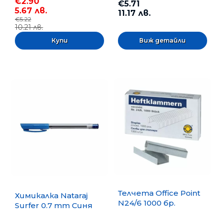
€2.90
€5.71
5.67 лв.
11.17 лв.
€5.22
10.21 лв.
Виж детайли
Телчета Office Point
Химикалка Nataraj
N24/6 1000 бр.
Surfer 0.7 mm Синя