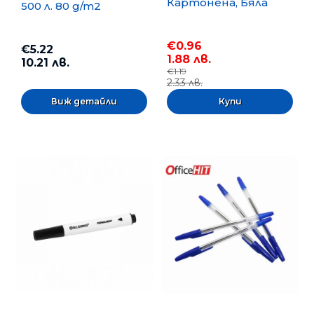
Картонена, Бяла
500 л. 80 g/m2
€0.96
€5.22
1.88 лв.
10.21 лв.
€1.19
2.33 лв.
Виж детайли