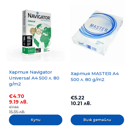
Хартия Navigator
Хартия MASTER A4
Universal A4 500 л. 80
500 л. 80 g/m2
g/m2
€4.70
€5.22
9.19 лв.
10.21 лв.
€7.85
15.35 лв.
Виж детайли