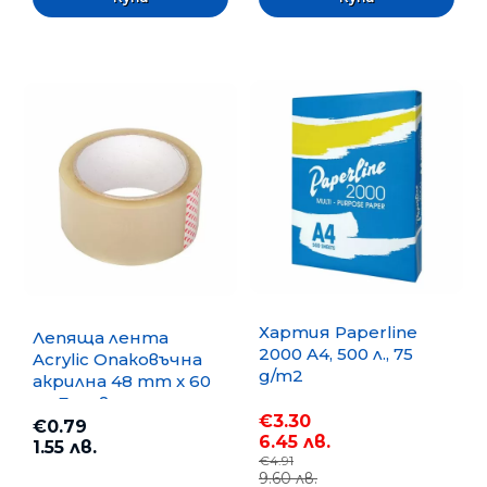
Хартия Paperline
Лепяща лента
2000 A4, 500 л., 75
Acrylic Опаковъчна
g/m2
акрилна 48 mm x 60
m, Безцветна
€3.30
€0.79
6.45 лв.
1.55 лв.
€4.91
9.60 лв.