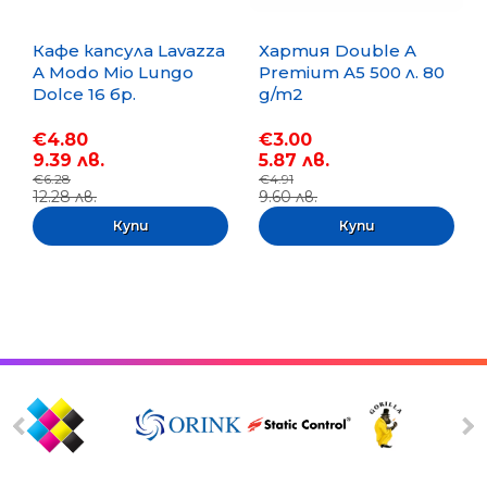
Кафе капсула Lavazza
Хартия Double A
A Modo Mio Lungo
Premium A5 500 л. 80
Dolce 16 бр.
g/m2
€4.80
€3.00
9.39 лв.
5.87 лв.
€6.28
€4.91
12.28 лв.
9.60 лв.