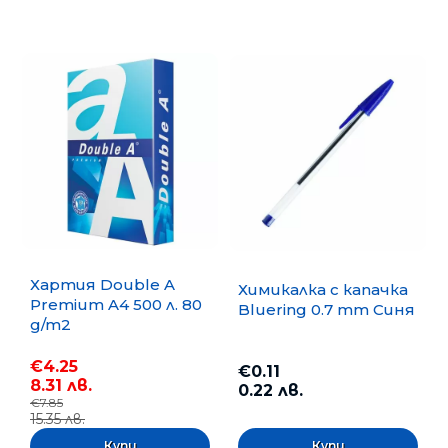
Хартия Double A
Химикалка с капачка
Premium A4 500 л. 80
Bluering 0.7 mm Синя
g/m2
€4.25
€0.11
8.31 лв.
0.22 лв.
€7.85
15.35 лв.