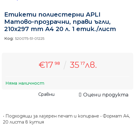
Етикети полиестерни APLI
Матово-прозрачни, прави ъгли,
210х297 mm A4 20 л. 1 етик./лист
Код:
520075-51-01225
€17
35
лв.
98
17
Няма наличност
Сравни
Оцени продукта
• Подходящи за лазерен печат и копиране • Формат А4,
20 листа в кутия