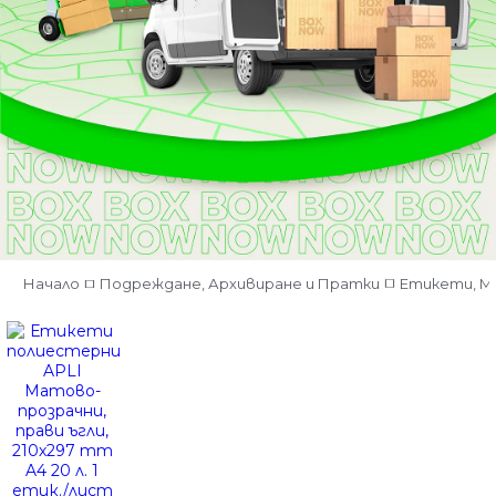
Начало
Подреждане, Архивиране и Пратки
Етикети, М