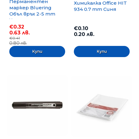
Перманентен
Химикалка Office HIT
маркер Bluering
934 0.7 mm Синя
Объл връх 2-5 mm
Черен
€0.32
€0.10
0.63 лв.
0.20 лв.
€0.41
0.80 лв.