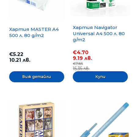
Хартия Navigator
Хартия MASTER A4
Universal A4 500 л. 80
500 л. 80 g/m2
g/m2
€4.70
€5.22
9.19 лв.
10.21 лв.
€7.85
15.35 лв.
Виж детайли