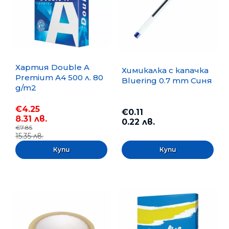
Хартия Double A
Химикалка с капачка
Premium A4 500 л. 80
Bluering 0.7 mm Синя
g/m2
€4.25
€0.11
8.31 лв.
0.22 лв.
€7.85
15.35 лв.