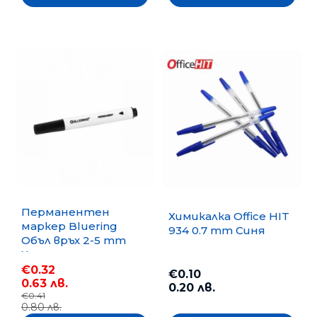
Перманентен
Химикалка Office HIT
маркер Bluering
934 0.7 mm Синя
Объл връх 2-5 mm
Черен
€0.32
€0.10
0.63 лв.
0.20 лв.
€0.41
0.80 лв.