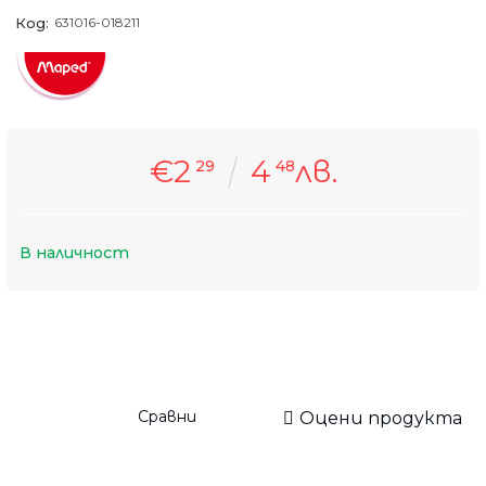
Код:
631016-018211
€2
4
лв.
29
48
В наличност
Сравни
Оцени продукта