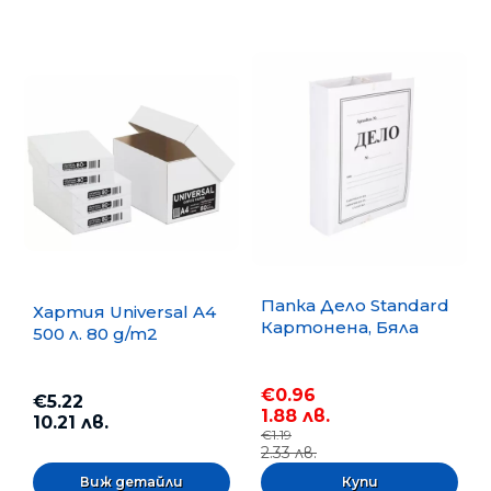
Папка Дело Standard
Хартия Universal A4
Картонена, Бяла
500 л. 80 g/m2
€0.96
€5.22
1.88 лв.
10.21 лв.
€1.19
2.33 лв.
Виж детайли