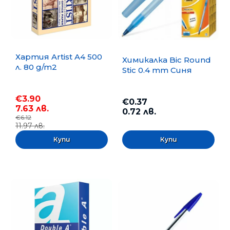
Хартия Artist A4 500
Химикалка Bic Round
л. 80 g/m2
Stic 0.4 mm Синя
€3.90
€0.37
7.63 лв.
0.72 лв.
€6.12
11.97 лв.