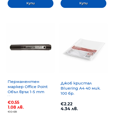
Перманентен
Джоб кристал
маркер Office Point
Bluering А4 40 мик.
Объл връх 1-5 mm
100 бр.
Черен
€0.55
€2.22
1.08 лв.
4.34 лв.
€0.68