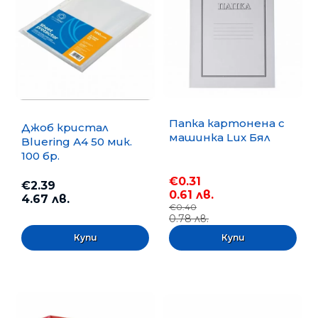
Папка картонена с
Джоб кристал
машинка Lux Бял
Bluering А4 50 мик.
100 бр.
€0.31
€2.39
0.61 лв.
4.67 лв.
€0.40
0.78 лв.