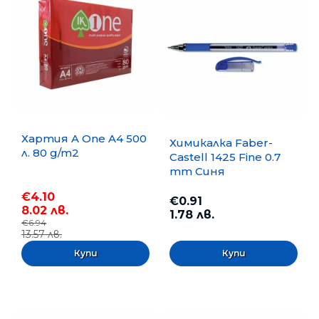
Хартия A One A4 500
Химикалка Faber-
л. 80 g/m2
Castell 1425 Fine 0.7
mm Синя
€4.10
€0.91
8.02 лв.
1.78 лв.
€6.94
13.57 лв.