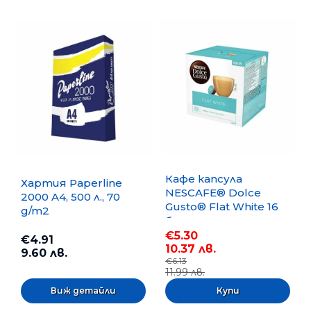
Кафе капсула
Хартия Paperline
NESCAFE® Dolce
2000 A4, 500 л., 70
Gusto® Flat White 16
g/m2
бр.
€5.30
€4.91
10.37 лв.
9.60 лв.
€6.13
11.99 лв.
Виж детайли