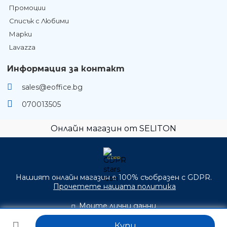
Промоции
Списък с Любими
Марки
Lavazza
Информация за контакт
sales@eoffice.bg
070013505
Онлайн магазин от SELITON
GDPR
Нашият онлайн магазин е 100% съобразен с GDPR.
Прочетете нашата политика
Моите лични данни