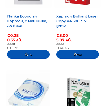
Папка Economy
Хартия Brilliant Laser
Картон, с машинка,
Copy A4 500 л. 75
А4 Бяла
g/m2
€0.28
€3.00
0.55 лв.
5.87 лв.
€0.31
€5.86
0.61 лв.
11.46 лв.