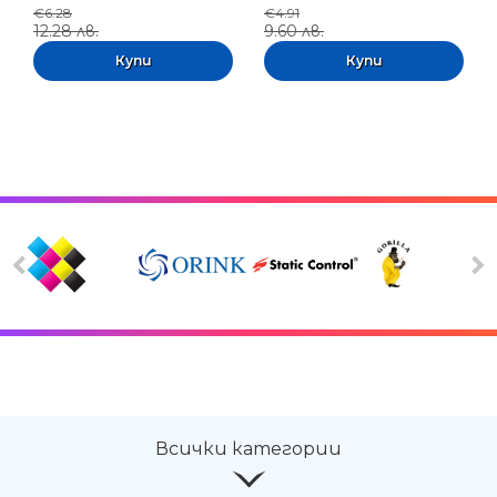
€6.28
€4.91
12.28 лв.
9.60 лв.
Всички категории