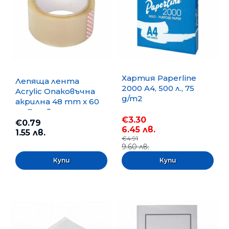
Хартия Paperline
Лепяща лента
2000 A4, 500 л., 75
Acrylic Опаковъчна
g/m2
акрилна 48 mm x 60
m, Безцветна
€3.30
€0.79
6.45 лв.
1.55 лв.
€4.91
9.60 лв.