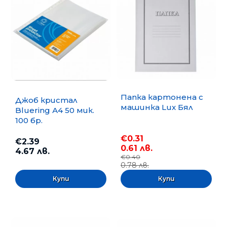
Папка картонена с
Джоб кристал
машинка Lux Бял
Bluering А4 50 мик.
100 бр.
€0.31
€2.39
0.61 лв.
4.67 лв.
€0.40
0.78 лв.