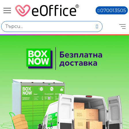
070013505
Книги,