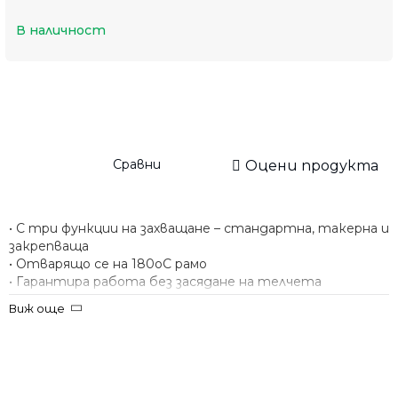
В наличност
Сравни
Оцени продукта
• С три функции на захващане – стандартна, такерна и
закрепваща
• Отварящо се на 180оC рамо
• Гарантира работа без засядане на телчета
• Захваща до 20 листа с телчета №24/6
Виж още
• Консуматив – телчета №24/6 или №26/6