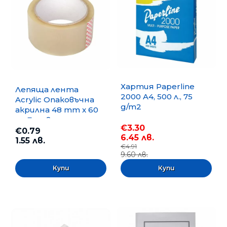
Хартия Paperline
Лепяща лента
2000 A4, 500 л., 75
Acrylic Опаковъчна
g/m2
акрилна 48 mm x 60
m, Безцветна
€3.30
€0.79
6.45 лв.
1.55 лв.
€4.91
9.60 лв.