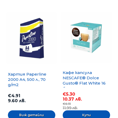
Кафе капсула
Хартия Paperline
NESCAFE® Dolce
2000 A4, 500 л., 70
Gusto® Flat White 16
g/m2
бр.
€5.30
€4.91
10.37 лв.
9.60 лв.
€6.13
11.99 лв.
Виж детайли