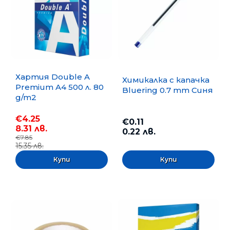
Хартия Double A
Химикалка с капачка
Premium A4 500 л. 80
Bluering 0.7 mm Синя
g/m2
€4.25
€0.11
8.31 лв.
0.22 лв.
€7.85
15.35 лв.