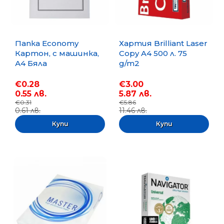
Папка Economy
Хартия Brilliant Laser
Картон, с машинка,
Copy A4 500 л. 75
А4 Бяла
g/m2
€0.28
€3.00
0.55 лв.
5.87 лв.
€0.31
€5.86
0.61 лв.
11.46 лв.