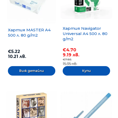
Хартия Navigator
Хартия MASTER A4
Universal A4 500 л. 80
500 л. 80 g/m2
g/m2
€4.70
€5.22
9.19 лв.
10.21 лв.
€7.85
15.35 лв.
Виж детайли