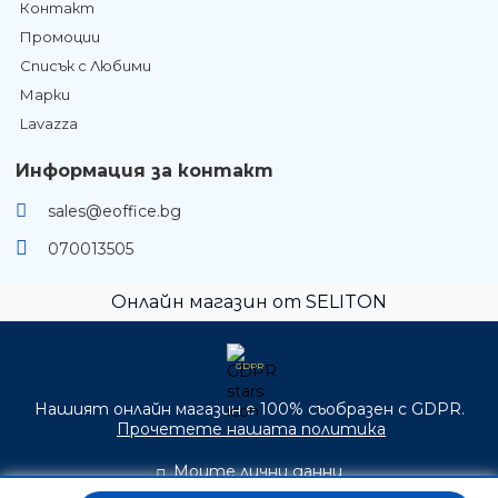
Контакт
Промоции
Списък с Любими
Марки
Lavazza
Информация за контакт
sales@eoffice.bg
070013505
Онлайн магазин от SELITON
GDPR
Нашият онлайн магазин е 100% съобразен с GDPR.
Прочетете нашата политика
Моите лични данни