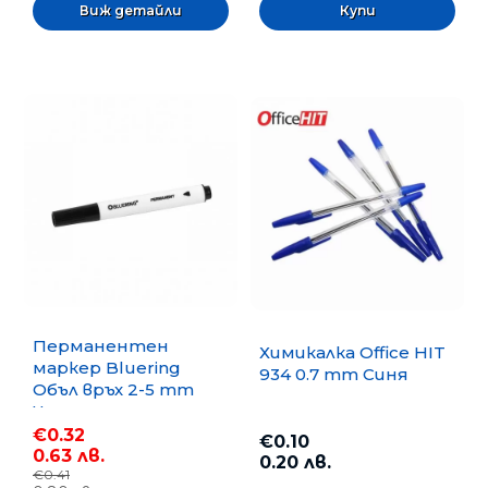
Виж детайли
Перманентен
Химикалка Office HIT
маркер Bluering
934 0.7 mm Синя
Объл връх 2-5 mm
Черен
€0.32
€0.10
0.63 лв.
0.20 лв.
€0.41