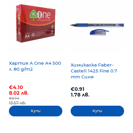
Хартия A One A4 500
Химикалка Faber-
л. 80 g/m2
Castell 1425 Fine 0.7
mm Синя
€4.10
€0.91
8.02 лв.
1.78 лв.
€6.94
13.57 лв.