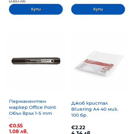
0.80 лв.
Перманентен
Джоб кристал
маркер Office Point
Bluering А4 40 мик.
Объл връх 1-5 mm
100 бр.
Черен
€0.55
€2.22
1.08 лв.
4.34 лв.