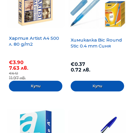
Хартия Artist A4 500
Химикалка Bic Round
л. 80 g/m2
Stic 0.4 mm Синя
€3.90
€0.37
7.63 лв.
0.72 лв.
€6.12
11.97 лв.