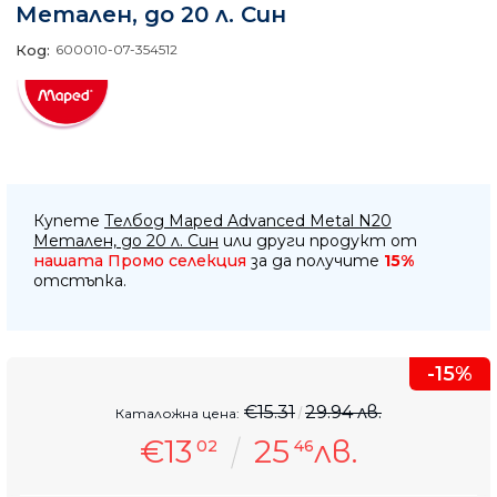
Метален, до 20 л. Син
Код:
600010-07-354512
Купете
Телбод Maped Advanced Metal N20
Метален, до 20 л. Син
или други продукт от
нашата Промо селекция
за да получите
15%
отстъпка.
-15%
€15.31
29.94 лв.
Каталожна цена:
€13
25
лв.
02
46