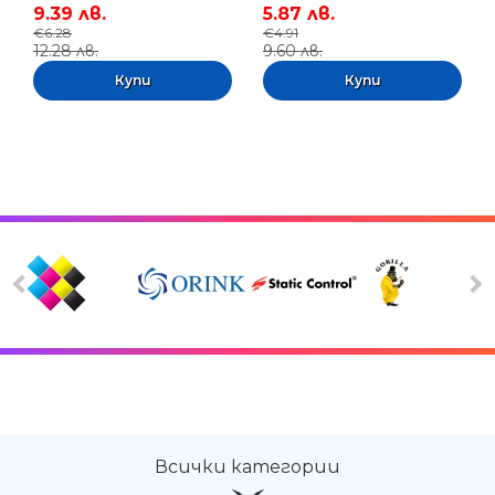
9.39 лв.
5.87 лв.
€6.28
€4.91
12.28 лв.
9.60 лв.
Всички категории