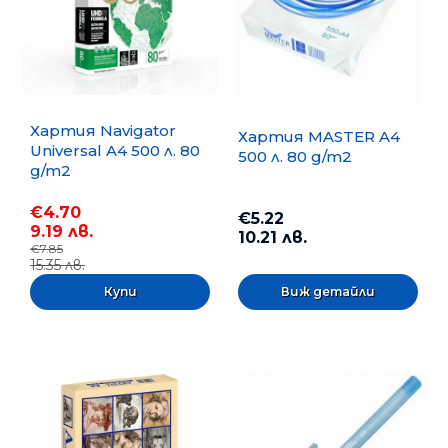
Хартия Navigator
Хартия MASTER A4
Universal A4 500 л. 80
500 л. 80 g/m2
g/m2
€4.70
€5.22
9.19 лв.
10.21 лв.
€7.85
15.35 лв.
Виж детайли