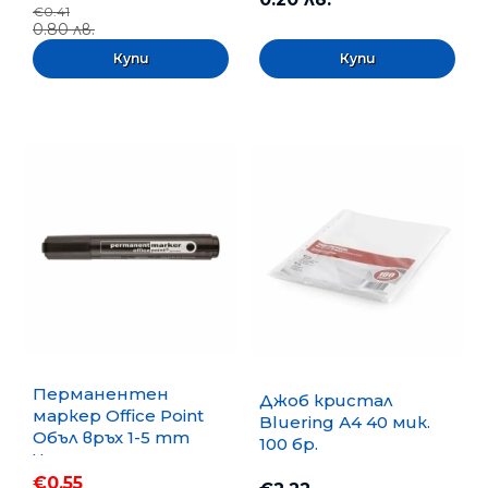
€0.41
0.80 лв.
Перманентен
Джоб кристал
маркер Office Point
Bluering А4 40 мик.
Объл връх 1-5 mm
100 бр.
Черен
€0.55