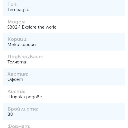
Тип:
Тетрадки
Модел:
5802-1 Explore the world
Корици:
Меки корици
Подвързване:
Телчета
Хартия:
Офсет
Листа:
Широки редове
Брой листа:
80
Формат: