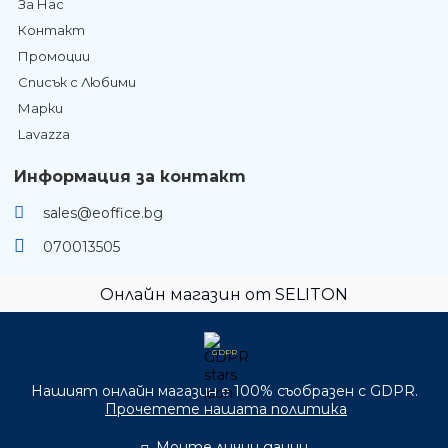
За Нас
Контакт
Промоции
Списък с Любими
Марки
Lavazza
Информация за контакт
sales@eoffice.bg
070013505
Онлайн магазин от SELITON
GDPR
Нашият онлайн магазин е 100% съобразен с GDPR.
Прочетете нашата политика
Моите лични данни