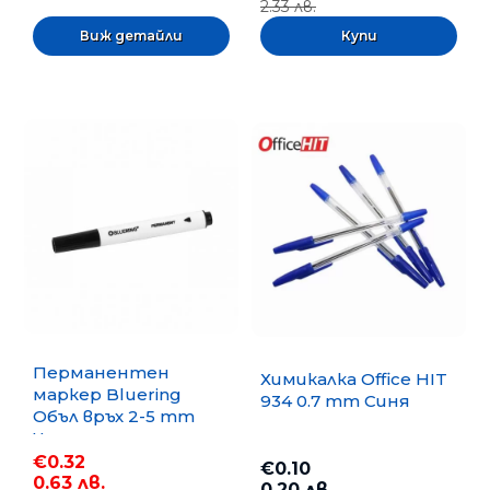
2.33 лв.
Виж детайли
Перманентен
Химикалка Office HIT
маркер Bluering
934 0.7 mm Синя
Объл връх 2-5 mm
Черен
€0.32
€0.10
0.63 лв.
0.20 лв.