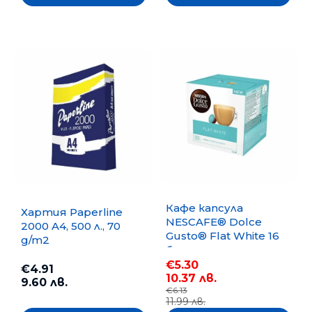
Кафе капсула
Хартия Paperline
NESCAFE® Dolce
2000 A4, 500 л., 70
Gusto® Flat White 16
g/m2
бр.
€5.30
€4.91
10.37 лв.
9.60 лв.
€6.13
11.99 лв.