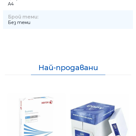
A4
Брой теми:
Без теми
Най-продавани