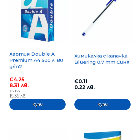
Хартия Double A
Химикалка с капачка
Premium A4 500 л. 80
Bluering 0.7 mm Синя
g/m2
€4.25
€0.11
8.31 лв.
0.22 лв.
€7.85
15.35 лв.