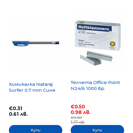
Телчета Office Point
Химикалка Nataraj
N24/6 1000 бр.
Surfer 0.7 mm Синя
€0.50
€0.31
0.98 лв.
0.61 лв.
€0.60
1.17 лв.