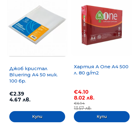
Хартия A One A4 500
Джоб кристал
л. 80 g/m2
Bluering А4 50 мик.
100 бр.
€4.10
€2.39
8.02 лв.
4.67 лв.
€6.94
13.57 лв.