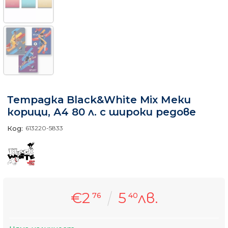
Тетрадка Black&White Mix Меки
корици, А4 80 л. с широки редове
Код:
613220-5833
€2
5
лв.
76
40