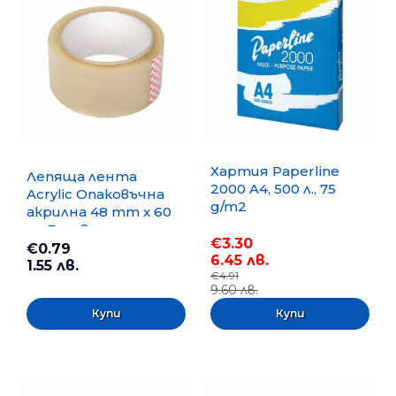
Хартия Paperline
Лепяща лента
2000 A4, 500 л., 75
Acrylic Опаковъчна
g/m2
акрилна 48 mm x 60
m, Безцветна
€3.30
€0.79
6.45 лв.
1.55 лв.
€4.91
9.60 лв.