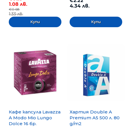
€2.22
1.08 лв.
4.34 лв.
€0.68
1.33 лв.
Кафе капсула Lavazza
Хартия Double A
A Modo Mio Lungo
Premium A5 500 л. 80
Dolce 16 бр.
g/m2