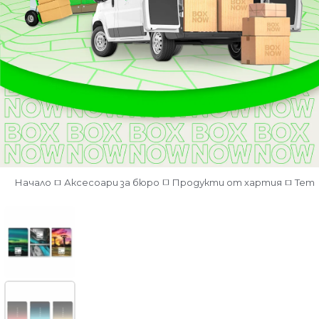
Начало
Аксесоари за бюро
Продукти от хартия
Тет