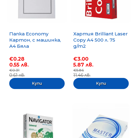
Папка Economy
Хартия Brilliant Laser
Картон, с машинка,
Copy A4 500 л. 75
А4 Бяла
g/m2
€0.28
€3.00
0.55 лв.
5.87 лв.
€0.31
€5.86
0.61 лв.
11.46 лв.