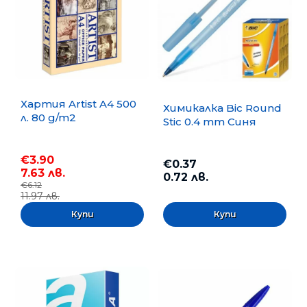
Хартия Artist A4 500
Химикалка Bic Round
л. 80 g/m2
Stic 0.4 mm Синя
€3.90
€0.37
7.63 лв.
0.72 лв.
€6.12
11.97 лв.