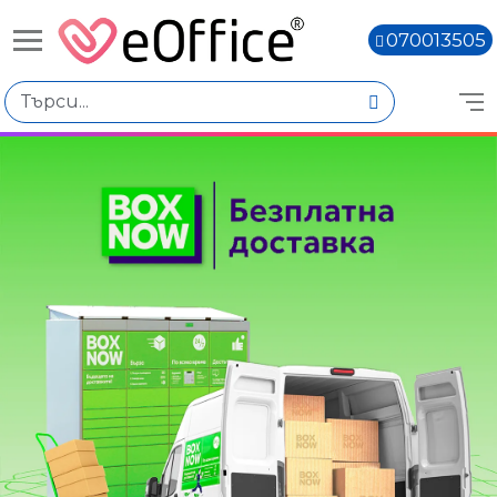
070013505
Книги,