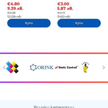
€4.80
€3.00
9.39 лв.
5.87 лв.
€6.28
€4.91
12.28 лв.
9.60 лв.
Всички категории