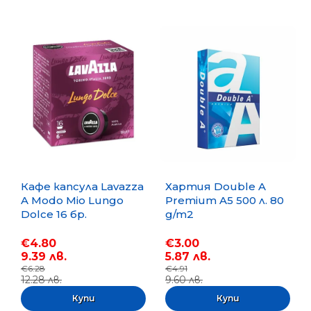
Кафе капсула Lavazza
Хартия Double A
A Modo Mio Lungo
Premium A5 500 л. 80
Dolce 16 бр.
g/m2
€4.80
€3.00
9.39 лв.
5.87 лв.
€6.28
€4.91
12.28 лв.
9.60 лв.