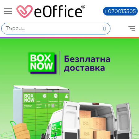
070013505
Книги,