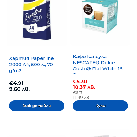
Кафе капсула
Хартия Paperline
NESCAFE® Dolce
2000 A4, 500 л., 70
Gusto® Flat White 16
g/m2
бр.
€5.30
€4.91
10.37 лв.
9.60 лв.
€6.13
11.99 лв.
Виж детайли