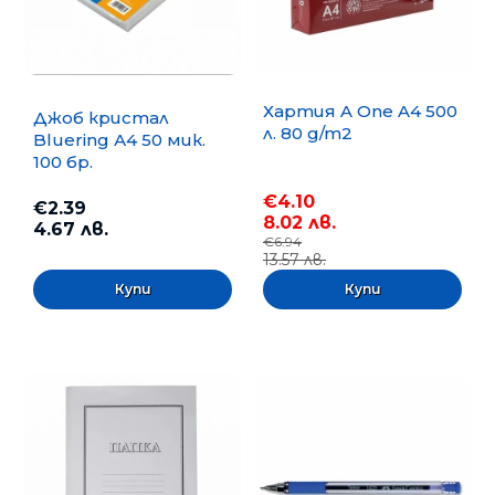
Хартия A One A4 500
Джоб кристал
л. 80 g/m2
Bluering А4 50 мик.
100 бр.
€4.10
€2.39
8.02 лв.
4.67 лв.
€6.94
13.57 лв.