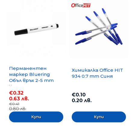
Перманентен
Химикалка Office HIT
маркер Bluering
934 0.7 mm Синя
Объл връх 2-5 mm
Черен
€0.32
€0.10
0.63 лв.
0.20 лв.
€0.41
0.80 лв.