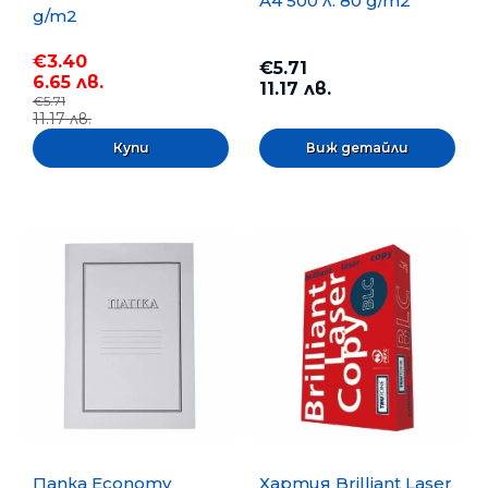
A4 500 л. 80 g/m2
g/m2
€3.40
€5.71
6.65 лв.
11.17 лв.
€5.71
11.17 лв.
Виж детайли
Папка Economy
Хартия Brilliant Laser