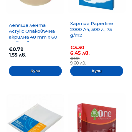
Хартия Paperline
Лепяща лента
2000 A4, 500 л., 75
Acrylic Опаковъчна
g/m2
акрилна 48 mm x 60
m, Безцветна
€3.30
€0.79
6.45 лв.
1.55 лв.
€4.91
9.60 лв.