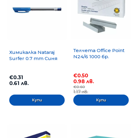
Телчета Office Point
Химикалка Nataraj
N24/6 1000 бр.
Surfer 0.7 mm Синя
€0.50
€0.31
0.98 лв.
0.61 лв.
€0.60
1.17 лв.