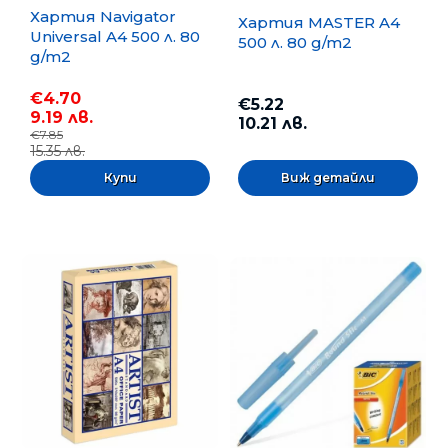
Хартия Navigator
Хартия MASTER A4
Universal A4 500 л. 80
500 л. 80 g/m2
g/m2
€4.70
€5.22
9.19 лв.
10.21 лв.
€7.85
15.35 лв.
Виж детайли