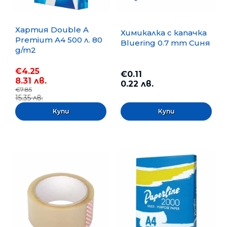
Хартия Double A
Химикалка с капачка
Premium A4 500 л. 80
Bluering 0.7 mm Синя
g/m2
€4.25
€0.11
8.31 лв.
0.22 лв.
€7.85
15.35 лв.