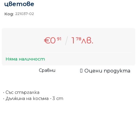
цветове
Код:
221037-02
€0
1
лв.
91
78
Няма наличност
Сравни
Оцени продукта
• Със стъргалка
• Дължина на косъма - 3 cm