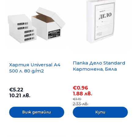
Папка Дело Standard
Хартия Universal A4
Картонена, Бяла
500 л. 80 g/m2
€0.96
€5.22
1.88 лв.
10.21 лв.
€1.19
2.33 лв.
Виж детайли