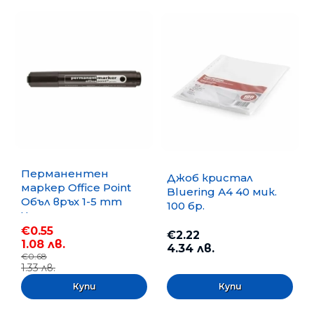
Перманентен
Джоб кристал
маркер Office Point
Bluering А4 40 мик.
Объл връх 1-5 mm
100 бр.
Черен
€0.55
€2.22
1.08 лв.
4.34 лв.
€0.68
1.33 лв.