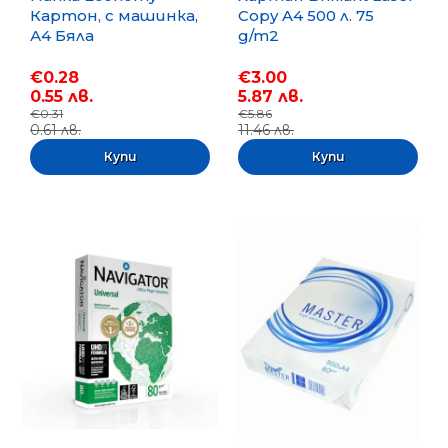
Картон, с машинка,
Copy A4 500 л. 75
А4 Бяла
g/m2
€0.28
€3.00
0.55 лв.
5.87 лв.
€0.31
€5.86
0.61 лв.
11.46 лв.