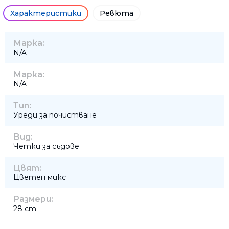
Характеристики
Ревюта
Марка:
N/A
Марка:
N/A
Тип:
Уреди за почистване
Вид:
Четки за съдове
Цвят:
Цветен микс
Размери:
28 cm