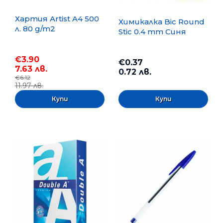
Хартия Artist A4 500
Химикалка Bic Round
л. 80 g/m2
Stic 0.4 mm Синя
€3.90
€0.37
7.63 лв.
0.72 лв.
€6.12
11.97 лв.