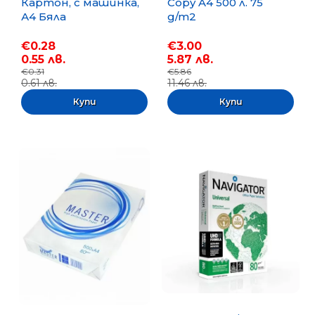
Картон, с машинка,
Copy A4 500 л. 75
А4 Бяла
g/m2
€0.28
€3.00
0.55 лв.
5.87 лв.
€0.31
€5.86
0.61 лв.
11.46 лв.