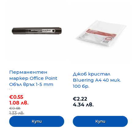
Перманентен
Джоб кристал
маркер Office Point
Bluering А4 40 мик.
Объл връх 1-5 mm
100 бр.
Черен
€0.55
€2.22
1.08 лв.
4.34 лв.
€0.68
1.33 лв.