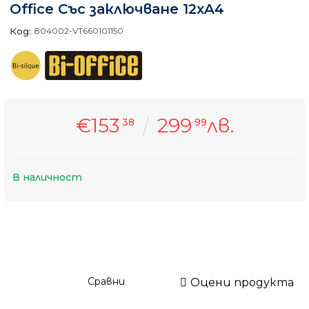
Office Със заключване 12xA4
Код:
804002-VT660101150
€153
299
лв.
38
99
В наличност
Сравни
Оцени продукта