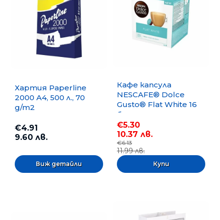
Кафе капсула
Хартия Paperline
NESCAFE® Dolce
2000 A4, 500 л., 70
Gusto® Flat White 16
g/m2
бр.
€5.30
€4.91
10.37 лв.
9.60 лв.
€6.13
11.99 лв.
Виж детайли