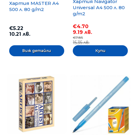
Хартия Navigator
Хартия MASTER A4
Universal A4 500 л. 80
500 л. 80 g/m2
g/m2
€4.70
€5.22
9.19 лв.
10.21 лв.
€7.85
15.35 лв.
Виж детайли