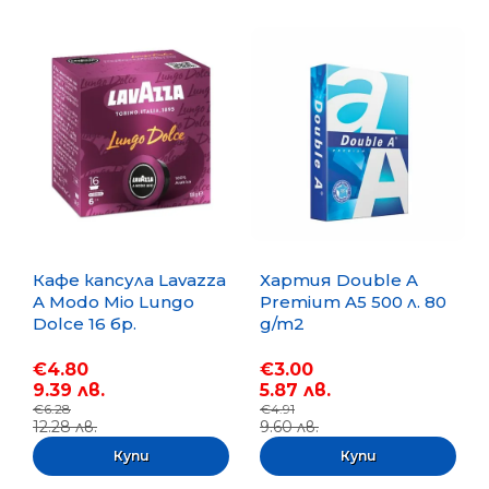
Кафе капсула Lavazza
Хартия Double A
A Modo Mio Lungo
Premium A5 500 л. 80
Dolce 16 бр.
g/m2
€4.80
€3.00
9.39 лв.
5.87 лв.
€6.28
€4.91
12.28 лв.
9.60 лв.