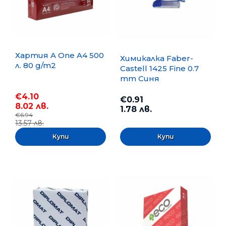
Хартия A One A4 500
Химикалка Faber-
л. 80 g/m2
Castell 1425 Fine 0.7
mm Синя
€4.10
€0.91
8.02 лв.
1.78 лв.
€6.94
13.57 лв.