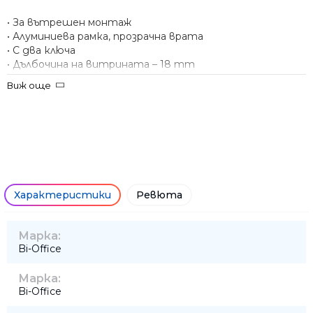
• За вътрешен монтаж
• Алуминиева рамка, прозрачна врата
• С два ключа
• Дълбочина на витрината – 18 mm
• Външни размери – 94x98.1 cm
Виж още
• Вътрешни размери – 89x93.1 cm
Характеристики
Ревюта
Марка:
Bi-Office
Марка:
Bi-Office