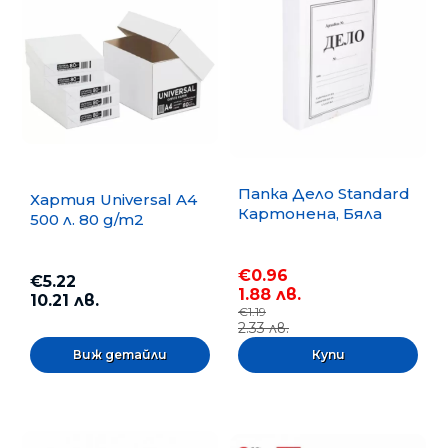
Папка Дело Standard
Хартия Universal A4
Картонена, Бяла
500 л. 80 g/m2
€0.96
€5.22
1.88 лв.
10.21 лв.
€1.19
2.33 лв.
Виж детайли