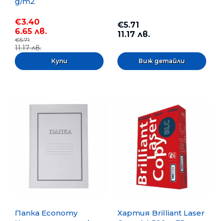
g/m2
€3.40
€5.71
6.65 лв.
11.17 лв.
€5.71
11.17 лв.
Виж детайли
Папка Economy
Хартия Brilliant Laser