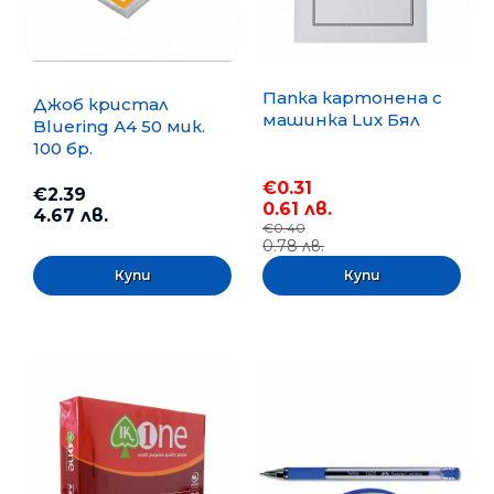
Папка картонена с
Джоб кристал
машинка Lux Бял
Bluering А4 50 мик.
100 бр.
€0.31
€2.39
0.61 лв.
4.67 лв.
€0.40
0.78 лв.