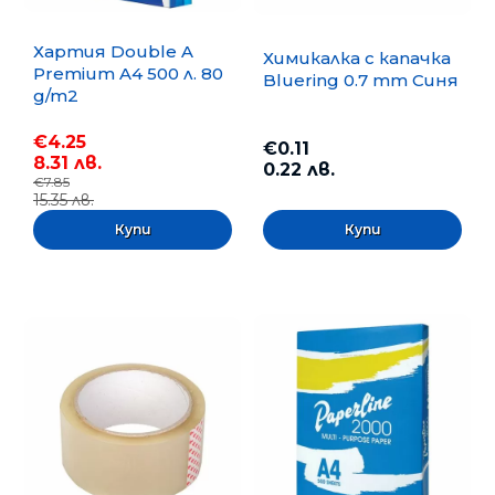
Хартия Double A
Химикалка с капачка
Premium A4 500 л. 80
Bluering 0.7 mm Синя
g/m2
€4.25
€0.11
8.31 лв.
0.22 лв.
€7.85
15.35 лв.