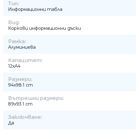
Тип:
Информационни табла
Вид:
Коркови информационни дъски
Рамка:
Алуминиева
Капацитет:
12xA4
Размери:
94x98.1 cm
Вътрешни размери:
89x93.1 cm
Заключване:
Да