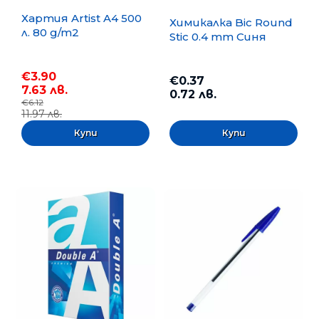
Хартия Artist A4 500
Химикалка Bic Round
л. 80 g/m2
Stic 0.4 mm Синя
€3.90
€0.37
7.63 лв.
0.72 лв.
€6.12
11.97 лв.