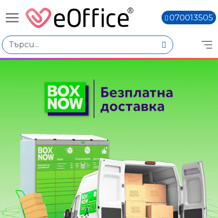
070013505
Книги,