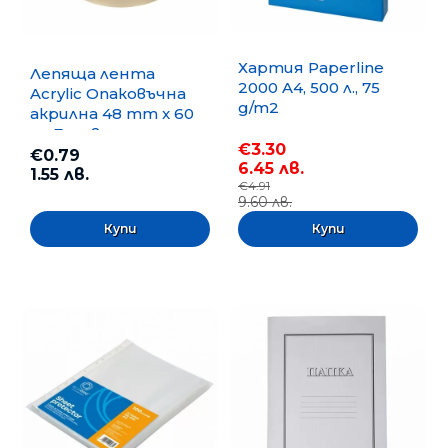
Хартия Paperline
Лепяща лента
2000 A4, 500 л., 75
Acrylic Опаковъчна
g/m2
акрилна 48 mm x 60
m, Безцветна
€3.30
€0.79
6.45 лв.
1.55 лв.
€4.91
9.60 лв.