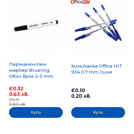
Перманентен
Химикалка Office HIT
маркер Bluering
934 0.7 mm Синя
Объл връх 2-5 mm
Черен
€0.32
€0.10
0.63 лв.
0.20 лв.
€0.41
0.80 лв.