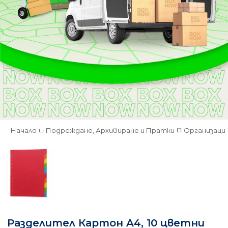
Начало
Подреждане, Архивиране и Пратки
Организация
Разделител Картон A4, 10 цветни