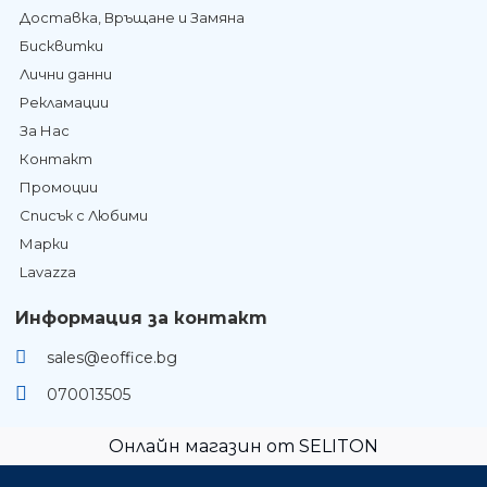
Доставка, Връщане и Замяна
Бисквитки
Лични данни
Рекламации
За Нас
Контакт
Промоции
Списък с Любими
Марки
Lavazza
Информация за контакт
sales@eoffice.bg
070013505
Онлайн магазин от SELITON