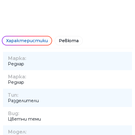
Характеристики
Ревюта
Марка:
Редхар
Марка:
Редхар
Тип:
Разделители
Вид:
Цветни теми
Модел: