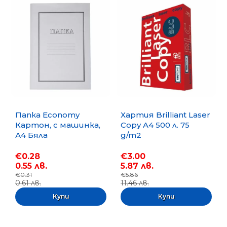
Папка Economy
Хартия Brilliant Laser
Картон, с машинка,
Copy A4 500 л. 75
А4 Бяла
g/m2
€0.28
€3.00
0.55 лв.
5.87 лв.
€0.31
€5.86
0.61 лв.
11.46 лв.