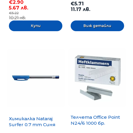
€2.90
€5.71
5.67 лв.
11.17 лв.
€5.22
10.21 лв.
Виж детайли
Телчета Office Point
Химикалка Nataraj
N24/6 1000 бр.
Surfer 0.7 mm Синя