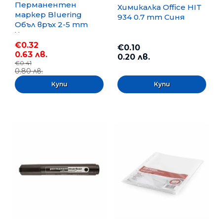
Перманентен
Химикалка Office HIT
маркер Bluering
934 0.7 mm Синя
Объл връх 2-5 mm
Черен
€0.32
€0.10
0.63 лв.
0.20 лв.
€0.41
0.80 лв.