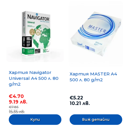
Хартия Navigator
Хартия MASTER A4
Universal A4 500 л. 80
500 л. 80 g/m2
g/m2
€4.70
€5.22
9.19 лв.
10.21 лв.
€7.85
15.35 лв.
Виж детайли