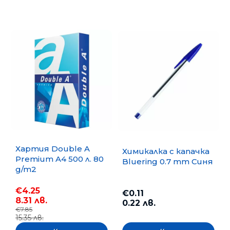
Хартия Double A
Химикалка с капачка
Premium A4 500 л. 80
Bluering 0.7 mm Синя
g/m2
€4.25
€0.11
8.31 лв.
0.22 лв.
€7.85
15.35 лв.