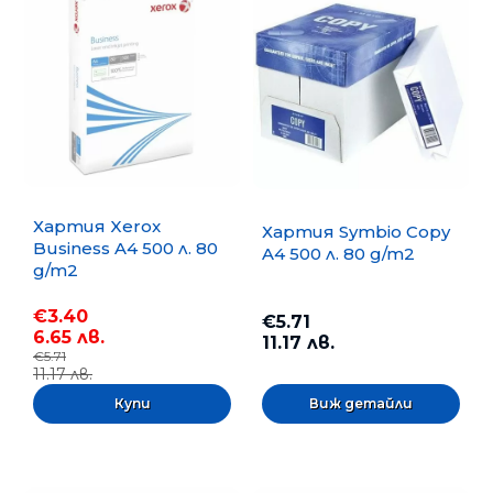
Хартия Xerox
Хартия Symbio Copy
Business A4 500 л. 80
A4 500 л. 80 g/m2
g/m2
€3.40
€5.71
6.65 лв.
11.17 лв.
€5.71
11.17 лв.
Виж детайли