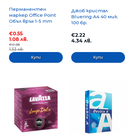
Перманентен
Джоб кристал
маркер Office Point
Bluering А4 40 мик.
Объл връх 1-5 mm
100 бр.
Черен
€0.55
€2.22
1.08 лв.
4.34 лв.
€0.68
1.33 лв.