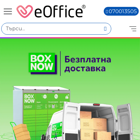
070013505
Книги,