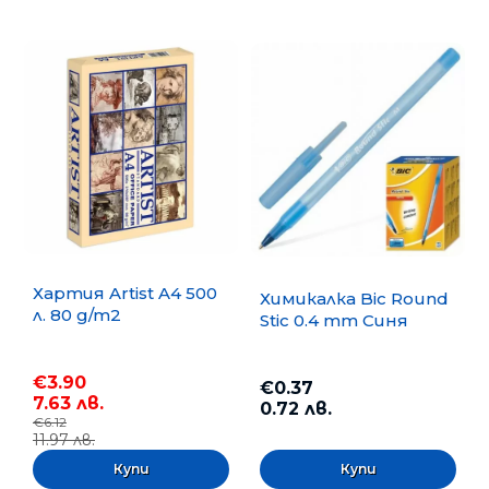
Хартия Artist A4 500
Химикалка Bic Round
л. 80 g/m2
Stic 0.4 mm Синя
€3.90
€0.37
7.63 лв.
0.72 лв.
€6.12
11.97 лв.