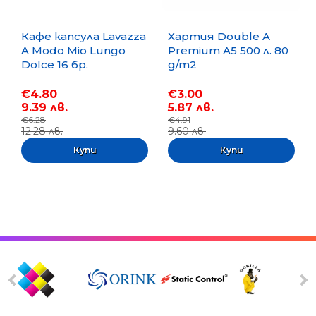
Кафе капсула Lavazza
Хартия Double A
A Modo Mio Lungo
Premium A5 500 л. 80
Dolce 16 бр.
g/m2
€4.80
€3.00
9.39 лв.
5.87 лв.
€6.28
€4.91
12.28 лв.
9.60 лв.