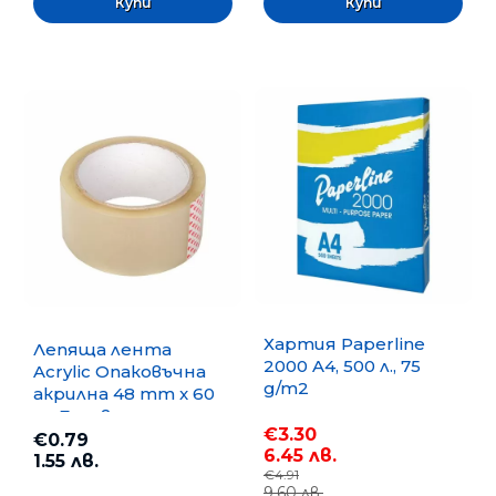
Хартия Paperline
Лепяща лента
2000 A4, 500 л., 75
Acrylic Опаковъчна
g/m2
акрилна 48 mm x 60
m, Безцветна
€3.30
€0.79
6.45 лв.
1.55 лв.
€4.91
9.60 лв.