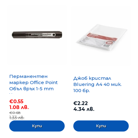
Перманентен
Джоб кристал
маркер Office Point
Bluering А4 40 мик.
Объл връх 1-5 mm
100 бр.
Черен
€0.55
€2.22
1.08 лв.
4.34 лв.
€0.68
1.33 лв.