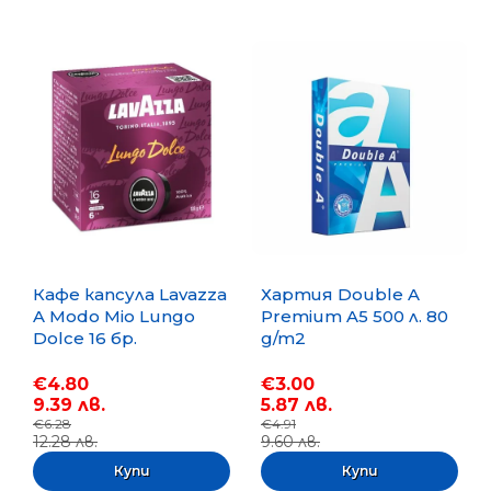
Кафе капсула Lavazza
Хартия Double A
A Modo Mio Lungo
Premium A5 500 л. 80
Dolce 16 бр.
g/m2
€4.80
€3.00
9.39 лв.
5.87 лв.
€6.28
€4.91
12.28 лв.
9.60 лв.