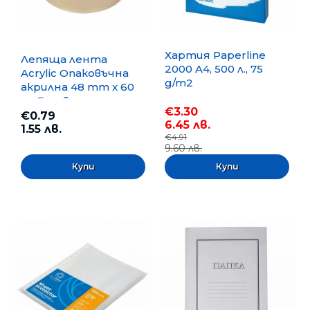
Хартия Paperline
Лепяща лента
2000 A4, 500 л., 75
Acrylic Опаковъчна
g/m2
акрилна 48 mm x 60
m, Безцветна
€3.30
€0.79
6.45 лв.
1.55 лв.
€4.91
9.60 лв.