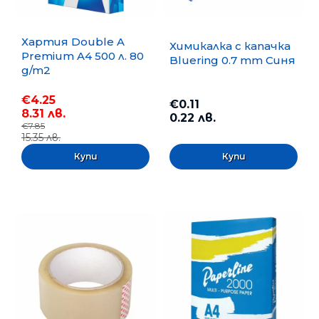
Хартия Double A
Химикалка с капачка
Premium A4 500 л. 80
Bluering 0.7 mm Синя
g/m2
€4.25
€0.11
8.31 лв.
0.22 лв.
€7.85
15.35 лв.