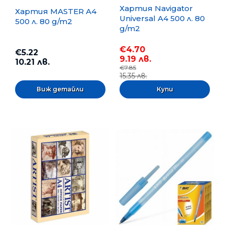
Хартия Navigator
Хартия MASTER A4
Universal A4 500 л. 80
500 л. 80 g/m2
g/m2
€4.70
€5.22
9.19 лв.
10.21 лв.
€7.85
15.35 лв.
Виж детайли