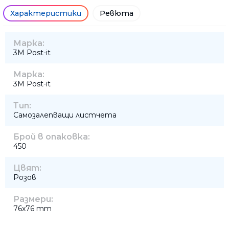
Характеристики
Ревюта
Марка:
3M Post-it
Марка:
3M Post-it
Тип:
Самозалепващи листчета
Брой в опаковка:
450
Цвят:
Розов
Размери:
76x76 mm