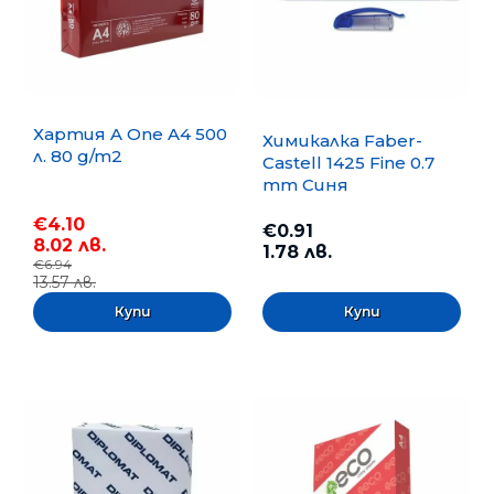
Хартия A One A4 500
Химикалка Faber-
л. 80 g/m2
Castell 1425 Fine 0.7
mm Синя
€4.10
€0.91
8.02 лв.
1.78 лв.
€6.94
13.57 лв.