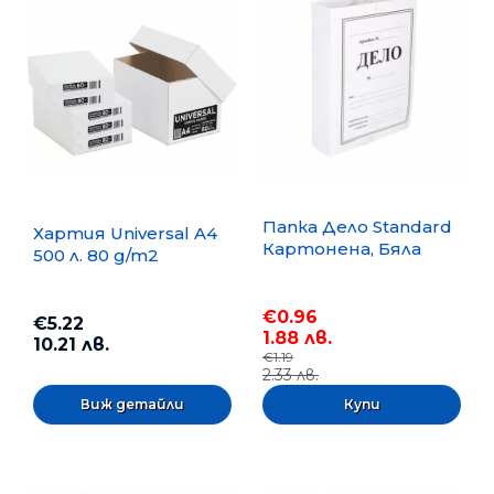
Папка Дело Standard
Хартия Universal A4
Картонена, Бяла
500 л. 80 g/m2
€0.96
€5.22
1.88 лв.
10.21 лв.
€1.19
2.33 лв.
Виж детайли