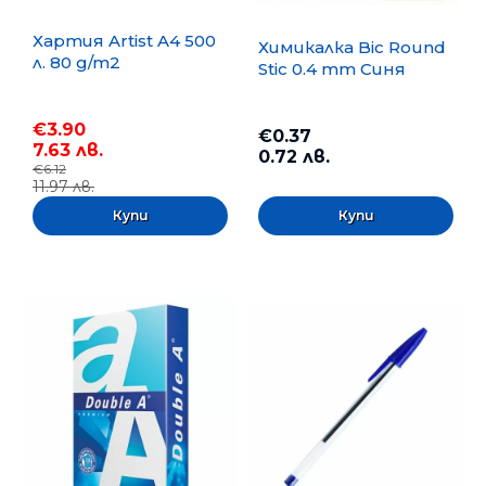
Хартия Artist A4 500
Химикалка Bic Round
л. 80 g/m2
Stic 0.4 mm Синя
€3.90
€0.37
7.63 лв.
0.72 лв.
€6.12
11.97 лв.