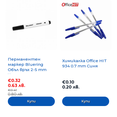
Перманентен
Химикалка Office HIT
маркер Bluering
934 0.7 mm Синя
Объл връх 2-5 mm
Черен
€0.32
€0.10
0.63 лв.
0.20 лв.
€0.41
0.80 лв.