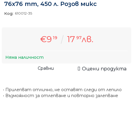
76x76 mm, 450 л. Розов микс
Код:
610012-35
€9
17
лв.
19
97
Няма наличност
Сравни
Оцени продукта
• Прилепват отлично, не оставят следи от лепило
• Възможност за отлепване и повторно залепване