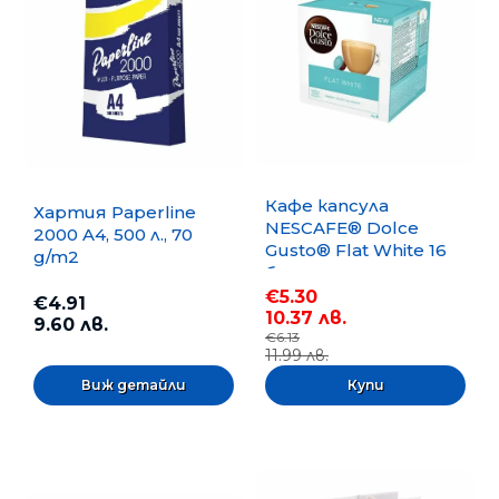
Кафе капсула
Хартия Paperline
NESCAFE® Dolce
2000 A4, 500 л., 70
Gusto® Flat White 16
g/m2
бр.
€5.30
€4.91
10.37 лв.
9.60 лв.
€6.13
11.99 лв.
Виж детайли