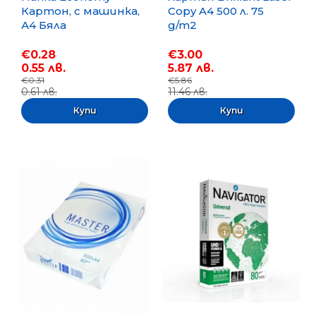
Картон, с машинка,
Copy A4 500 л. 75
А4 Бяла
g/m2
€0.28
€3.00
0.55 лв.
5.87 лв.
€0.31
€5.86
0.61 лв.
11.46 лв.