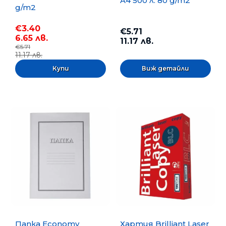
A4 500 л. 80 g/m2
g/m2
€3.40
€5.71
6.65 лв.
11.17 лв.
€5.71
11.17 лв.
Виж детайли
Папка Economy
Хартия Brilliant Laser