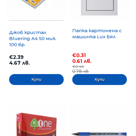
Папка картонена с
Джоб кристал
машинка Lux Бял
Bluering А4 50 мик.
100 бр.
€0.31
€2.39
0.61 лв.
4.67 лв.
€0.40
0.78 лв.