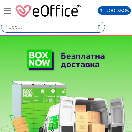
070013505
Книги,