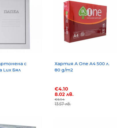
артонена с
Хартия A One A4 500 л.
 Lux Бял
80 g/m2
€4.10
8.02 лв.
€6.94
13.57 лв.