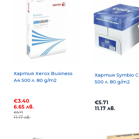
Хартия Xerox Business
Хартия Symbio C
A4 500 л. 80 g/m2
500 л. 80 g/m2
€3.40
Хартия COPY MATE A4 500
€5.71
6.65 лв.
75 g/m2
11.17 лв.
€5.71
€3.67
11.17 лв.
7.18 лв.