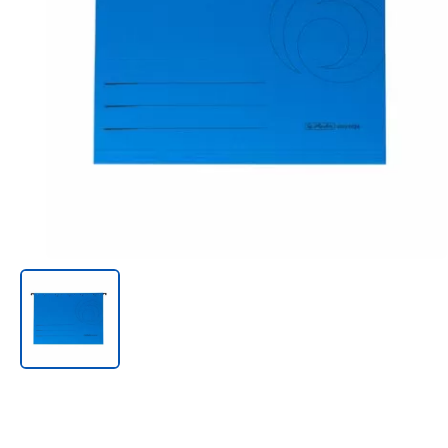
Онл@йн си винаги в час!
%РАЗПРОДАЖБА%
Rowenta
Beurer
Tefal
TV стойки
Техника
Офис столове
Закачалки
Пейки и табуретки