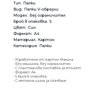
Банкн
Средс
Аксес
Rowenta
Тип:
Папки
Beurer
Вид:
Папки V-образни
Арома
Модел:
Без ограничител
Tefal
Брой в опаковка:
5
TV стойки
Цвят:
Син
Техника
Формат:
A4
Офис столове
Материал:
Картон
Закачалки
Категория:
Папки
Пейки и табуретки
Шкафове
• Изработена от картон Манила
• Без машинка, без ограничител
Бюра
• С пластмасова поставка за етикет
Градински маси
• Формат А4
• 5 броя в опаковка
• С метална шина за окачване