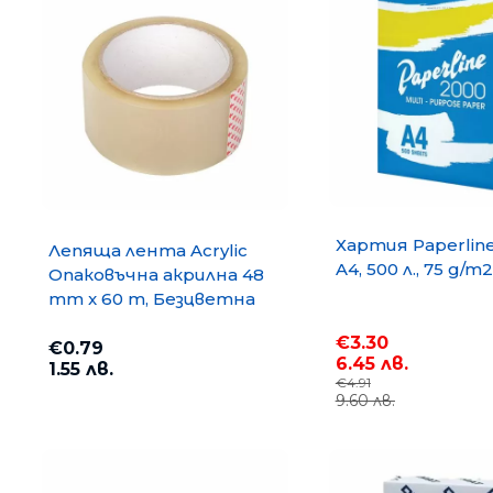
Хартия Paperlin
Лепяща лента Acrylic
A4, 500 л., 75 g/m2
Опаковъчна акрилна 48
mm x 60 m, Безцветна
€3.30
€0.79
6.45 лв.
1.55 лв.
€4.91
9.60 лв.