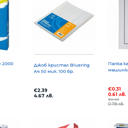
e 2000
Папка к
Джоб кристал Bluering
машинка
А4 50 мик. 100 бр.
€0.31
€2.39
0.61 лв.
4.67 лв.
€0.40
0.78 лв.