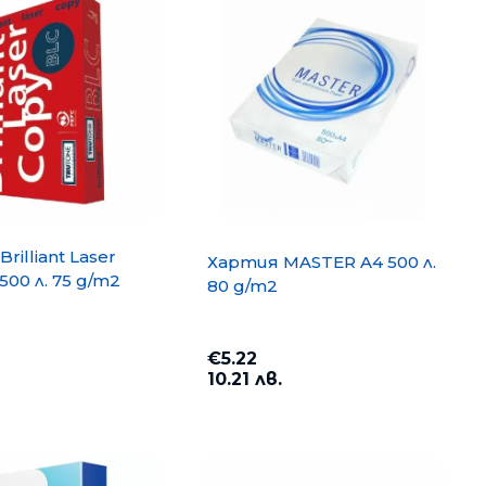
rilliant Laser
Хартия MASTER A4 500 л.
500 л. 75 g/m2
80 g/m2
opy A4 500
Хартия PP Lite A4 500 л. 80
€5.22
g/m2
10.21 лв.
€6.35
12.42 лв.