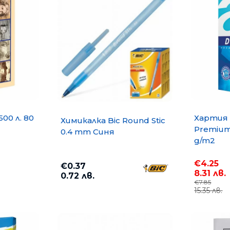
500 л. 80
Хартия 
Химикалка Bic Round Stic
Premium 
0.4 mm Синя
g/m2
€4.25
€0.37
8.31 лв.
0.72 лв.
€7.85
15.35 лв.