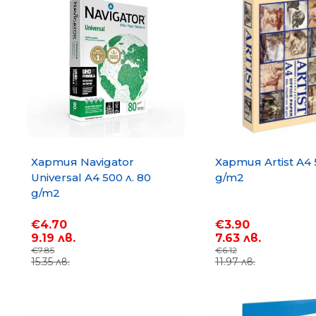
Хартия Navigator
Хартия Artist A4 
Universal A4 500 л. 80
g/m2
g/m2
€4.70
€3.90
9.19 лв.
7.63 лв.
€7.85
€6.12
15.35 лв.
11.97 лв.