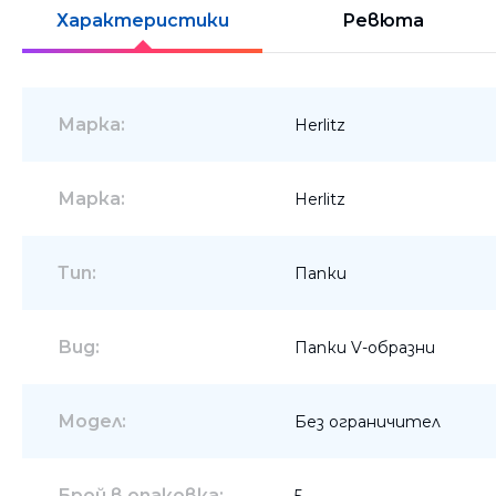
Шкафове
Характеристики
Ревюта
Бюра
Градински маси
Марка:
Herlitz
Марка:
Herlitz
Тип:
Папки
Вид:
Папки V-образни
Модел:
Без ограничител
Брой в опаковка:
5