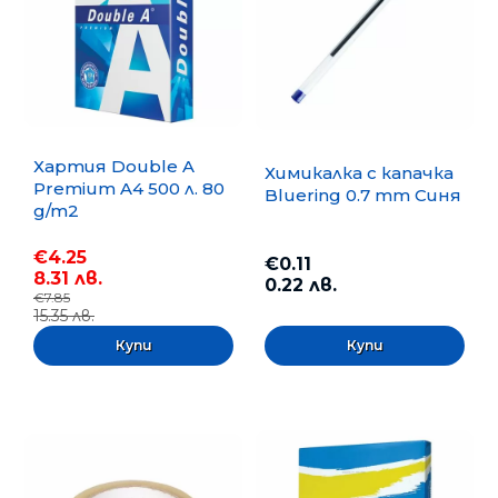
Хартия Double A
Химикалка с капачка
Premium A4 500 л. 80
Bluering 0.7 mm Синя
g/m2
€4.25
€0.11
8.31 лв.
0.22 лв.
€7.85
15.35 лв.