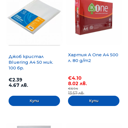
Хартия A One A4 500
Джоб кристал
л. 80 g/m2
Bluering А4 50 мик.
100 бр.
€4.10
€2.39
8.02 лв.
4.67 лв.
€6.94
13.57 лв.