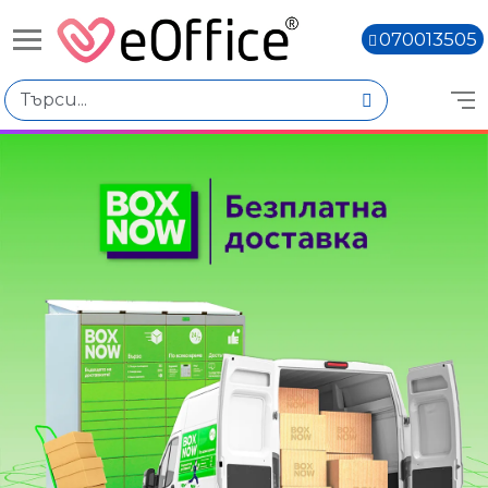
070013505
Книги,