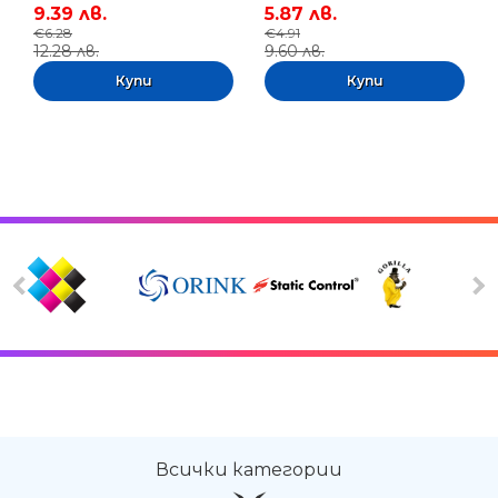
9.39 лв.
5.87 лв.
€6.28
€4.91
12.28 лв.
9.60 лв.
Всички категории