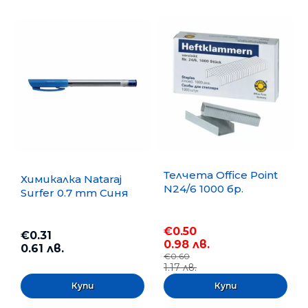
Телчета Office Point
Химикалка Nataraj
N24/6 1000 бр.
Surfer 0.7 mm Синя
€0.50
€0.31
0.98 лв.
0.61 лв.
€0.60
1.17 лв.