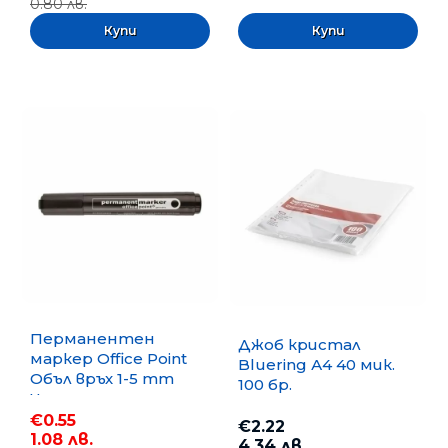
0.80 лв.
Перманентен
Джоб кристал
маркер Office Point
Bluering А4 40 мик.
Объл връх 1-5 mm
100 бр.
Черен
€0.55
€2.22
1.08 лв.
4.34 лв.