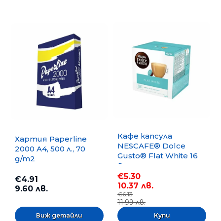
Кафе капсула
Хартия Paperline
NESCAFE® Dolce
2000 A4, 500 л., 70
Gusto® Flat White 16
g/m2
бр.
€5.30
€4.91
10.37 лв.
9.60 лв.
€6.13
11.99 лв.
Виж детайли