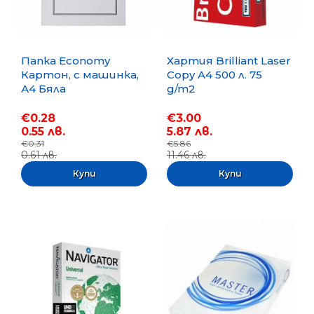
Папка Economy
Хартия Brilliant Laser
Картон, с машинка,
Copy A4 500 л. 75
А4 Бяла
g/m2
€0.28
€3.00
0.55 лв.
5.87 лв.
€0.31
€5.86
0.61 лв.
11.46 лв.