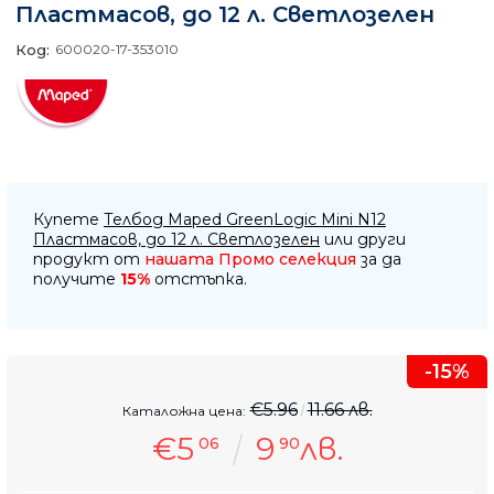
Пластмасов, до 12 л. Светлозелен
Код:
600020-17-353010
Купете
Телбод Maped GreenLogic Mini N12
Пластмасов, до 12 л. Светлозелен
или други
продукт от
нашата Промо селекция
за да
получите
15%
отстъпка.
-15%
€5.96
11.66 лв.
Каталожна цена:
€5
9
лв.
06
90