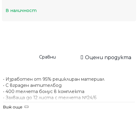
В наличност
Сравни
Оцени продукта
• Изработен от 95% рециклиран материал
• С вграден антителбод
• 400 телчета бонус в комплекта
• Захваща до 12 листа с телчета №24/6
• Консуматив - телчета №24/6 или №26/6
Виж още