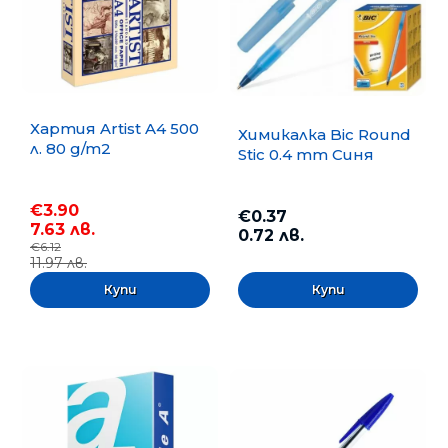
Хартия Artist A4 500
Химикалка Bic Round
л. 80 g/m2
Stic 0.4 mm Синя
€3.90
€0.37
7.63 лв.
0.72 лв.
€6.12
11.97 лв.