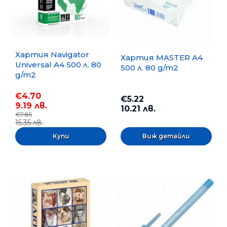
Хартия Navigator
Хартия MASTER A4
Universal A4 500 л. 80
500 л. 80 g/m2
g/m2
€4.70
€5.22
9.19 лв.
10.21 лв.
€7.85
15.35 лв.
Виж детайли