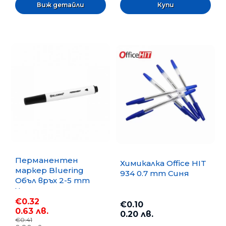
Виж детайли
Перманентен
Химикалка Office HIT
маркер Bluering
934 0.7 mm Синя
Объл връх 2-5 mm
Черен
€0.32
€0.10
0.63 лв.
0.20 лв.
€0.41