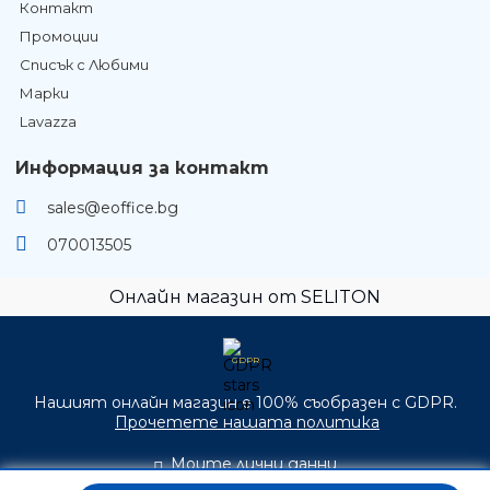
Контакт
Промоции
Списък с Любими
Марки
Lavazza
Информация за контакт
sales@eoffice.bg
070013505
Онлайн магазин от SELITON
GDPR
Нашият онлайн магазин е 100% съобразен с GDPR.
Прочетете нашата политика
Моите лични данни