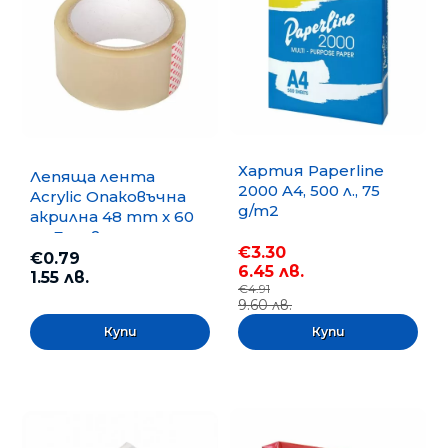
Хартия Paperline
Лепяща лента
2000 A4, 500 л., 75
Acrylic Опаковъчна
g/m2
акрилна 48 mm x 60
m, Безцветна
€3.30
€0.79
6.45 лв.
1.55 лв.
€4.91
9.60 лв.