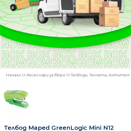
Начало
Аксесоари за бюро
Телбоди, Телчета, Антител
Телбод Maped GreenLogic Mini N12