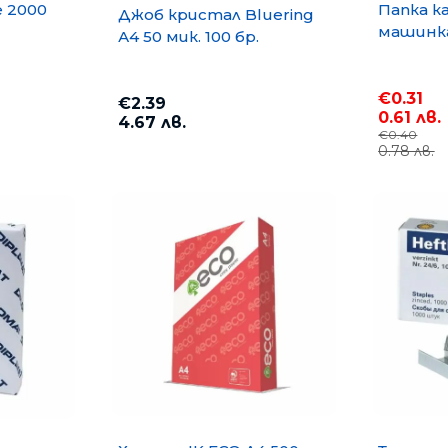
e 2000
Папка к
Джоб кристал Bluering
машинка
А4 50 мик. 100 бр.
€0.31
€2.39
0.61 лв.
4.67 лв.
€0.40
0.78 лв.