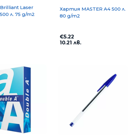
rilliant Laser
Хартия MASTER A4 500 л.
500 л. 75 g/m2
80 g/m2
€5.22
10.21 лв.
opy A4 500
Хартия PP Lite A4 500 л. 80
g/m2
€6.35
12.42 лв.