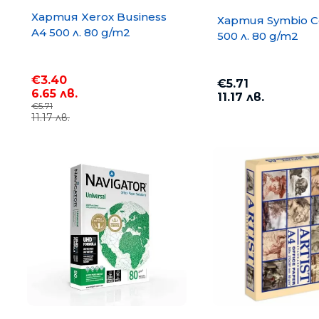
Хартия Xerox Business
Хартия Symbio C
A4 500 л. 80 g/m2
500 л. 80 g/m2
€3.40
€5.71
6.65 лв.
11.17 лв.
€5.71
11.17 лв.
Меню
Промоции
Хартия COPY MATE A4 500
75 g/m2
Консумативи за офис техника
€3.67
7.18 лв.
Хартия