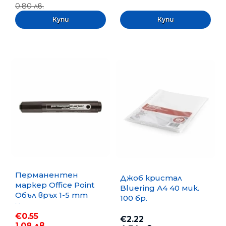
0.80 лв.
Перманентен
Джоб кристал
маркер Office Point
Bluering А4 40 мик.
Объл връх 1-5 mm
100 бр.
Черен
€0.55
€2.22
1.08 лв.