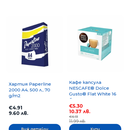
Кафе капсула
Хартия Paperline
NESCAFE® Dolce
2000 A4, 500 л., 70
Gusto® Flat White 16
g/m2
бр.
€5.30
€4.91
10.37 лв.
9.60 лв.
€6.13
11.99 лв.
Виж детайли