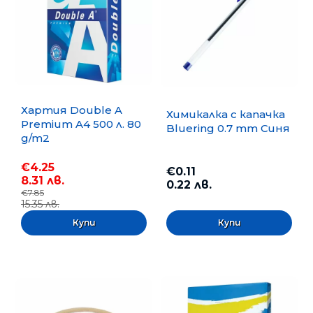
Хартия Double A
Химикалка с капачка
Premium A4 500 л. 80
Bluering 0.7 mm Синя
g/m2
€4.25
€0.11
8.31 лв.
0.22 лв.
€7.85
15.35 лв.