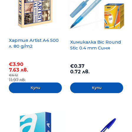
Хартия Artist A4 500
Химикалка Bic Round
л. 80 g/m2
Stic 0.4 mm Синя
€3.90
€0.37
7.63 лв.
0.72 лв.
€6.12
11.97 лв.