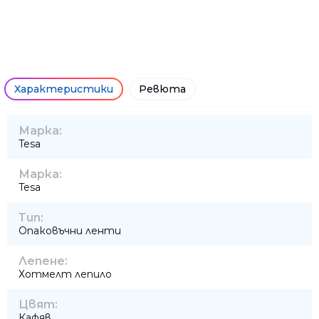
Характеристики
Ревюта
Марка:
Tesa
Марка:
Tesa
Тип:
Опаковъчни ленти
Лепене:
Хотмелт лепило
Цвят:
Кафяв