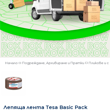
Начало
Подреждане, Архивиране и Пратки
Пликове и 
Лепяща лента Tesa Basic Pack