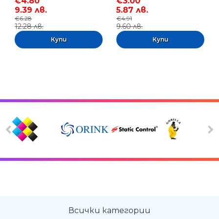
€4.80
€3.00
9.39 лв.
5.87 лв.
€6.28
€4.91
12.28 лв.
9.60 лв.
Всички категории