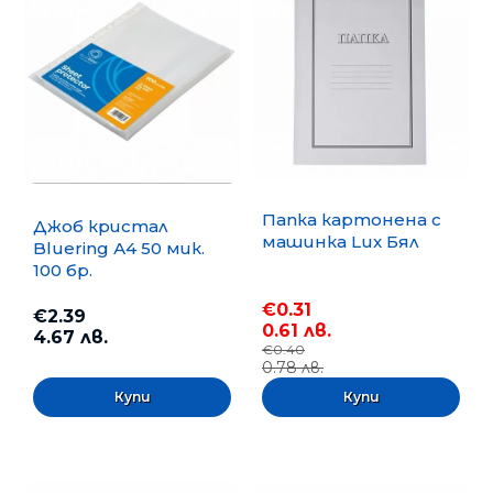
Папка картонена с
Джоб кристал
машинка Lux Бял
Bluering А4 50 мик.
100 бр.
€0.31
€2.39
0.61 лв.
4.67 лв.
€0.40
0.78 лв.