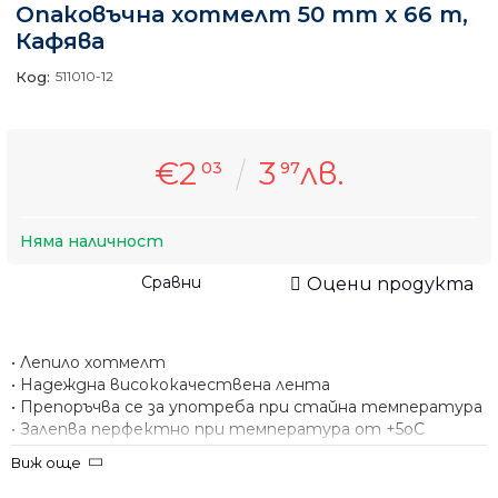
Опаковъчна хотмелт 50 mm x 66 m,
Кафява
Код:
511010-12
€2
3
лв.
03
97
Няма наличност
Сравни
Оцени продукта
• Лепило хотмелт
• Надеждна висококачествена лента
• Препоръчва се за употреба при стайна температура
• Залепва перфектно при температура от +5оC
Виж още