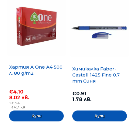
Хартия A One A4 500
Химикалка Faber-
л. 80 g/m2
Castell 1425 Fine 0.7
mm Синя
€4.10
€0.91
8.02 лв.
1.78 лв.
€6.94
13.57 лв.