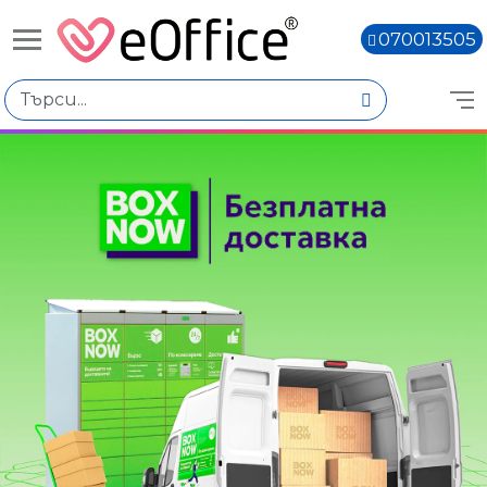
070013505
Книги,