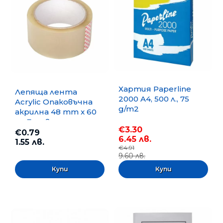
Хартия Paperline
Лепяща лента
2000 A4, 500 л., 75
Acrylic Опаковъчна
g/m2
акрилна 48 mm x 60
m, Безцветна
€3.30
€0.79
6.45 лв.
1.55 лв.
€4.91
9.60 лв.