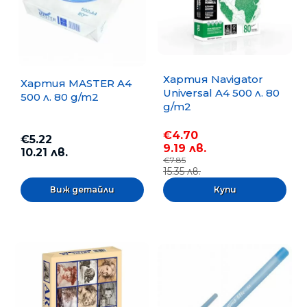
Хартия Navigator
Хартия MASTER A4
Universal A4 500 л. 80
500 л. 80 g/m2
g/m2
€4.70
€5.22
9.19 лв.
10.21 лв.
€7.85
15.35 лв.
Виж детайли