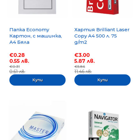
Папка Economy
Хартия Brilliant Laser
Картон, с машинка,
Copy A4 500 л. 75
А4 Бяла
g/m2
€0.28
€3.00
0.55 лв.
5.87 лв.
€0.31
€5.86
0.61 лв.
11.46 лв.