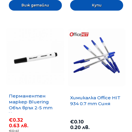
Виж детайли
Перманентен
Химикалка Office HIT
маркер Bluering
934 0.7 mm Синя
Объл връх 2-5 mm
Черен
€0.32
€0.10
0.63 лв.
0.20 лв.
€0.41