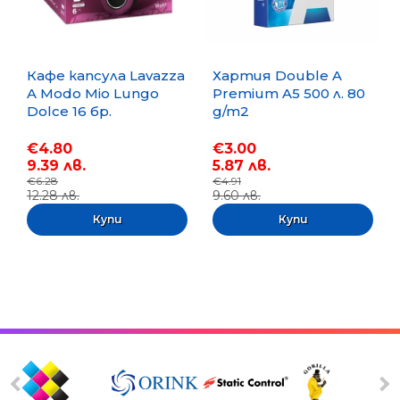
Кафе капсула Lavazza
Хартия Double A
A Modo Mio Lungo
Premium A5 500 л. 80
Dolce 16 бр.
g/m2
€4.80
€3.00
9.39 лв.
5.87 лв.
€6.28
€4.91
12.28 лв.
9.60 лв.