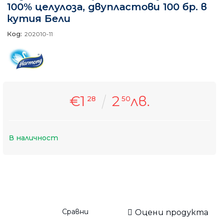
100% целулоза, двупластови 100 бр. в
кутия Бели
Код:
202010-11
€1
2
лв.
28
50
В наличност
Сравни
Оцени продукта