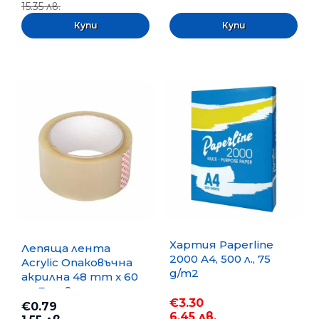
15.35 лв.
Хартия Paperline
Лепяща лента
2000 A4, 500 л., 75
Acrylic Опаковъчна
g/m2
акрилна 48 mm x 60
m, Безцветна
€3.30
€0.79
6.45 лв.