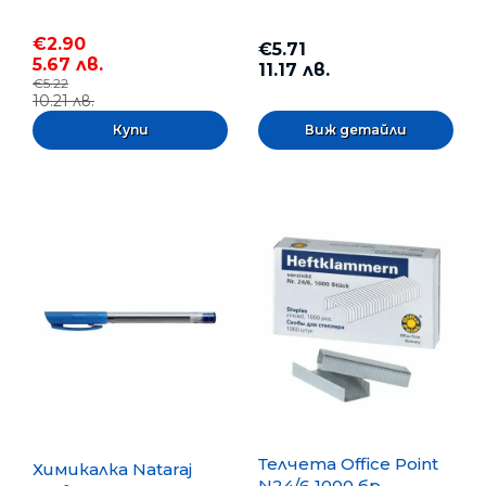
€2.90
€5.71
5.67 лв.
11.17 лв.
€5.22
10.21 лв.
Виж детайли
Телчета Office Point
Химикалка Nataraj
N24/6 1000 бр.