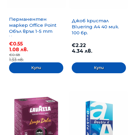
Перманентен
Джоб кристал
маркер Office Point
Bluering А4 40 мик.
Объл връх 1-5 mm
100 бр.
Черен
€0.55
€2.22
1.08 лв.
4.34 лв.
€0.68
1.33 лв.