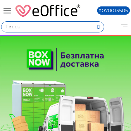
070013505
Книги,