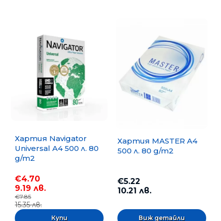
Хартия Navigator
Хартия MASTER A4
Universal A4 500 л. 80
500 л. 80 g/m2
g/m2
€4.70
€5.22
9.19 лв.
10.21 лв.
€7.85
15.35 лв.
Виж детайли