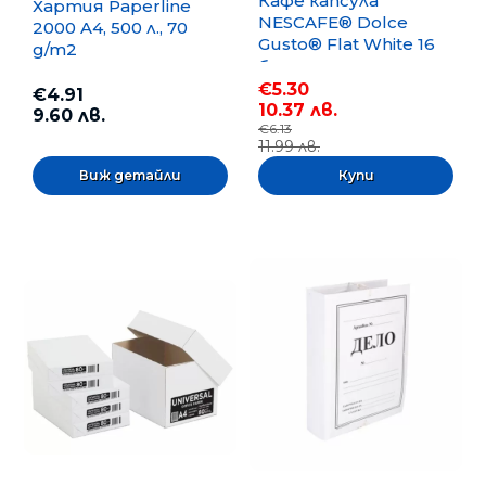
Кафе капсула
Хартия Paperline
NESCAFE® Dolce
2000 A4, 500 л., 70
Gusto® Flat White 16
g/m2
бр.
€5.30
€4.91
10.37 лв.
9.60 лв.
€6.13
11.99 лв.
Виж детайли