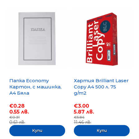
Папка Economy
Хартия Brilliant Laser
Картон, с машинка,
Copy A4 500 л. 75
А4 Бяла
g/m2
€0.28
€3.00
0.55 лв.
5.87 лв.
€0.31
€5.86
0.61 лв.
11.46 лв.