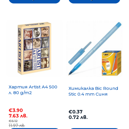
Хартия Artist A4 500
Химикалка Bic Round
л. 80 g/m2
Stic 0.4 mm Синя
€3.90
€0.37
7.63 лв.
0.72 лв.
€6.12
11.97 лв.