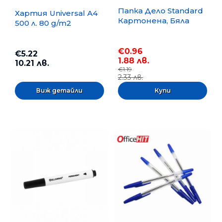
Папка Дело Standard
Хартия Universal A4
Картонена, Бяла
500 л. 80 g/m2
€0.96
€5.22
1.88 лв.
10.21 лв.
€1.19
2.33 лв.
Виж детайли