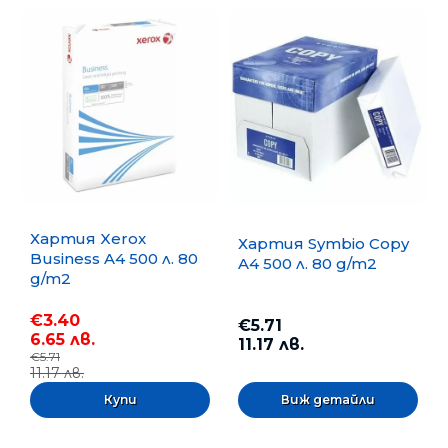
Хартия Xerox
Хартия Symbio Copy
Business A4 500 л. 80
A4 500 л. 80 g/m2
g/m2
€3.40
€5.71
6.65 лв.
11.17 лв.
€5.71
11.17 лв.
Виж детайли