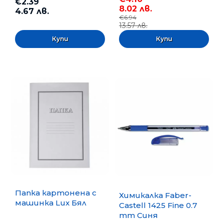
€2.39
8.02 лв.
4.67 лв.
€6.94
13.57 лв.
Папка картонена с
Химикалка Faber-
машинка Lux Бял
Castell 1425 Fine 0.7
mm Синя