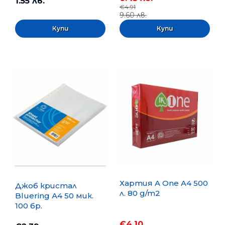
1.55 лв.
€4.91
9.60 лв.
Хартия A One A4 500
Джоб кристал
л. 80 g/m2
Bluering А4 50 мик.
100 бр.
€4.10