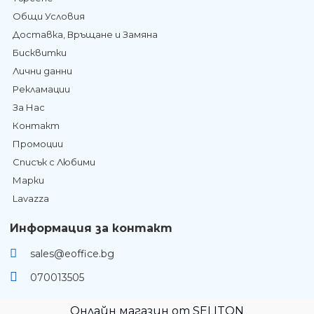
Общи Условия
Доставка, Връщане и Замяна
Бисквитки
Лични данни
Рекламации
За Нас
Контакт
Промоции
Списък с Любими
Марки
Lavazza
Информация за контакт
sales@eoffice.bg
070013505
Онлайн магазин от SELITON