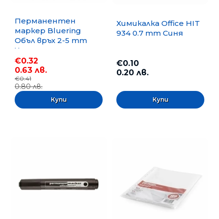
Перманентен
Химикалка Office HIT
маркер Bluering
934 0.7 mm Синя
Объл връх 2-5 mm
Черен
€0.32
€0.10
0.63 лв.
0.20 лв.
€0.41
0.80 лв.