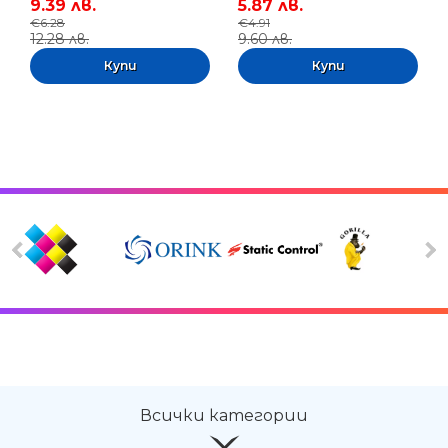
9.39 лв.
5.87 лв.
€6.28
€4.91
12.28 лв.
9.60 лв.
Всички категории