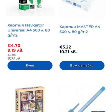
Хартия Navigator
Хартия MASTER A4
Universal A4 500 л. 80
500 л. 80 g/m2
g/m2
€4.70
€5.22
9.19 лв.
10.21 лв.
€7.85
15.35 лв.
Виж детайли