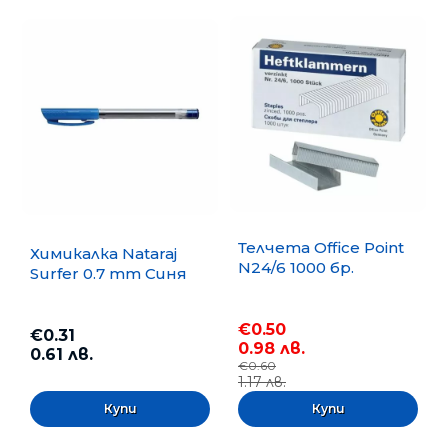
Телчета Office Point
Химикалка Nataraj
N24/6 1000 бр.
Surfer 0.7 mm Синя
€0.50
€0.31
0.98 лв.
0.61 лв.
€0.60
1.17 лв.