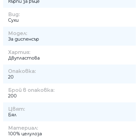
Кърпи за ръце
Вид:
Сухи
Модел:
За диспенсър
Хартия:
Двупластова
Опаковка:
20
Брой в опаковка:
200
Цвят:
Бял
Материал:
100% целулоза