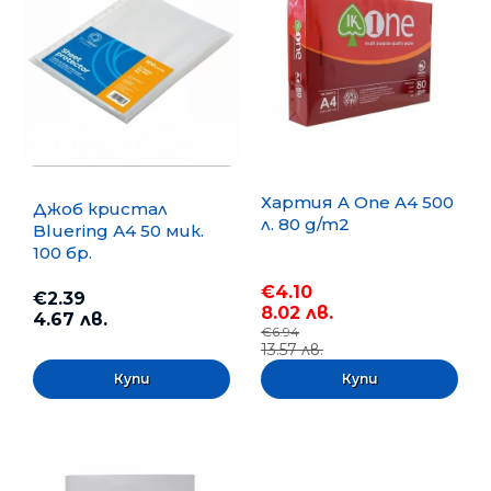
Хартия A One A4 500
Джоб кристал
л. 80 g/m2
Bluering А4 50 мик.
100 бр.
€4.10
€2.39
8.02 лв.
4.67 лв.
€6.94
13.57 лв.