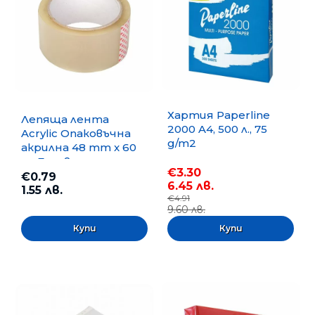
Хартия Paperline
Лепяща лента
2000 A4, 500 л., 75
Acrylic Опаковъчна
g/m2
акрилна 48 mm x 60
m, Безцветна
€3.30
€0.79
6.45 лв.
1.55 лв.
€4.91
9.60 лв.