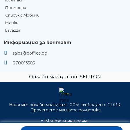
Промоции
Списък с Любими
Марки
Lavazza
Информация за контакт
sales@eoffice.bg
070013505
Онлайн магазин от SELITON
GDPR
Нашият онлайн магазин е 100% съобразен с GDPR.
Прочетете нашата политика
Моите лични данни