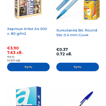
Хартия Artist A4 500
Химикалка Bic Round
л. 80 g/m2
Stic 0.4 mm Синя
€3.90
€0.37
7.63 лв.
0.72 лв.
€6.12
11.97 лв.