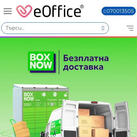
070013505
Книги,