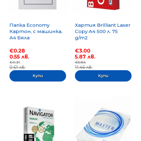
Папка Economy
Хартия Brilliant Laser
Картон, с машинка,
Copy A4 500 л. 75
А4 Бяла
g/m2
€0.28
€3.00
0.55 лв.
5.87 лв.
€0.31
€5.86
0.61 лв.
11.46 лв.