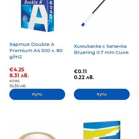
Хартия Double A
Химикалка с капачка
Premium A4 500 л. 80
Bluering 0.7 mm Синя
g/m2
€4.25
€0.11
8.31 лв.
0.22 лв.
€7.85
15.35 лв.