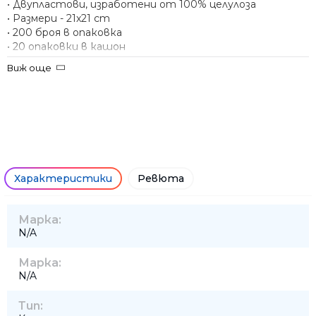
• Двупластови, изработени от 100% целулоза
• Размери - 21x21 cm
• 200 броя в опаковка
• 20 опаковки в кашон
Виж още
Характеристики
Ревюта
Марка:
N/A
Марка:
N/A
Тип: