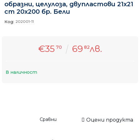
образни, целулоза, двупластови 21x21
cm 20х200 бр. Бели
Код:
202001-11
€35
69
лв.
70
82
В наличност
Сравни
Оцени продукта