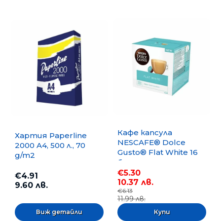
Кафе капсула
Хартия Paperline
NESCAFE® Dolce
2000 A4, 500 л., 70
Gusto® Flat White 16
g/m2
бр.
€5.30
€4.91
10.37 лв.
9.60 лв.
€6.13
11.99 лв.
Виж детайли