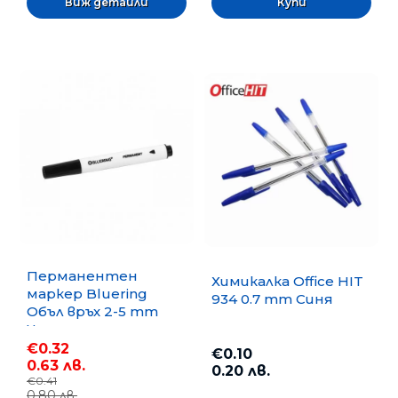
Виж детайли
Перманентен
Химикалка Office HIT
маркер Bluering
934 0.7 mm Синя
Объл връх 2-5 mm
Черен
€0.32
€0.10
0.63 лв.
0.20 лв.
€0.41
0.80 лв.