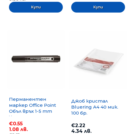
Перманентен
Джоб кристал
маркер Office Point
Bluering А4 40 мик.
Объл връх 1-5 mm
100 бр.
Черен
€0.55
€2.22
1.08 лв.
4.34 лв.