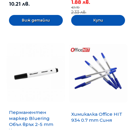
1.88 лв.
10.21 лв.
€1.19
2.33 лв.
Виж детайли
Перманентен
Химикалка Office HIT
маркер Bluering
934 0.7 mm Синя
Объл връх 2-5 mm
Черен