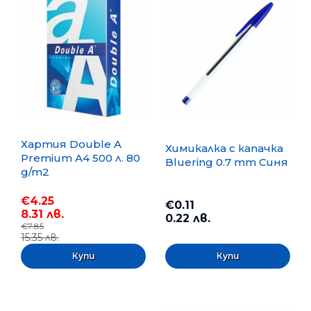
Хартия Double A
Химикалка с капачка
Premium A4 500 л. 80
Bluering 0.7 mm Синя
g/m2
€4.25
€0.11
8.31 лв.
0.22 лв.
€7.85
15.35 лв.