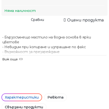
Няма наличност
Сравни
Оцени продукта
• Бързосъхнещо мастило на водна основа в ярки
цветове
• Невидим при копиране и изпращане по факс
• Възможност за презареждане
• Скосен връх с три широчини на писане - 1, 2 и 5 mm
Виж още
Характеристики
Ревюта
Свързани продукти