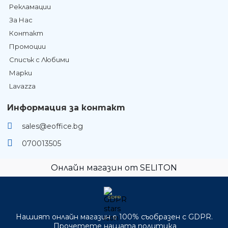
Рекламации
За Нас
Контакт
Промоции
Списък с Любими
Марки
Lavazza
Информация за контакт
sales@eoffice.bg
070013505
Онлайн магазин от SELITON
GDPR
Нашият онлайн магазин е 100% съобразен с GDPR.
Прочетете нашата политика