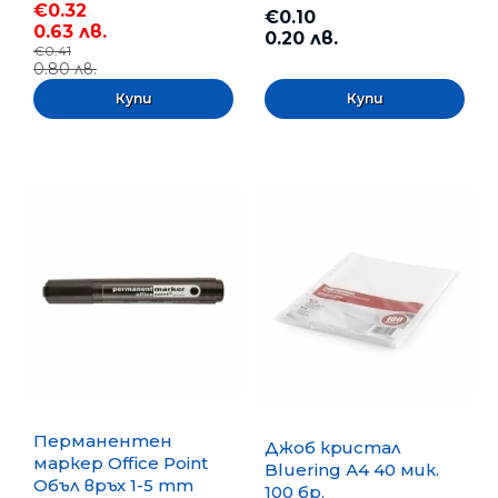
€0.32
€0.10
0.63 лв.
0.20 лв.
€0.41
0.80 лв.
Перманентен
Джоб кристал
маркер Office Point
Bluering А4 40 мик.
Объл връх 1-5 mm
100 бр.