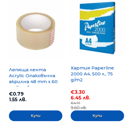
Хартия Paperline
Лепяща лента
2000 A4, 500 л., 75
Acrylic Опаковъчна
g/m2
акрилна 48 mm x 60
m, Безцветна
€3.30
€0.79
6.45 лв.
1.55 лв.
€4.91
9.60 лв.