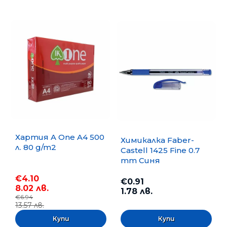
Хартия A One A4 500
Химикалка Faber-
л. 80 g/m2
Castell 1425 Fine 0.7
mm Синя
€4.10
€0.91
8.02 лв.
1.78 лв.
€6.94
13.57 лв.