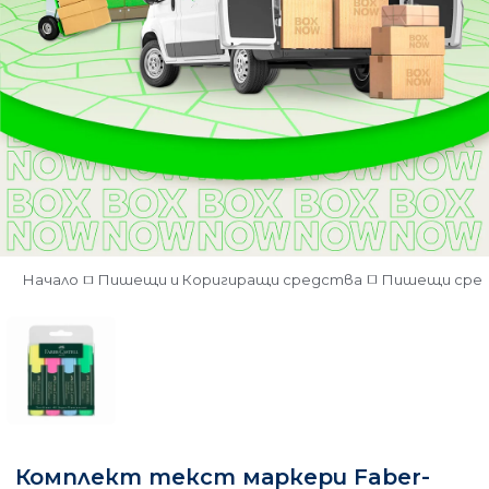
Начало
Пишещи и Коригиращи средства
Пишещи сре
Комплект текст маркери Faber-