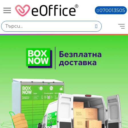
070013505
Книги,