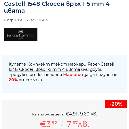
Castell 1548 Скосен връх 1-5 mm 4
цвята
Код:
703098-02-154804
Купете
Комплект текст маркери Faber-Castell
1548 Скосен връх 1-5 mm 4 цвята
или други
продукт от категория
Маркери
за да получите
20%
отстъпка.
-20%
€4.91
9.60 лв.
Каталожна цена:
€3
7
лв.
92
67