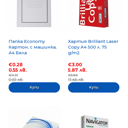
Папка Economy
Хартия Brilliant Laser
Картон, с машинка,
Copy A4 500 л. 75
А4 Бяла
g/m2
€0.28
€3.00
0.55 лв.
5.87 лв.
€0.31
€5.86
0.61 лв.
11.46 лв.