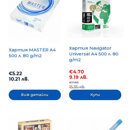
Хартия Navigator
Хартия MASTER A4
Universal A4 500 л. 80
500 л. 80 g/m2
g/m2
€4.70
€5.22
9.19 лв.
10.21 лв.
€7.85
15.35 лв.
Виж детайли