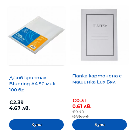
Папка картонена с
Джоб кристал
машинка Lux Бял
Bluering А4 50 мик.
100 бр.
€0.31
€2.39
0.61 лв.
4.67 лв.
€0.40
0.78 лв.