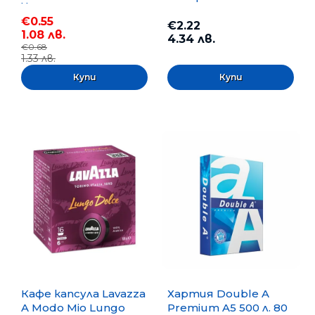
Черен
€0.55
€2.22
1.08 лв.
4.34 лв.
€0.68
1.33 лв.
Кафе капсула Lavazza
Хартия Double A
A Modo Mio Lungo
Premium A5 500 л. 80