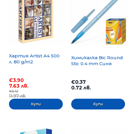
Хартия Artist A4 500
Химикалка Bic Round
л. 80 g/m2
Stic 0.4 mm Синя
€3.90
€0.37
7.63 лв.
0.72 лв.
€6.12
11.97 лв.