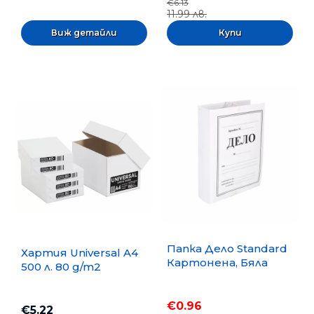
€6.13
11.99 лв.
Виж детайли
Папка Дело Standard
Хартия Universal A4
Картонена, Бяла
500 л. 80 g/m2
€0.96
€5.22