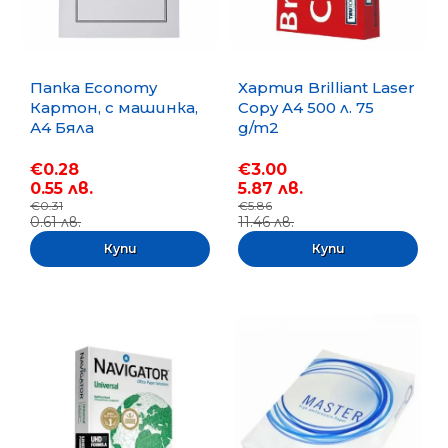
Папка Economy
Хартия Brilliant Laser
Картон, с машинка,
Copy A4 500 л. 75
А4 Бяла
g/m2
€0.28
€3.00
0.55 лв.
5.87 лв.
€0.31
€5.86
0.61 лв.
11.46 лв.