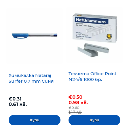
Телчета Office Point
Химикалка Nataraj
N24/6 1000 бр.
Surfer 0.7 mm Синя
€0.50
€0.31
0.98 лв.
0.61 лв.
€0.60
1.17 лв.