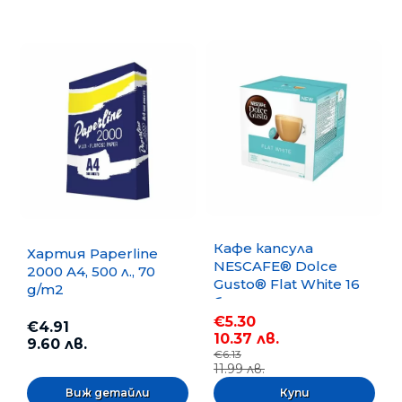
Кафе капсула
Хартия Paperline
NESCAFE® Dolce
2000 A4, 500 л., 70
Gusto® Flat White 16
g/m2
бр.
€5.30
€4.91
10.37 лв.
9.60 лв.
€6.13
11.99 лв.
Виж детайли