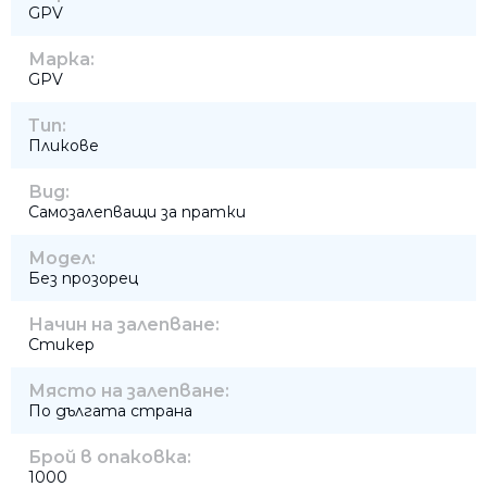
GPV
Марка:
GPV
Тип:
Пликове
Вид:
Самозалепващи за пратки
Модел:
Без прозорец
Начин на залепване:
Стикер
Място на залепване:
По дългата страна
Брой в опаковка:
1000