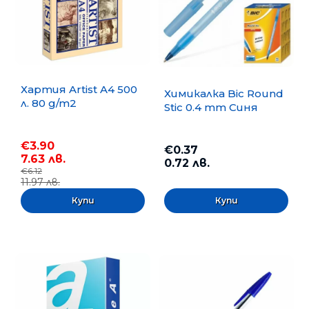
Хартия Artist A4 500
Химикалка Bic Round
л. 80 g/m2
Stic 0.4 mm Синя
€3.90
€0.37
7.63 лв.
0.72 лв.
€6.12
11.97 лв.