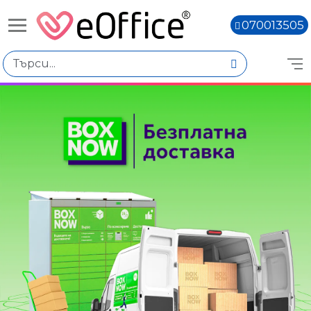
070013505
Книги,