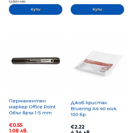
0.80 лв.
Перманентен
Джоб кристал
маркер Office Point
Bluering А4 40 мик.
Объл връх 1-5 mm
100 бр.
Черен
€0.55
€2.22
1.08 лв.
4.34 лв.