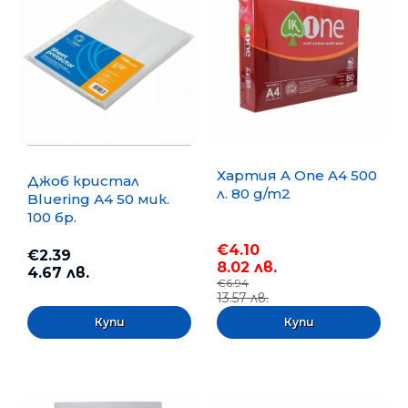
Хартия A One A4 500
Джоб кристал
л. 80 g/m2
Bluering А4 50 мик.
100 бр.
€4.10
€2.39
8.02 лв.
4.67 лв.
€6.94
13.57 лв.