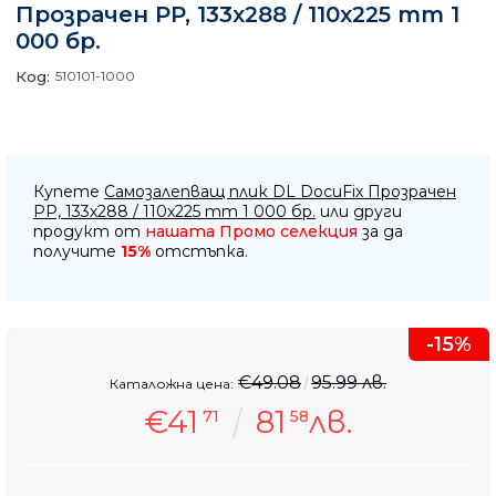
Прозрачен PP, 133х288 / 110x225 mm 1
000 бр.
Код:
510101-1000
Купете
Самозалепващ плик DL DocuFix Прозрачен
PP, 133х288 / 110x225 mm 1 000 бр.
или други
продукт от
нашата Промо селекция
за да
получите
15%
отстъпка.
-15%
€49.08
95.99 лв.
Каталожна цена:
€41
81
лв.
71
58