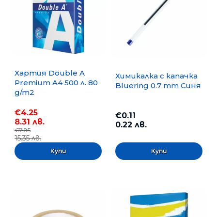
Хартия Double A
Химикалка с капачка
Premium A4 500 л. 80
Bluering 0.7 mm Синя
g/m2
€4.25
€0.11
8.31 лв.
0.22 лв.
€7.85
15.35 лв.