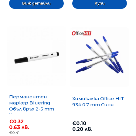
Виж детайли
Перманентен
Химикалка Office HIT
маркер Bluering
934 0.7 mm Синя
Объл връх 2-5 mm
Черен
€0.32
€0.10
0.63 лв.
0.20 лв.
€0.41