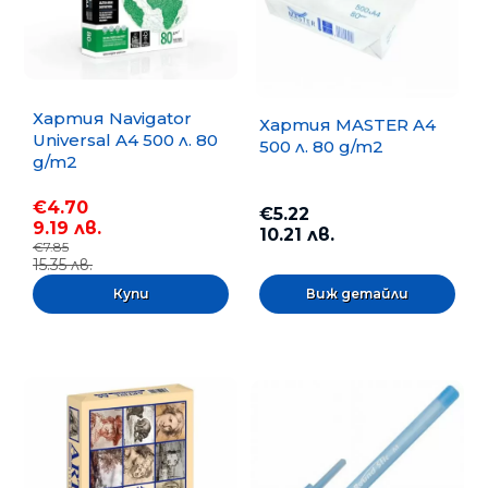
Хартия Navigator
Хартия MASTER A4
Universal A4 500 л. 80
500 л. 80 g/m2
g/m2
€4.70
€5.22
9.19 лв.
10.21 лв.
€7.85
15.35 лв.
Виж детайли