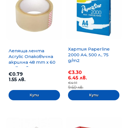
Хартия Paperline
Лепяща лента
2000 A4, 500 л., 75
Acrylic Опаковъчна
g/m2
акрилна 48 mm x 60
m, Безцветна
€3.30
€0.79
6.45 лв.
1.55 лв.
€4.91
9.60 лв.