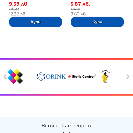
9.39 лв.
5.87 лв.
€6.28
€4.91
12.28 лв.
9.60 лв.
Всички категории