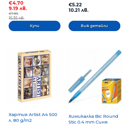
€4.70
€5.22
9.19 лв.
10.21 лв.
€7.85
15.35 лв.
Виж детайли
Хартия Artist A4 500
Химикалка Bic Round
л. 80 g/m2
Stic 0.4 mm Синя