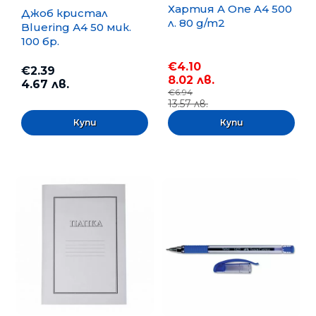
Хартия A One A4 500
Джоб кристал
л. 80 g/m2
Bluering А4 50 мик.
100 бр.
€4.10
€2.39
8.02 лв.
4.67 лв.
€6.94
13.57 лв.