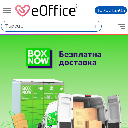
070013505
Книги,