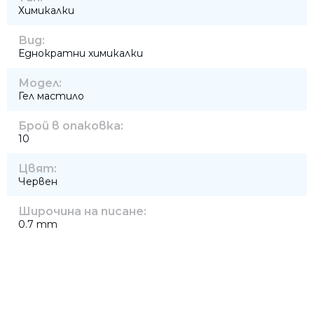
Химикалки
Вид:
Еднократни химикалки
Модел:
Гел мастило
Брой в опаковка:
10
Цвят:
Червен
Широчина на писане:
0.7 mm