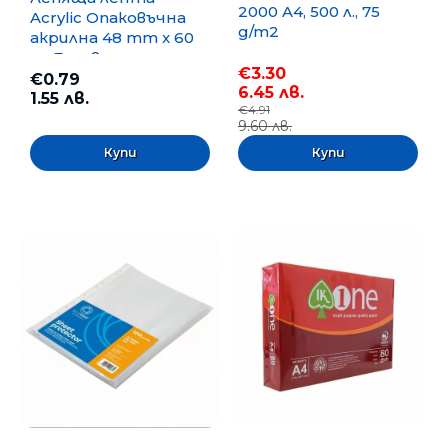
2000 A4, 500 л., 75
Acrylic Опаковъчна
g/m2
акрилна 48 mm x 60
m, Безцветна
€3.30
€0.79
6.45 лв.
1.55 лв.
€4.91
9.60 лв.