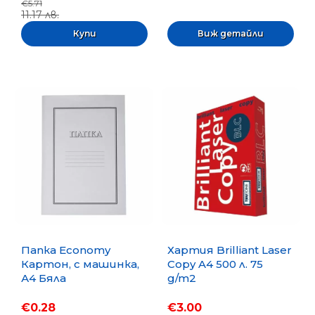
€5.71
11.17 лв.
Виж детайли
Папка Economy
Хартия Brilliant Laser
Картон, с машинка,
Copy A4 500 л. 75
А4 Бяла
g/m2
€0.28
€3.00