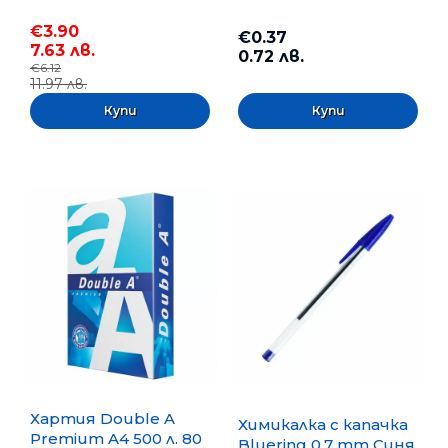
€3.90
€0.37
7.63 лв.
0.72 лв.
€6.12
11.97 лв.
Хартия Double A
Химикалка с капачка
Premium A4 500 л. 80
Bluering 0.7 mm Синя