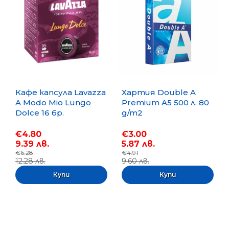
Кафе капсула Lavazza
Хартия Double A
A Modo Mio Lungo
Premium A5 500 л. 80
Dolce 16 бр.
g/m2
€4.80
€3.00
9.39 лв.
5.87 лв.
€6.28
€4.91
12.28 лв.
9.60 лв.