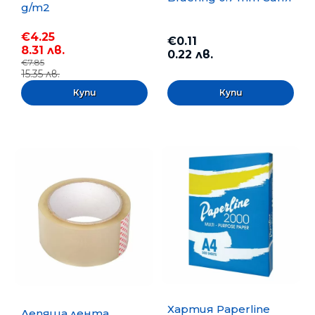
g/m2
€4.25
€0.11
8.31 лв.
0.22 лв.
€7.85
15.35 лв.
Хартия Paperline
Лепяща лента