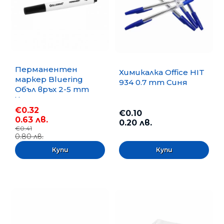
Перманентен
Химикалка Office HIT
маркер Bluering
934 0.7 mm Синя
Объл връх 2-5 mm
Черен
€0.32
€0.10
0.63 лв.
0.20 лв.
€0.41
0.80 лв.