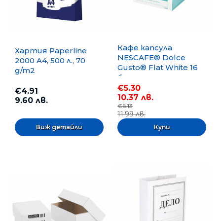
Кафе капсула
Хартия Paperline
NESCAFE® Dolce
2000 A4, 500 л., 70
Gusto® Flat White 16
g/m2
бр.
€5.30
€4.91
10.37 лв.
9.60 лв.
€6.13
11.99 лв.
Виж детайли