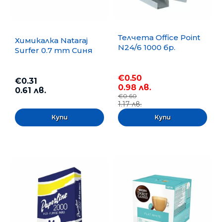
Телчета Office Point
Химикалка Nataraj
N24/6 1000 бр.
Surfer 0.7 mm Синя
€0.50
€0.31
0.98 лв.
0.61 лв.
€0.60
1.17 лв.