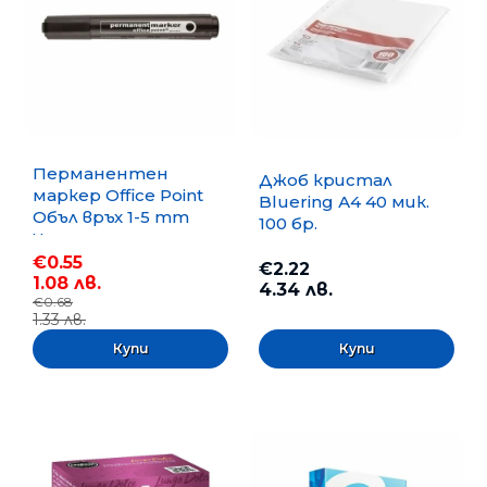
Перманентен
Джоб кристал
маркер Office Point
Bluering А4 40 мик.
Объл връх 1-5 mm
100 бр.
Черен
€0.55
€2.22
1.08 лв.
4.34 лв.
€0.68
1.33 лв.