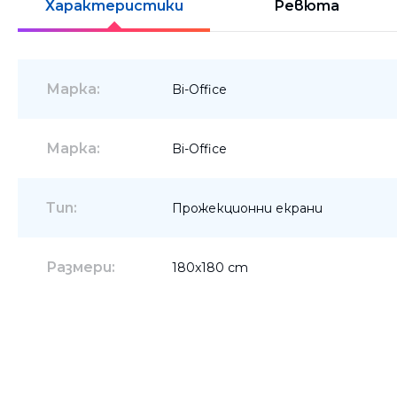
Характеристики
Ревюта
Шкафове
Бюра
Марка:
Bi-Office
Градински маси
Марка:
Bi-Office
Тип:
Прожекционни екрани
Размери:
180x180 cm