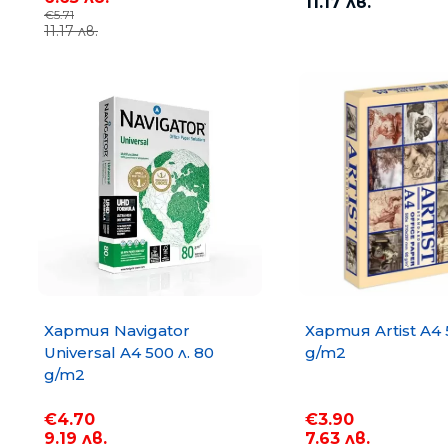
11.17 лв.
€5.71
11.17 лв.
Хартия COPY MATE A4 500
Хартия Navigator
Хартия Artist A4 
75 g/m2
Universal A4 500 л. 80
g/m2
g/m2
€3.67
7.18 лв.
€4.70
€3.90
9.19 лв.
7.63 лв.