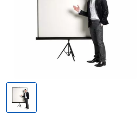
Онл@йн си винаги в час!
%РАЗПРОДАЖБА%
Rowenta
Beurer
Tefal
TV стойки
Техника
Офис столове
Закачалки
Пейки и табуретки