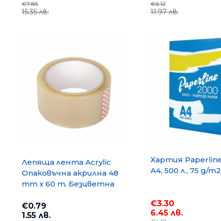
€7.85
€6.12
15.35 лв.
11.97 лв.
Хартия Paperlin
Лепяща лента Acrylic
A4, 500 л., 75 g/m2
Опаковъчна акрилна 48
mm x 60 m, Безцветна
€3.30
€0.79
6.45 лв.
1.55 лв.