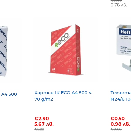
€0.40
0.78 лв.
Хартия IK ECO A4 500 л.
Телчета 
 A4 500
70 g/m2
N24/6 10
€2.90
€0.50
5.67 лв.
0.98 лв.
€5.22
€0.60