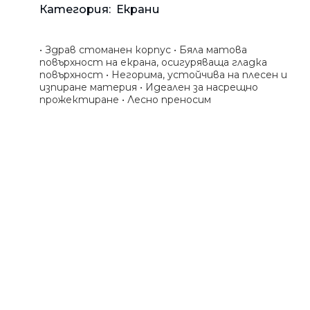
Банкн
Средс
Аксес
Rowenta
Категория:
Екрани
Beurer
Арома
Tefal
• Здрав стоманен корпус • Бяла матова
повърхност на екрана, осигуряваща гладка
TV стойки
повърхност • Негорима, устойчива на плесен и
Техника
изпиране материя • Идеален за насрещно
прожектиране • Лесно преносим
Офис столове
Закачалки
Пейки и табуретки
Шкафове
Бюра
Градински маси