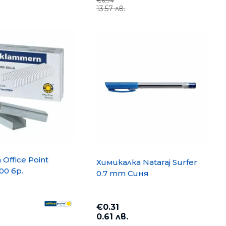
€6.94
13.57 лв.
Office Point
Химикалка Nataraj Surfer
00 бр.
0.7 mm Синя
€0.31
0.61 лв.