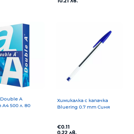
10.21 лв.
opy A4 500
Хартия PP Lite A4 500 л. 80
Double A
Химикалка с капачка
g/m2
A4 500 л. 80
Bluering 0.7 mm Синя
€6.35
12.42 лв.
€0.11
0.22 лв.