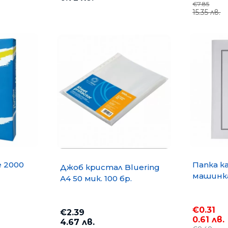
€7.85
15.35 лв.
e 2000
Папка к
Джоб кристал Bluering
машинка
А4 50 мик. 100 бр.
€0.31
€2.39
0.61 лв.
4.67 лв.