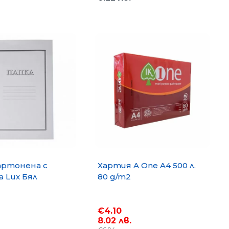
артонена с
Хартия A One A4 500 л.
 Lux Бял
80 g/m2
€4.10
8.02 лв.