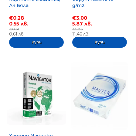
А4 Бяла
g/m2
€0.28
€3.00
0.55 лв.
5.87 лв.
€0.31
€5.86
0.61 лв.
11.46 лв.
Хартия Navigator