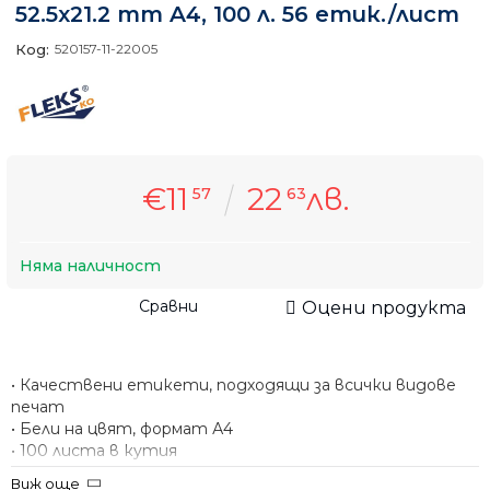
52.5x21.2 mm A4, 100 л. 56 етик./лист
Код:
520157-11-22005
€11
22
лв.
57
63
Няма наличност
Сравни
Оцени продукта
• Качествени етикети, подходящи за всички видове
печат
• Бели на цвят, формат А4
• 100 листа в кутия
Виж още