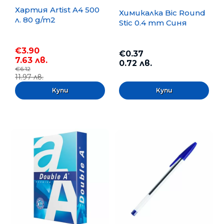
Хартия Artist A4 500
Химикалка Bic Round
л. 80 g/m2
Stic 0.4 mm Синя
€3.90
€0.37
7.63 лв.
0.72 лв.
€6.12
11.97 лв.