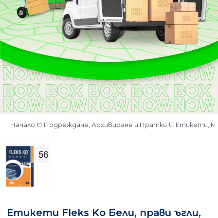
Начало
Подреждане, Архивиране и Пратки
Етикети, М
Етикети Fleks Ko Бели, прави ъгли,