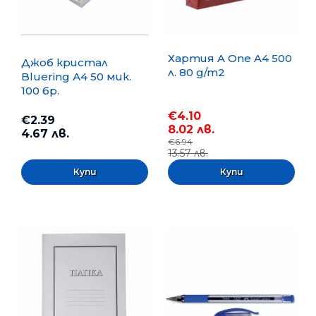
Хартия A One A4 500
Джоб кристал
л. 80 g/m2
Bluering А4 50 мик.
100 бр.
€4.10
€2.39
8.02 лв.
4.67 лв.
€6.94
13.57 лв.