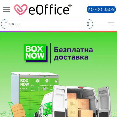
070013505
Книги,