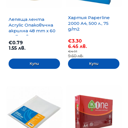
Хартия Paperline
Лепяща лента
2000 A4, 500 л., 75
Acrylic Опаковъчна
g/m2
акрилна 48 mm x 60
m, Безцветна
€3.30
€0.79
6.45 лв.
1.55 лв.
€4.91
9.60 лв.