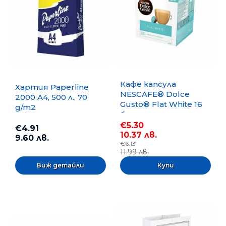
Кафе капсула
Хартия Paperline
NESCAFE® Dolce
2000 A4, 500 л., 70
Gusto® Flat White 16
g/m2
бр.
€5.30
€4.91
10.37 лв.
9.60 лв.
€6.13
11.99 лв.
Виж детайли