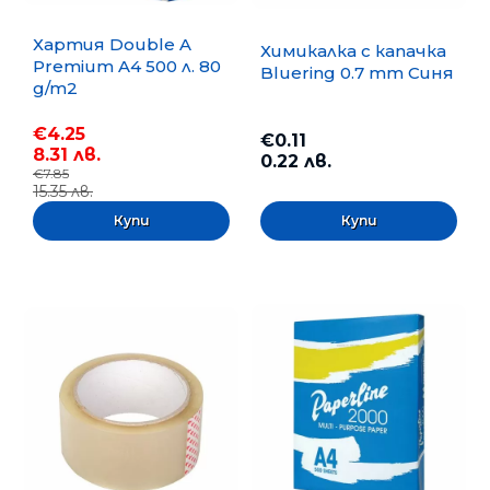
Хартия Double A
Химикалка с капачка
Premium A4 500 л. 80
Bluering 0.7 mm Синя
g/m2
€4.25
€0.11
8.31 лв.
0.22 лв.
€7.85
15.35 лв.