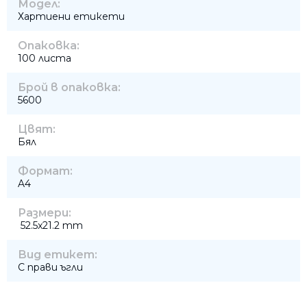
Модел:
Хартиени етикети
Опаковка:
100 листа
Брой в опаковка:
5600
Цвят:
Бял
Формат:
A4
Размери:
52.5x21.2 mm
Вид етикет:
С прави ъгли