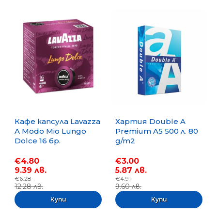
Кафе капсула Lavazza
Хартия Double A
A Modo Mio Lungo
Premium A5 500 л. 80
Dolce 16 бр.
g/m2
€4.80
€3.00
9.39 лв.
5.87 лв.
€6.28
€4.91
12.28 лв.
9.60 лв.