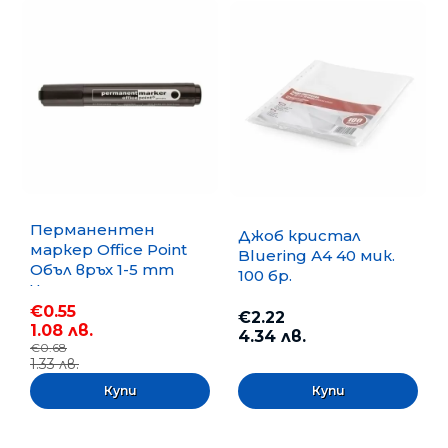
Перманентен
Джоб кристал
маркер Office Point
Bluering А4 40 мик.
Объл връх 1-5 mm
100 бр.
Черен
€0.55
€2.22
1.08 лв.
4.34 лв.
€0.68
1.33 лв.