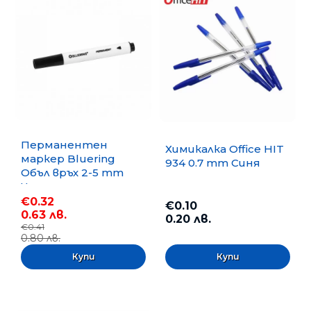
Перманентен
Химикалка Office HIT
маркер Bluering
934 0.7 mm Синя
Объл връх 2-5 mm
Черен
€0.32
€0.10
0.63 лв.
0.20 лв.
€0.41
0.80 лв.