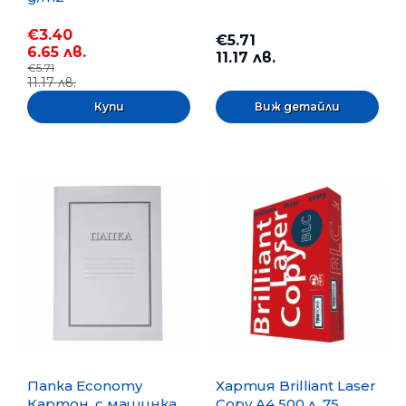
€3.40
€5.71
6.65 лв.
11.17 лв.
€5.71
11.17 лв.
Виж детайли
Папка Economy
Хартия Brilliant Laser
Картон, с машинка,
Copy A4 500 л. 75